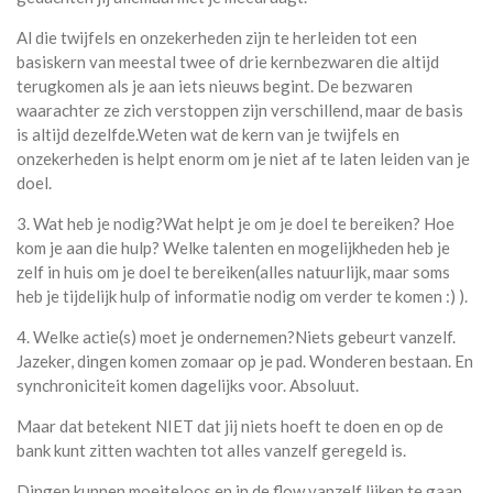
Al die twijfels en onzekerheden zijn te herleiden tot een
basiskern van meestal twee of drie kernbezwaren die altijd
terugkomen als je aan iets nieuws begint. De bezwaren
waarachter ze zich verstoppen zijn verschillend, maar de basis
is altijd dezelfde.Weten wat de kern van je twijfels en
onzekerheden is helpt enorm om je niet af te laten leiden van je
doel.
3. Wat heb je nodig?Wat helpt je om je doel te bereiken? Hoe
kom je aan die hulp? Welke talenten en mogelijkheden heb je
zelf in huis om je doel te bereiken(alles natuurlijk, maar soms
heb je tijdelijk hulp of informatie nodig om verder te komen :) ).
4. Welke actie(s) moet je ondernemen?Niets gebeurt vanzelf.
Jazeker, dingen komen zomaar op je pad. Wonderen bestaan. En
synchroniciteit komen dagelijks voor. Absoluut.
Maar dat betekent NIET dat jij niets hoeft te doen en op de
bank kunt zitten wachten tot alles vanzelf geregeld is.
Dingen kunnen moeiteloos en in de flow vanzelf lijken te gaan.