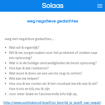
Solaas
Ga
direct
naar
de
weg negatieve gedachtes
hoofdinhoud
-weg met negatieve gedachtes....
Wat wil ik eigenlijk?
Wil ik me zorgen maken over het probleem of zoeken naar
een oplossing?
Wat is in de huidige omstandigheden de beste oplossing?
Hoe kan ik dat realiseren?
Wat moet ik doen om een eerste stap te zetten?
Wie kan me helpen?
Hoe zou ik me voelen als ik het resultaat bereik wat ik wil?
Hoe trots en blij zou ik zijn
voor meer leuke en fascinerende info kijk op,
http://www.sochicken.nl/jezelf/zo_bevrijd_je_jezelf_van_negati