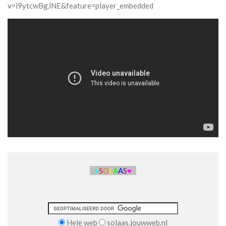
v=i9ytcwBgJNE&feature=player_embedded
♥
S
O
L
A
A
S
♥
Hele web
solaas.jouwweb.nl