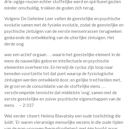
drie-ogige reuzen echter stoffelijke werd en spiritueel gezien
minder onschuldig, trokken de goden zich terug.
Volgens De Geheime Leer vallen de geestelijke en psychische
evolutie samen met de fysieke evolutie, zodat de geestelijke en
psychische zintuigen van de eerste mensenrassen terugweken
gedurende de ontwikkeling van de uiterlijke zintuigen. Het
derde oog
was een actief orgaan . . . waarin het geestelijke element in de
mens de nauwelijks geboren intellectuele en psychische
elementen overheerste. En terwijl de cyclus zijn loop naar
beneden voortzette tot dat punt waarop de fysiologische
zintuigen werden ontwikkeld door, en gelijke tred hielden met,
de groei en de consolidatie van de stoffelijke mens . . .
verschrompelde tenslotte dat middelste ‘oog’, samen met de
eerste geestelijke en zuiver psychische eigenschappen van de
mens. – 2:337
Wat eerder citeert Helena Blavatsky een oude toelichting die
luidt: ‘Er waren vierarmige menselijke wezens in die oude tijden
van de man-vrouwen (hermafrodieten); met één hoofd, maar