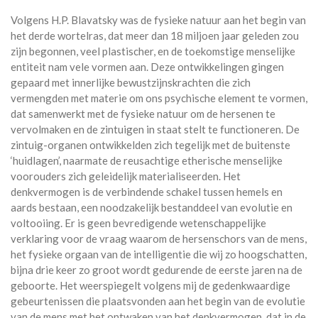
Volgens H.P. Blavatsky was de fysieke natuur aan het begin van
het derde wortelras, dat meer dan 18 miljoen jaar geleden zou
zijn begonnen, veel plastischer, en de toekomstige menselijke
entiteit nam vele vormen aan. Deze ontwikkelingen gingen
gepaard met innerlijke bewustzijnskrachten die zich
vermengden met materie om ons psychische element te vormen,
dat samenwerkt met de fysieke natuur om de hersenen te
vervolmaken en de zintuigen in staat stelt te functioneren. De
zintuig-organen ontwikkelden zich tegelijk met de buitenste
‘huidlagen’, naarmate de reusachtige etherische menselijke
voorouders zich geleidelijk materialiseerden. Het
denkvermogen is de verbindende schakel tussen hemels en
aards bestaan, een noodzakelijk bestanddeel van evolutie en
voltooiing. Er is geen bevredigende wetenschappelijke
verklaring voor de vraag waarom de hersenschors van de mens,
het fysieke orgaan van de intelligentie die wij zo hoogschatten,
bijna drie keer zo groot wordt gedurende de eerste jaren na de
geboorte. Het weerspiegelt volgens mij de gedenkwaardige
gebeurtenissen die plaatsvonden aan het begin van de evolutie
van de mens met het ontwaken van het denkvermogen, dat in de