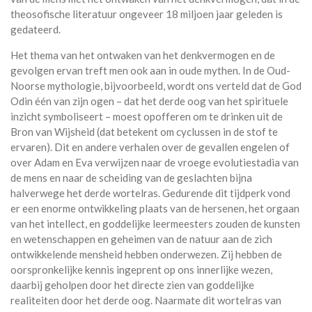
theosofische literatuur ongeveer 18 miljoen jaar geleden is
gedateerd.
Het thema van het ontwaken van het denkvermogen en de
gevolgen ervan treft men ook aan in oude mythen. In de Oud-
Noorse mythologie, bijvoorbeeld, wordt ons verteld dat de God
Odin één van zijn ogen – dat het derde oog van het spirituele
inzicht symboliseert – moest opofferen om te drinken uit de
Bron van Wijsheid (dat betekent om cyclussen in de stof te
ervaren). Dit en andere verhalen over de gevallen engelen of
over Adam en Eva verwijzen naar de vroege evolutiestadia van
de mens en naar de scheiding van de geslachten bijna
halverwege het derde wortelras. Gedurende dit tijdperk vond
er een enorme ontwikkeling plaats van de hersenen, het orgaan
van het intellect, en goddelijke leermeesters zouden de kunsten
en wetenschappen en geheimen van de natuur aan de zich
ontwikkelende mensheid hebben onderwezen. Zij hebben de
oorspronkelijke kennis ingeprent op ons innerlijke wezen,
daarbij geholpen door het directe zien van goddelijke
realiteiten door het derde oog. Naarmate dit wortelras van