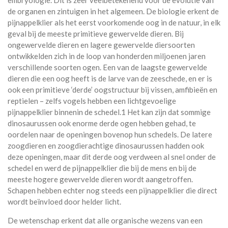
embryologie. Dit is zeer veelbetekenend voor de evolutie van
de organen en zintuigen in het algemeen. De biologie erkent de
pijnappelklier als het eerst voorkomende oog in de natuur, in elk
geval bij de meeste primitieve gewervelde dieren. Bij
ongewervelde dieren en lagere gewervelde diersoorten
ontwikkelden zich in de loop van honderden miljoenen jaren
verschillende soorten ogen. Een van de laagste gewervelde
dieren die een oog heeft is de larve van de zeeschede, en er is
ook een primitieve ‘derde’ oogstructuur bij vissen, amfibieën en
reptielen – zelfs vogels hebben een lichtgevoelige
pijnappelklier binnenin de schedel.1 Het kan zijn dat sommige
dinosaurussen ook enorme derde ogen hebben gehad, te
oordelen naar de openingen bovenop hun schedels. De latere
zoogdieren en zoogdierachtige dinosaurussen hadden ook
deze openingen, maar dit derde oog verdween al snel onder de
schedel en werd de pijnappelklier die bij de mens en bij de
meeste hogere gewervelde dieren wordt aangetroffen.
Schapen hebben echter nog steeds een pijnappelklier die direct
wordt beïnvloed door helder licht.
De wetenschap erkent dat alle organische wezens van een