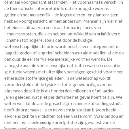
centraal voorgeslacht afstamden. Het voornaamste verschil in
de theosofische interpretatie is dat de hoogste wezens –
goden en het mensenrijk – de lagere dieren- en plantenrijken
hebben voortgebracht, en niet andersom. Mensen zijn hier niet
het eindresultaat van een transformatieproces van
lichaamssoorten, die zich hebben ontwikkeld van primitievere
lichamen tot hogere, zoals dat door de huidige
wetenschappelijke theorie wordt beschreven. Integendeel, de
laagste goden of ‘engelen’ scheidden astrale modellen af die op
den duur de eerste fysieke menselijke vormen werden. De
vroegste astrale vóórmenselijke entiteiten waren in essentie
spirituele wezens met uiterlijke voertuigen geschikt voor meer
etherische stoffelijke gebieden. In de wetenschap wordt
verondersteld dat de fysieke stof tegenwoordig over het
algemeen dezelfde is als honderden miljoenen of miljarden
jaren geleden, wat niet per definitie het geval hoeft te zijn. We
weten wel dat de aarde gasachtige en andere afkoelingsstadia
heeft doorgemaakt – een nevelachtig stadium bijvoorbeeld –
alvorens zich te verdichten tot een vaste vorm. Waarom zou er
niet een overeenkomstige precipitatie zijn geweest van de
‘organische’ natuurrijken, waaronder de vroege mensenrassen,