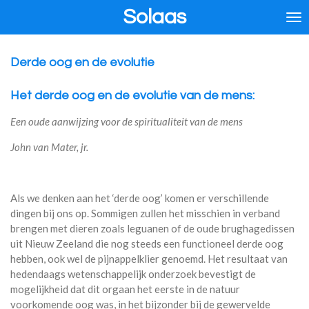
Solaas
Ga
direct
naar
de
Derde oog en de evolutie
hoofdinhoud
Het derde oog en de evolutie van de mens:
Een oude aanwijzing voor de spiritualiteit van de mens
John van Mater, jr.
Als we denken aan het ‘derde oog’ komen er verschillende
dingen bij ons op. Sommigen zullen het misschien in verband
brengen met dieren zoals leguanen of de oude brughagedissen
uit Nieuw Zeeland die nog steeds een functioneel derde oog
hebben, ook wel de pijnappelklier genoemd. Het resultaat van
hedendaags wetenschappelijk onderzoek bevestigt de
mogelijkheid dat dit orgaan het eerste in de natuur
voorkomende oog was, in het bijzonder bij de gewervelde