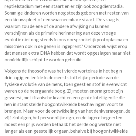
reptielstadium met een staart en er zijn ook zoogdierstadia.
Sommige kinderen worden nog steeds geboren met resten van
een kieuwspleet of een waarneembare staart. De vraag is,
waarom zou de ene of de andere afwijking nu kunnen
verschijnen als de primaire herinnering aan deze vroege
evolutie niet nog steeds in ons oorspronkelijk protoplasma en
misschien ook in de genen is ingeprent? Onderzoek wijst erop
dat mensen extra DNA hebben dat wordt opgeslagen maar niet
onmiddellijk schijnt te worden gebruikt.
Volgens de theosofie was het vierde wortelras in het begin
drie-ogig en leefde in de meest stoffelijke periode van de
fysieke evolutie van de mens, toen geest en stof in evenwicht
waren op de neergaande boog. Zij moeten enorm groot zijn
geweest, met titanische kracht en een grote intelligentie die
hen in staat stelde hoogontwikkelde beschavingen voort te
brengen. Maar voor de ontwikkeling van het denkvermogen, de
vijf zintuigen, het persoonlijke ego, en de lagere begeerten
moest een prijs worden betaald: het derde oog werkte niet
langer als een geestelijk orgaan, behalve bij hoogontwikkelde