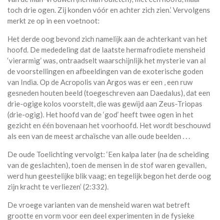
toch drie ogen. Zij konden vóór en achter zich zien.’ Vervolgens
merkt ze op in een voetnoot:
Het derde oog bevond zich namelijk aan de achterkant van het
hoofd. De mededeling dat de laatste hermafrodiete mensheid
‘vierarmig’ was, ontraadselt waarschijnlijk het mysterie van al
de voorstellingen en afbeeldingen van de exoterische goden
van India. Op de Acropolis van Argos was er een , een ruw
gesneden houten beeld (toegeschreven aan Daedalus), dat een
drie-ogige kolos voorstelt, die was gewijd aan Zeus-Triopas
(drie-ogig). Het hoofd van de ‘god’ heeft twee ogen in het
gezicht en één bovenaan het voorhoofd. Het wordt beschouwd
als een van de meest archaïsche van alle oude beelden . . .
De oude Toelichting vervolgt: ‘Een kalpa later (na de scheiding
van de geslachten), toen de mensen in de stof waren gevallen,
werd hun geestelijke blik vaag; en tegelijk begon het derde oog
zijn kracht te verliezen’ (2:332).
De vroege varianten van de mensheid waren wat betreft
grootte en vorm voor een deel experimenten in de fysieke