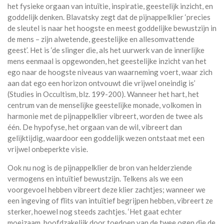
het fysieke orgaan van intuïtie, inspiratie, geestelijk inzicht, en
goddelijk denken. Blavatsky zegt dat de pijnappelklier ‘precies
de sleutel is naar het hoogste en meest goddelijke bewustzijn in
de mens – zijn alwetende, geestelijke en allesomvattende
geest’. Het is ‘de slinger die, als het uurwerk van de innerlijke
mens eenmaal is opgewonden, het geestelijke inzicht van het
ego naar de hoogste niveaus van waarneming voert, waar zich
aan dat ego een horizon ontvouwt die vrijwel oneindig is’
(Studies in Occultism, blz. 199-200). Wanneer het hart, het
centrum van de menselijke geestelijke monade, volkomen in
harmonie met de pijnappelklier vibreert, worden de twee als
één. De hypofyse, het orgaan van de wil, vibreert dan
gelijktijdig, waardoor een goddelijk wezen ontstaat met een
vrijwel onbeperkte visie.
Ook nu nog is de pijnappelklier de bron van helderziende
vermogens en intuïtief bewustzijn. Telkens als we een
voorgevoel hebben vibreert deze klier zachtjes; wanneer we
een ingeving of flits van intuïtief begrijpen hebben, vibreert ze
sterker, hoewel nog steeds zachtjes. ‘Het gaat echter
moeizaam, hoofdzakelijk door toedoen van de twee ogen die de