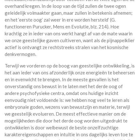
overhand kregen. In de loop van de tijd zullen de twee ogen
geleidelijk volmaakter gaan, maar zullen in betekenis afnemen;
en het ‘eerste oog’ zal weer in ere worden hersteld’ (G.
functioneren Purucker, Mens en Evolutie, blz. 214). Hoe
krachtig ze in ieder van ons werkt hangt af van de mate waarin
we onze geestelijke gaven cultiveren, want als de pijnappelklier
actief is ontvangt ze rechtstreeks stralen van het kosmische
denkvermogen.
Terwijl we vorderen op de boog van geestelijke ontwikkeling, is
het aan ieder van ons afzonderlijk onze energieën te beheersen
en in evenwicht te brengen. In de meeste gevallen is het
onverstandig ons bewust in te laten met het derde oog of
andere psychofysieke centra, omdat ons huidige inzicht
eenvoudig niet voldoende is: we hebben nog veel te leren als
embryonale goden, wezens van bewustzijn en materie, terwijl
we geestelijk evolueren. De meest effectieve manier om de
mogelijkheden die door het derde oog worden uitgedrukt te
ontwikkelen is door welbewust de beste onzelfzuchtige
karaktereigenschappen en intuïtie in ons dagelijks leven toe te