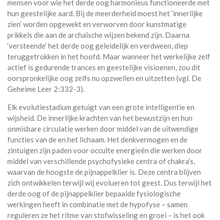
mensen voor wie het derde oog harmonieus functioneerde met
hun geestelijke aard. Bij de meerderheid moest het ‘innerlijke
zien’ worden opgewekt en verworven door kunstmatige
prikkels die aan de archaïsche wijzen bekend zijn. Daarna
‘versteende’ het derde oog geleidelijk en verdween, diep
teruggetrokken in het hoofd. Maar wanneer het werkelijke zelf
actief is gedurende trances en geestelijke visioenen, zou dit
oorspronkelijke oog zelfs nu opzwellen en uitzetten (vgl. De
Geheime Leer 2:332-3).
Elk evolutiestadium getuigt van een grote intelligentie en
wijsheid. De innerlijke krachten van het bewustzijn en hun
onmisbare circulatie werken door middel van de uitwendige
functies van de en het lichaam. Het denkvermogen en de
zintuigen zijn paden voor occulte energieën die werken door
middel van verschillende psychofysieke centra of chakra’s,
waarvan de hoogste de pijnappelklier is. Deze centra blijven
zich ontwikkelen terwijl wij evolueren tot geest. Dus terwijl het
derde oog of de pijnappelklier bepaalde fysiologische
werkingen heeft in combinatie met de hypofyse – samen
reguleren ze het ritme van stofwisseling en groei – is het ook