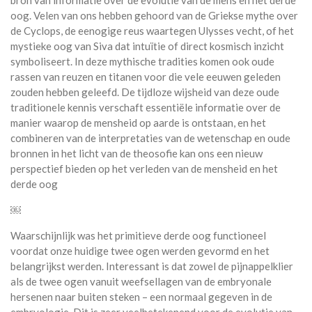
bron van informatie over de evolutie van de mens en het derde
oog. Velen van ons hebben gehoord van de Griekse mythe over
de Cyclops, de eenogige reus waartegen Ulysses vecht, of het
mystieke oog van Siva dat intuïtie of direct kosmisch inzicht
symboliseert. In deze mythische tradities komen ook oude
rassen van reuzen en titanen voor die vele eeuwen geleden
zouden hebben geleefd. De tijdloze wijsheid van deze oude
traditionele kennis verschaft essentiële informatie over de
manier waarop de mensheid op aarde is ontstaan, en het
combineren van de interpretaties van de wetenschap en oude
bronnen in het licht van de theosofie kan ons een nieuw
perspectief bieden op het verleden van de mensheid en het
derde oog
￼
Waarschijnlijk was het primitieve derde oog functioneel
voordat onze huidige twee ogen werden gevormd en het
belangrijkst werden. Interessant is dat zowel de pijnappelklier
als de twee ogen vanuit weefsellagen van de embryonale
hersenen naar buiten steken – een normaal gegeven in de