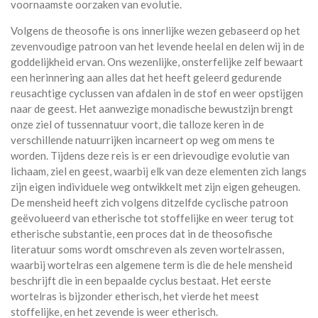
voornaamste oorzaken van evolutie.
Volgens de theosofie is ons innerlijke wezen gebaseerd op het
zevenvoudige patroon van het levende heelal en delen wij in de
goddelijkheid ervan. Ons wezenlijke, onsterfelijke zelf bewaart
een herinnering aan alles dat het heeft geleerd gedurende
reusachtige cyclussen van afdalen in de stof en weer opstijgen
naar de geest. Het aanwezige monadische bewustzijn brengt
onze ziel of tussennatuur voort, die talloze keren in de
verschillende natuurrijken incarneert op weg om mens te
worden. Tijdens deze reis is er een drievoudige evolutie van
lichaam, ziel en geest, waarbij elk van deze elementen zich langs
zijn eigen individuele weg ontwikkelt met zijn eigen geheugen.
De mensheid heeft zich volgens ditzelfde cyclische patroon
geëvolueerd van etherische tot stoffelijke en weer terug tot
etherische substantie, een proces dat in de theosofische
literatuur soms wordt omschreven als zeven wortelrassen,
waarbij wortelras een algemene term is die de hele mensheid
beschrijft die in een bepaalde cyclus bestaat. Het eerste
wortelras is bijzonder etherisch, het vierde het meest
stoffelijke, en het zevende is weer etherisch.