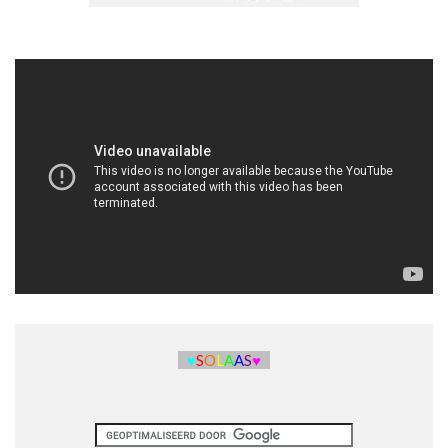
♥
S
O
L
A
A
S
♥