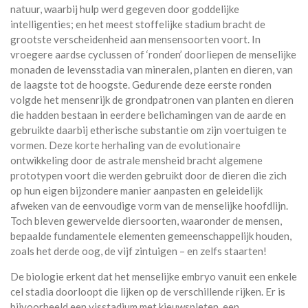
natuur, waarbij hulp werd gegeven door goddelijke
intelligenties; en het meest stoffelijke stadium bracht de
grootste verscheidenheid aan mensensoorten voort. In
vroegere aardse cyclussen of ‘ronden’ doorliepen de menselijke
monaden de levensstadia van mineralen, planten en dieren, van
de laagste tot de hoogste. Gedurende deze eerste ronden
volgde het mensenrijk de grondpatronen van planten en dieren
die hadden bestaan in eerdere belichamingen van de aarde en
gebruikte daarbij etherische substantie om zijn voertuigen te
vormen. Deze korte herhaling van de evolutionaire
ontwikkeling door de astrale mensheid bracht algemene
prototypen voort die werden gebruikt door de dieren die zich
op hun eigen bijzondere manier aanpasten en geleidelijk
afweken van de eenvoudige vorm van de menselijke hoofdlijn.
Toch bleven gewervelde diersoorten, waaronder de mensen,
bepaalde fundamentele elementen gemeenschappelijk houden,
zoals het derde oog, de vijf zintuigen – en zelfs staarten!
De biologie erkent dat het menselijke embryo vanuit een enkele
cel stadia doorloopt die lijken op de verschillende rijken. Er is
bijvoorbeeld een visstadium met kieuwspleten, een