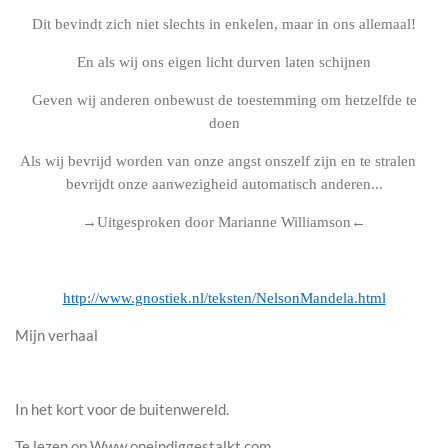
Dit bevindt zich niet slechts in enkelen, maar in ons allemaal!
En als wij ons eigen licht durven laten schijnen
Geven wij anderen onbewust de toestemming om hetzelfde te
doen
Als wij bevrijd worden van onze angst onszelf zijn en te stralen
bevrijdt onze aanwezigheid automatisch anderen...
→Uitgesproken door Marianne Williamson←
http://www.gnostiek.nl/teksten/NelsonMandela.html
Mijn verhaal
In het kort voor de buitenwereld.
Te lezen op Www.oneindiggestalkt.com