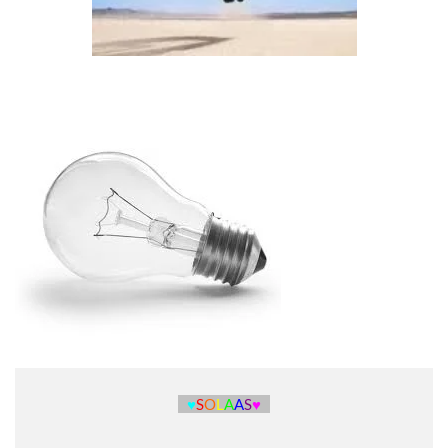
♥
S
O
L
A
A
S
♥