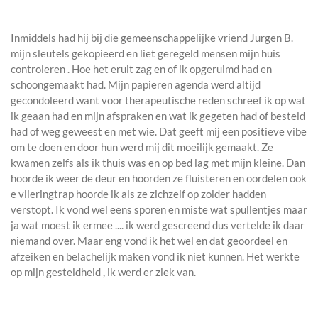
Inmiddels had hij bij die gemeenschappelijke vriend Jurgen B.
mijn sleutels gekopieerd en liet geregeld mensen mijn huis
controleren . Hoe het eruit zag en of ik opgeruimd had en
schoongemaakt had. Mijn papieren agenda werd altijd
gecondoleerd want voor therapeutische reden schreef ik op wat
ik geaan had en mijn afspraken en wat ik gegeten had of besteld
had of weg geweest en met wie. Dat geeft mij een positieve vibe
om te doen en door hun werd mij dit moeilijk gemaakt. Ze
kwamen zelfs als ik thuis was en op bed lag met mijn kleine. Dan
hoorde ik weer de deur en hoorden ze fluisteren en oordelen ook
e vlieringtrap hoorde ik als ze zichzelf op zolder hadden
verstopt. Ik vond wel eens sporen en miste wat spullentjes maar
ja wat moest ik ermee .... ik werd gescreend dus vertelde ik daar
niemand over. Maar eng vond ik het wel en dat geoordeel en
afzeiken en belachelijk maken vond ik niet kunnen. Het werkte
op mijn gesteldheid , ik werd er ziek van.