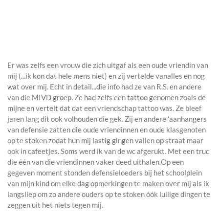
Er was zelfs een vrouw die zich uitgaf als een oude vriendin van
mij (...ik kon dat hele mens niet) en zij vertelde vanalles en nog
wat over mij. Echt in detail...die info had ze van R.S. en andere
van die MIVD groep. Ze had zelfs een tattoo genomen zoals de
mijne en vertelt dat dat een vriendschap tattoo was. Ze bleef
jaren lang dit ook volhouden die gek. Zij en andere 'aanhangers
van defensie zatten die oude vriendinnen en oude klasgenoten
op te stoken zodat hun mij lastig gingen vallen op straat maar
ook in cafeetjes. Soms werd ik van de wc afgerukt. Met een truc
die één van die vriendinnen vaker deed uithalen.Op een
gegeven moment stonden defensieloeders bij het schoolplein
van mijn kind om elke dag opmerkingen te maken over mij als ik
langsliep om zo andere ouders op te stoken óók lullige dingen te
zeggen uit het niets tegen mij.