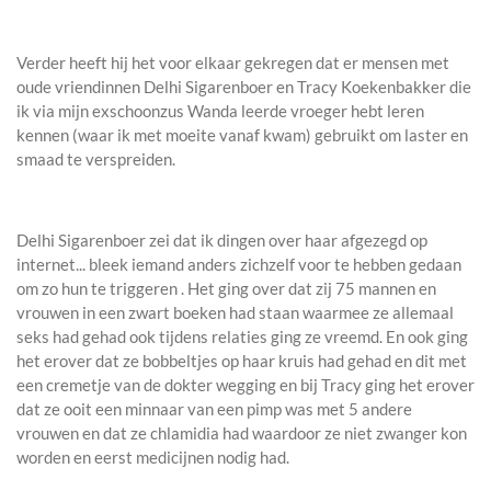
Verder heeft hij het voor elkaar gekregen dat er mensen met
oude vriendinnen Delhi Sigarenboer en Tracy Koekenbakker die
ik via mijn exschoonzus Wanda leerde vroeger hebt leren
kennen (waar ik met moeite vanaf kwam) gebruikt om laster en
smaad te verspreiden.
Delhi Sigarenboer zei dat ik dingen over haar afgezegd op
internet... bleek iemand anders zichzelf voor te hebben gedaan
om zo hun te triggeren . Het ging over dat zij 75 mannen en
vrouwen in een zwart boeken had staan waarmee ze allemaal
seks had gehad ook tijdens relaties ging ze vreemd. En ook ging
het erover dat ze bobbeltjes op haar kruis had gehad en dit met
een cremetje van de dokter wegging en bij Tracy ging het erover
dat ze ooit een minnaar van een pimp was met 5 andere
vrouwen en dat ze chlamidia had waardoor ze niet zwanger kon
worden en eerst medicijnen nodig had.