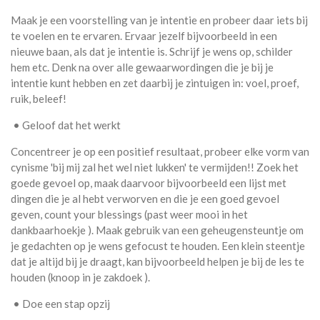
Maak je een voorstelling van je intentie en probeer daar iets bij
te voelen en te ervaren. Ervaar jezelf bijvoorbeeld in een
nieuwe baan, als dat je intentie is. Schrijf je wens op, schilder
hem etc. Denk na over alle gewaarwordingen die je bij je
intentie kunt hebben en zet daarbij je zintuigen in: voel, proef,
ruik, beleef!
• Geloof dat het werkt
Concentreer je op een positief resultaat, probeer elke vorm van
cynisme 'bij mij zal het wel niet lukken' te vermijden!! Zoek het
goede gevoel op, maak daarvoor bijvoorbeeld een lijst met
dingen die je al hebt verworven en die je een goed gevoel
geven, count your blessings (past weer mooi in het
dankbaarhoekje ). Maak gebruik van een geheugensteuntje om
je gedachten op je wens gefocust te houden. Een klein steentje
dat je altijd bij je draagt, kan bijvoorbeeld helpen je bij de les te
houden (knoop in je zakdoek ).
• Doe een stap opzij