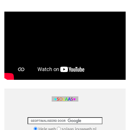
♥
S
O
L
A
A
S
♥
Hele web
solaas.jouwweb.nl