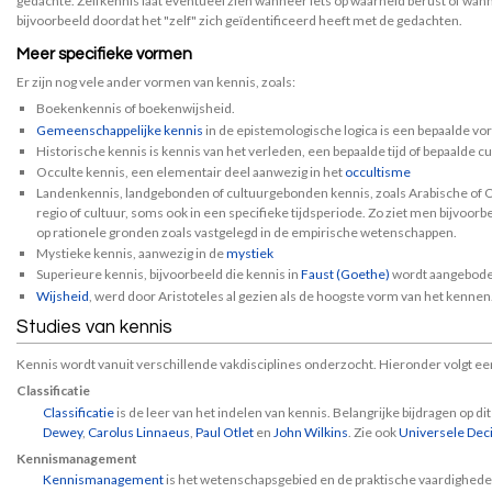
gedachte. Zelfkennis laat eventueel zien wanneer iets op waarheid berust of wan
bijvoorbeeld doordat het "zelf" zich geïdentificeerd heeft met de gedachten.
Meer specifieke vormen
Er zijn nog vele ander vormen van kennis, zoals:
Boekenkennis of boekenwijsheid.
Gemeenschappelijke kennis
in de epistemologische logica is een bepaalde vo
Historische kennis is kennis van het verleden, een bepaalde tijd of bepaalde cu
Occulte kennis, een elementair deel aanwezig in het
occultisme
Landenkennis, landgebonden of cultuurgebonden kennis, zoals Arabische of Oo
regio of cultuur, soms ook in een specifieke tijdsperiode. Zo ziet men bijvoo
op rationele gronden zoals vastgelegd in de empirische wetenschappen.
Mystieke kennis, aanwezig in de
mystiek
Superieure kennis, bijvoorbeeld die kennis in
Faust (Goethe)
wordt aangeboden
Wijsheid
, werd door Aristoteles al gezien als de hoogste vorm van het kennen
Studies van kennis
Kennis wordt vanuit verschillende vakdisciplines onderzocht. Hieronder volgt ee
Classificatie
Classificatie
is de leer van het indelen van kennis. Belangrijke bijdragen op di
Dewey
,
Carolus Linnaeus
,
Paul Otlet
en
John Wilkins
. Zie ook
Universele Deci
Kennismanagement
Kennismanagement
is het wetenschapsgebied en de praktische vaardighede