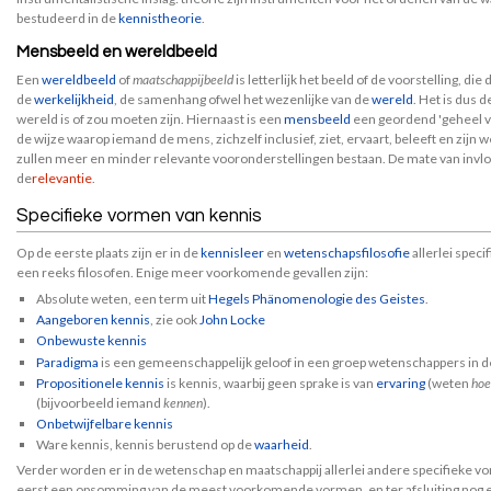
bestudeerd in de
kennistheorie
.
Mensbeeld en wereldbeeld
Een
wereldbeeld
of
maatschappijbeeld
is letterlijk het beeld of de voorstelling, di
de
werkelijkheid
, de samenhang ofwel het wezenlijke van de
wereld
. Het is dus 
wereld is of zou moeten zijn. Hiernaast is een
mensbeeld
een geordend 'geheel 
de wijze waarop iemand de mens, zichzelf inclusief, ziet, ervaart, beleeft en zijn
zullen meer en minder relevante vooronderstellingen bestaan. De mate van invlo
de
relevantie
.
Specifieke vormen van kennis
Op de eerste plaats zijn er in de
kennisleer
en
wetenschapsfilosofie
allerlei spec
een reeks filosofen. Enige meer voorkomende gevallen zijn:
Absolute weten, een term uit
Hegels
Phänomenologie des Geistes
.
Aangeboren kennis
, zie ook
John Locke
Onbewuste kennis
Paradigma
is een gemeenschappelijk geloof in een groep wetenschappers in de
Propositionele kennis
is kennis, waarbij geen sprake is van
ervaring
(weten
hoe
(bijvoorbeeld iemand
kennen
).
Onbetwijfelbare kennis
Ware kennis, kennis berustend op de
waarheid
.
Verder worden er in de wetenschap en maatschappij allerlei andere specifieke 
eerst een opsomming van de meest voorkomende vormen, en ter afsluiting nog