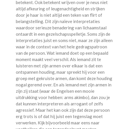
betekent. Ook betekent wrijven over je neus niet
altijd afkeuring of leugenachtigheid en strijken
door je haar is niet altijd een teken van flirt of
belangstelling. Dit zijn naïeve interpretaties
waardoor serieuze benadering van lichaamstaal
ontaardt in een gezelschapsspelletje. Soms zijn de
interpretaties juist en soms niet, maar ze zijn alleen
waar in de context van het hele gedragspatroon
van de persoon. Wat iemand doet op een bepaald
moment maakt veel verschil. Als iemand zit te
luisteren met zijn armen over elkaar is dat een
ontspannen houding, maar spreekt hij voor een
groep met gekruiste armen, dan komt deze houding
nogal geremd over. En als iemand met zijn armen in
zijn zij staat (waar de Engelsen een mooie
uitdrukking voor hebben: arms akimbo), dan zou je
dat kunnen interpreteren als arrogant of zelfs
agressief. Maar het kan ook zijn dat deze persoon
erg trots is of dat hij juist een tegenslag moet
verwerken. Kijk bijvoorbeeld maar eens naar
voetballers die een tegendoelpunt moeten