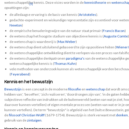
wetenschappelijke kennis. Deze visies worden in de
kennistheorie
en
wetenschap
[5]
opvattingen zijn:
de alledaagse ervaring is de basis van kennis (
Aristoteles
).
gedachte-experiment en wiskundige representatie zijn essentieel voor wetens
Newton
)
de empirische benaderingswijze van de natuur staat primair (
Francis Bacon
)
de wetenschap het hoogste stadium van objectieve kennis is (
Auguste Comte
)
de wetenschap is waardevrij is (
Max Weber
)
de wetenschap dient uitsluitend gebaseerd te zijn op positieve feiten (
Wiener 
de wetenschappelijke ontwikkeling dient te verlopen via een proces van falsifi
de wetenschappelijke denkpatronen
paradigma's
van de wetenschappelijke ge
wetenschappelijke kennis is (
Thomas Kuhn
)
vele methoden van onderzoek kunnen als wetenschappelijk worden bescho
(
Feyerabend
)
Kennis en het bewustzijn
Bewustzijn
is een concept in de moderne
filosofie
en
wetenschap
dat wordt omsc
hebben van', 'beseffen', 'zich realiseren', 'doordrongen zijn van', 'in de gaten hebb
subjectieve reflectie van indrukken uit de buitenwereld (weten van wat je ziet, hoo
daarover kunnen vertellen) of eigen mentale processen (weten van wat er in je 
kunnen vertellen). De term "bewustzijn" is afgeleid van het Duitse
Bewusstsein
, g
de
filosoof
Christian Wolff
(1679-1754). Bewustzijn is sterk verwant met
denken
gebruik van de
zintuigen
.