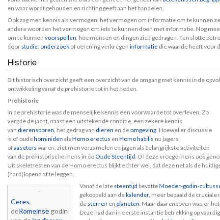
en waar wordt gehouden en richting geeft aan het handelen.
Ook zag men kennis als vermogen: het vermogen om informatie om te kunnen zett
andere woorden het vermogen om iets te kunnen doen met informatie. Nog meer 
om te kunnen
voorspellen
, hoe mensen en dingen zich gedragen. Ten slotte betr
door
studie
,
onderzoek
of oefening verkregen
informatie
die waarde heeft voor d
Historie
Dit historisch overzicht geeft een overzicht van de omgang met kennis in de opvo
ontwikkeling vanaf de prehistorie tot in het heden.
Prehistorie
In de prehistorie was de menselijke kennis een voorwaarde tot overleven. Zo
vergde de jacht, naast een uitstekende conditie, een zekere kennis
van
dierensporen
, het gedrag van
dieren
en de
omgeving
. Hoewel er discussie
is of oude
hominiden
als
Homo erectus
en
Homo habilis
nu jagers
of
aaseters
waren, ziet men verzamelen en jagen als belangrijkste activiteiten
van de prehistorische mens in de
Oude Steentijd
. Of deze vroege mens ook genoe
Uit skeletresten van de Homo erectus blijkt echter wel, dat deze net als de huidi
(hard)lopend af te leggen.
Vanaf de late
steentijd
bevatte
Moeder-godin-cultuss
gekoppeld aan de
kalender
, meer bepaald de cruciale
Ceres
,
de
sterren
en
planeten
. Maar daarenboven was er het
de
Romeinse
godin
Deze had dan in eerste instantie betrekking op vaard