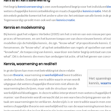
Kennis en kennisverwerving
Het begrip
kennisverwerving
is een overkoepelend begrip voor het individueel
de
wetenschappelijke kennisontwikkeling en maatschappelijke
kenniscreatie
. Met d
één enkele gedachte komen
tot het andere uiterste:
het ontstaan van alle kennis in de
Tegenwoordig spreekt men ook wel van
kenniscreatie
.
Kennis en modelvorming
Bij kennis gaat het volgens Verbeke (2005) om het creëren van een nieuw perspe
proces of fenomeen, en om het kunnen toepassen van deze nieuwe kennis of inzi
modellen zijn de feitelijke kennis, de zgn. "know-what" of propositionele kennis. D
fenomenen, de "know-why", of op het ontwikkelen van regels of opstellen van wet
"knowhow", de toepassing van kennis, waardoor een beter begrip ontstaat van zow
what". Dit is de kennis die mens kan ombuigen tot actie, of tot het geven van conc
Kennis, waarneming en realiteit
In grote lijnen kan men met betrekking tot deze relatie
tussen
theorie
, waarneming en
werkelijkheid
twee tradities
Het spannings
onderscheiden. Enerzijds een traditie waarin ervan wordt
kennis,
waarn
uitgegaan dat wetenschappelijke theorieën niet alleen de
waarneming beschrijven, maar ook de structuur van de
werkelijkheid blootleggen. In deze traditie interpreteert men wetenschappelijke 
manier: van theorieën wordt verwacht dat ze een ware beschrijving geven van d
taak om waarnemingen te verklaren. Anderzijds is er een traditie waarin men zee
wetenschappelijke theorie een werkelijkheid los van de waarneming kunnen besch
instrumentalistische inslag: theorie zijn instrumenten voor het ordenen van de 