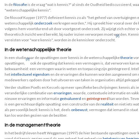
In de
filosofie
is de vraag "wat is kennis?" al sinds de Oudheid bediscussieerd, wa
"wetenschappelijke kennis".
De filosoof Kuyper (1977) definieert kennis zo als "het geheel van overtuigingen 
wetenschappelijk
onderzoek
verkregen worden,". Hij spreekt hier vooral over de 
volgens hem voortdurend uit door voortgezet onderzoek. Zij wijzigt zich echter 
theoretisch inzicht werd bereikt, bij nader inzien verworpen moet worden. Kenn
[2]
vereisten voor "ware kennis", worden in de kennisleer onderzocht.
In de wetenschappelijke theorie
In een studie naar de opvattingen over kennis in de wetenschappelijke
theorie
von
[3]
opvattingen,
ook de opvatting dat kennis een vermogen is, dat verworven kan w
bekwaamheid: een vermogen waarin weten en toepassing zijn geïntegreerd. Intellec
het
intellectueel eigendom
en de ervaringen die kunnen worden aangewend om r
medewerkers opdoen door het uitvoeren van taken in organisaties altijd gekoppel
Verder stuitten Poells en Kessels op meer specifieke beschrijvingen: kennis als ie
veranderlijke combinatie van
ervaringen
, waarde, contextuele informatie en vak
nieuwe ervaringen en informatie
geëvalueerd
en
geïntegreerd
kan worden. Tevens
is een gerechtvaardigde opvatting: een constructie van de
realiteit
en niet iets wat
als persoonlijk bezit: kennis is het, deels
onbewust
, vermogen dat iemand in staat s
kan los worden gezien van de bezitter.
In de managementtheorie
In het bedrijfsleven heeft Weggeman (1997) de hier bestaande opvattingen over 
vond dat kennis gezien werd als een geheel: het geheel van
betekenissen
,
begrip