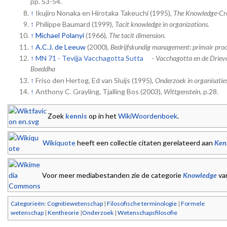
pp. 53-54.
↑
Ikujiro Nonaka en Hirotaka Takeuchi (1995),
The Knowledge-Cr
↑
Philippe Baumard (1999),
Tacit knowledge in organizations.
↑
Michael Polanyi
(1966),
The tacit dimension.
↑
A.C.J. de Leeuw
(2000),
Bedrijfskundig management: primair proce
↑
MN 71 - Tevijja Vacchagotta Sutta
-
Vacchagotta en de Drievo
Boeddha
↑
Friso den Hertog, Ed van Sluijs (1995),
Onderzoek in organisaties
↑
Anthony C. Grayling, Tjalling Bos (2003),
Wittgenstein
, p.28.
Zoek
kennis
op in het
WikiWoordenboek
.
Wikiquote
heeft een collectie citaten gerelateerd aan
Ken
Voor meer mediabestanden zie de categorie
Knowledge
va
Categorieën
:
Cognitiewetenschap
|
Filosofische terminologie
|
Formele
wetenschap
|
Kentheorie
|
Onderzoek
|
Wetenschapsfilosofie