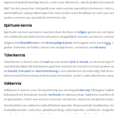
algemene bedrijfskundige kennis, zoals voor alle kennis, dat de praktische waarde 
Wat Ton de Leeuw hier stelt geldt voor vele soorten specialistische kennis. Het is
werkelijkheid, vaak probleemgericht, niet zonder meer bruikbaar en soms pas vee
andere vormen van specialistische kennis zijn.
Spirituele kennis
Spirituele vormen van kennis worden door de diverse
religies
gezien als een bijz
verschillende wereldse (inclusief wetenschappelijke) vormen van kennis verheve
Volgens het
Boeddhisme
is de
Drievoudige Kennis
de hoogste vorm van kennis. H
[12]
goden, hemelen en hellen, kennis van vorige levens, en kennis van
Nirwana
.
Talenkennis
Talenkennis is kennis over de
taal
van een ander
land
of
streek
, en de ervaring in
met talenknobbel. Bij talenkennis gaat het meestal om inzicht in en het spreken v
de
handel
,
transport
en
dienstverlening
is een talenkennis broodnodig. Het leren 
dient meestal levenslang onderhouden te worden, anders zakt zulke kennis weer
Vakkennis
Vakkennis is kennis voor de uitoefening van een bepaald
beroep
. Dit begrip "vakk
bekwaamheid, knowhow, kunde,
techniek
en vakmanschap. Vakkennis wordt in de 
en gewoontes. Het is een enorm reservoir van kennis, waarmee de gehele maatsc
Voorbeelden van vakkennis betreft betonreparatie, bloementeelt, boekbinden, bo
metaalbewerken, metselen, plaatbewerking, radioreparatie, schilderen, steigerb