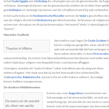
In het
Oude Egypte
werd
Imhotep
de schutspatroon van de geneeskunde, de hog
schrijven. Vanwege de kennis van de geneeskunde stelden de Grieken hem gelij
god
Asklepios
en vanwege zijn kennis van de schrijfkunst werd hij ook verbonde
In het oude India en de
hindoeïstische filosofie
vormen de
Veda's
geschriften de d
van de religies die tot het
hindoeïsme
gerekend worden. Ze bestaan uit religieuze 
universum, de natuur en de juiste levenswijze. Het woord 'Veda' is etymologisc
"kennis".
Klassieke Oudheid
Van mythos naar logos De
Oude Grieken
h
kennis nodig van geografie, weer, windric
Theater in Milete.
ook niet verwonderlijk dat het verlangen 
deze zaken uitstrekte. In deze
Presocrati
natuur
wetenschap
. Zo moest men bijvoorbeeld kunnen berekenen met welke wind
zekere tijdsduur volgens een bepaalde koers zou kunnen afleggen.
Overigens stonden de "oude Grieken" zeker niet alleen aan de wieg van deze
wetenschappen. Het staat vast dat zij via het Vooraziatische achterland (bv.
de
Assyrische
,
Babylonische
, Sumerische en zelfs Indiase cultuur), de nodige
kennis hebben overgenomen.
De donkere Middeleeuwen
Kennis was voor
Augustinus
vooral kennis van
het eeuwige en het onveranderlijke, en niet van
De mens en de wereld
onderhevig zijn. De wereld om ons heen is const
als sfeer van aarde,
kennis niet uit de waarnemingen van deze werel