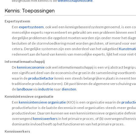
bezighoudt met kennis is de
wetenschapsfilosofie
.
Kennis: Toepassingen
Expertsysteem
Een
expertsysteem
, ook wel een
kennisgebaseerd systeem
genoemd, is een co
menselijke experts representeert en gebruikt om een probleem binnen een b
dergelijke problemen die opgelost moeten worden zijn onder meer het diagn
besluiten of de stormvloedkering moet worden gesloten, of iemand voor een
cetera. Dergelijke systemen zijn een onderdeel van het vakgebied
Kunstmatig
redeneert aan de hand van kennis van menselijke experts, lijkt het voor niet-
Informatiemaatschappij
De
kenniseconomie
ook wel
informatiemaatschappij
is een vrij abstract begrip 
een significant deel van de economische groei in de samenleving voortkomt 
waarin de
productiefactor
kennis
een steeds belangrijkere plaats in neemt te
traditionele productiefactoren). Dit past binnen de algemene verschuiving van
de
landbouw
via
industrie
naar
diensten
.
Kennisintensieve organisatie
Een
kennisintensieve organisatie
(KIO) is een organisatie waarin de
producti
productiefactor is de laatste decennia in veel organisaties steeds meer gedaal
productievloer. Daarom kunnen we een kennisintensieve organisatie definiër
overwegend
kenniswerkers
in het primaire proces, of (b) overwegend kenni
dominante invloed heeft op het functioneren van het primaire proces.
Kenniswerkers