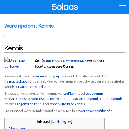
Solaas
Ga
direct
naar
de
Ware rijkdom : Kennis.
hoofdinhoud
'
Kennis
Zie
Kennis (doorverwijspagina)
voor andere
betekenissen van Kennis.
Kennis
is dat wat
geweten
en
toegepast
wordt door de mens of door
de
maatschappij
als geheel. Veel van de menselijke activiteit vereist specifieke
kennis,
ervaring
en
vaardigheid
.
Er bestaan vele soorten van kennis van
zelfkennis
tot
godskennis
,
van
vakkennis
tot
wetenschappelijke kennis
, van
landenkennis
tot
talenkennis
,
en van
aangeboren kennis
tot
onbetwijfelbare kennis
.
Traditioneel werd kennis vooral beschouwd in de
wetenschapsfilosofie
.
[
verbergen
]
Inhoud
1
Algemeen