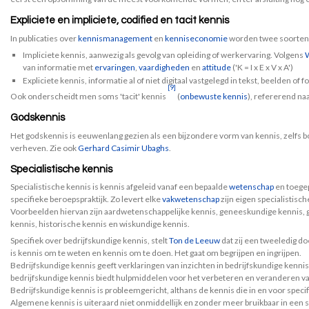
Expliciete en impliciete, codified en tacit kennis
In publicaties over
kennismanagement
en
kenniseconomie
worden twee soorten
Impliciete kennis, aanwezig als gevolg van opleiding of werkervaring. Volgens
van informatie met
ervaringen
,
vaardigheden
en
attitude
('K = I x E x V x A')
Expliciete kennis, informatie al of niet digitaal vastgelegd in tekst, beelden of 
[9]
Ook onderscheidt men soms 'tacit' kennis
(
onbewuste kennis
), refererend na
Godskennis
Het godskennis is eeuwenlang gezien als een bijzondere vorm van kennis, zelfs 
verheven. Zie ook
Gerhard Casimir Ubaghs
.
Specialistische kennis
Specialistische kennis is kennis afgeleid vanaf een bepaalde
wetenschap
en toegep
specifieke beroepspraktijk. Zo levert elke
vakwetenschap
zijn eigen specialistisch
Voorbeelden hiervan zijn aardwetenschappelijke kennis, geneeskundige kennis, 
kennis, historische kennis en wiskundige kennis.
Specifiek over bedrijfskundige kennis, stelt
Ton de Leeuw
dat zij een tweeledig do
is kennis om te weten en kennis om te doen. Het gaat om begrijpen en ingrijpen.
Bedrijfskundige kennis geeft verklaringen van inzichten in bedrijfskundige kennis
bedrijfskundige kennis biedt hulpmiddelen voor het verbeteren en veranderen va
Bedrijfskundige kennis is probleemgericht, althans de kennis die in en voor speci
Algemene kennis is uiteraard niet onmiddellijk en zonder meer bruikbaar in een s