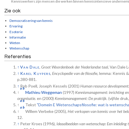
Kenniswerkers zijn mensen die werken binnen kennisintensieve ondernem
Zie ook
Democratisering van kennis
Ervaring
Esoterie
Informatie
Weten
Wetenschap
Referenties
↑
Van Dale
,
Groot Woordenboek der Nederlandse taal
, Van Dale 
↑
Karel Kuypers
,
Encyclopedie van de filosofie
, lemma: Kennis &
p.380-881.
↑
Rob Poell, Joseph Kessels (2001)
Human resource development: 
a
b
↑
Mathieu Weggeman
(1997)
Kennismanagement: inrichting en 
organisatie.
en (2000)
Kennismanagement: De praktijk.
(vijfde druk
a
b
↑
Tekst
"Domein E Wetenschapsfilosofie: wat is wetenscha
a
b
↑
Willem Verbeke (2005),
Het verkopen van kennis: over het bel
12.
↑
Peter Kroes (1996),
Ideaalbeelden van wetenschap: Een inleiding t