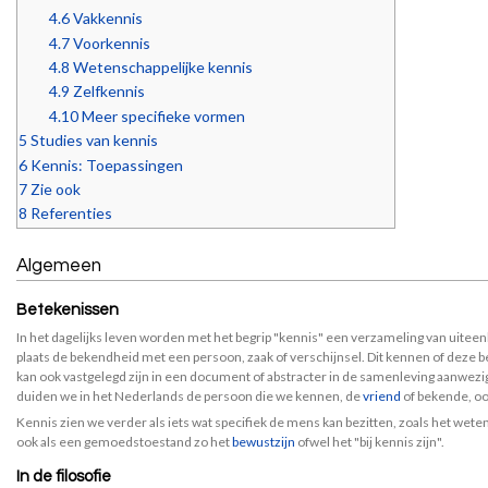
4.6
Vakkennis
4.7
Voorkennis
4.8
Wetenschappelijke kennis
4.9
Zelfkennis
4.10
Meer specifieke vormen
5
Studies van kennis
6
Kennis: Toepassingen
7
Zie ook
8
Referenties
Algemeen
Betekenissen
In het dagelijks leven worden met het begrip "kennis" een verzameling van uite
plaats de bekendheid met een persoon, zaak of verschijnsel. Dit kennen of deze b
kan ook vastgelegd zijn in een document of abstracter in de samenleving aanwezig
duiden we in het Nederlands de persoon die we kennen, de
vriend
of bekende, oo
Kennis zien we verder als iets wat specifiek de mens kan bezitten, zoals het wete
ook als een gemoedstoestand zo het
bewustzijn
ofwel het "bij kennis zijn".
In de filosofie