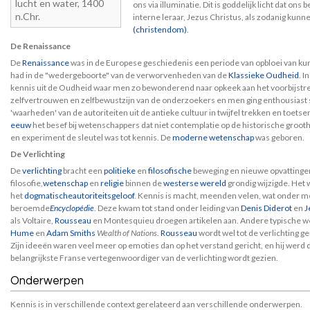
lucht en water, 1400
ons via illuminatie. Dit is goddelijk licht dat ons
n.Chr.
interne leraar, Jezus Christus, als zodanig kun
(christendom)
.
De Renaissance
De
Renaissance
was in de Europese geschiedenis een periode van opbloei van kun
had in de "wedergeboorte" van de verworvenheden van de
Klassieke Oudheid
. I
kennis uit de Oudheid waar men zo bewonderend naar opkeek aan het voorbijstrev
zelfvertrouwen en zelfbewustzijn van de onderzoekers en men ging enthousiast s
'waarheden' van de autoriteiten uit de antieke cultuur in twijfel trekken en toets
eeuw
het besef bij wetenschappers dat niet contemplatie op de historische groot
en experiment de sleutel was tot kennis. De
moderne wetenschap
was geboren.
De Verlichting
De
verlichting
bracht een
politieke
en
filosofische
beweging en nieuwe opvattingen 
filosofie,
wetenschap
en
religie
binnen de
westerse wereld
grondig wijzigde. Het 
het
dogmatische
autoriteitsgeloof
. Kennis is macht, meenden velen, wat onder me
beroemde
Encyclopédie
. Deze kwam tot stand onder leiding van
Denis Diderot
en
J
als Voltaire,
Rousseau
en Montesquieu droegen artikelen aan. Andere typische werk
Hume
en
Adam Smiths
Wealth of Nations
.
Rousseau
wordt wel tot de verlichting ge
Zijn ideeën waren veel meer op emoties dan op het verstand gericht, en hij werd da
belangrijkste Franse vertegenwoordiger van de verlichting wordt gezien.
Onderwerpen
Kennis is in verschillende context gerelateerd aan verschillende onderwerpen.