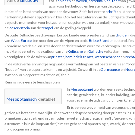
van de
landbouw
zoals
spinnen
en
weven
,
pottenbakken
,
teelt
van gewa
gaan voor het behoud en herstel van de gezondheid. Di
initiatief en het domein van moeder de vrouw. Zelfs het eerste
schrift
zou door ha
herkenningstekens op potten in klei. Ook het bestuderen van de luchtgesteldheid 
de juiste momenten voor het zaaien en oogsten was oorspronkelijk een vrouwenz
de
observatoria
aan de
tempel
van de godin gekoppeld.
De oude Keltische beschaving in Europa kende een priesterstand van
druïden
, di
van
West-Europa
ten noorden van de Alpen en op de
Britse Eilanden
bestond. Pas
Romeinse overheid, en later door het christendom werd ze verdrongen. De prakt
maakten deel uit van de cultuur van alle
Keltische
en
Gallische
volksstammen. In 
verenigden zich de taken van
priester
,
bemiddelaar
,
arts
,
wetenschapper
en
recht
In de volksverhalen vindt je nog vaak de vermelding van het bestaan van een "bron"
"hoeder" van de opperste kennis en wijsheid. Zo wordt in de
Germaanse
en
Noord
symbool van opperste macht en wijsheid.
Kennis in de eerste beschavingen
In
Mesopotamië
worden een reeks technolo
schrift, getalstelsels, kalender indeling, l
Mesopotamisch
kleitablet
voortleven in de tijdsaanduiding en kale
Er is een verwevenheid van wetenschap en
gezien als hetzelfde, wat blijkt uit de wetenschapsbeoefening door priesters in Baby
omgekeerd aan de trend in de moderne wetenschap die zich heeft afgekeerd van 
astronomie is in de loop van de tijd meer gebaseerd op astrologie, waarbij de st
horoscopen en omina.