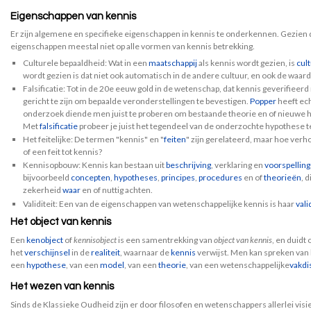
Eigenschappen van kennis
Er zijn algemene en specifieke eigenschappen in kennis te onderkennen. Gezien
eigenschappen meestal niet op alle vormen van kennis betrekking.
Culturele bepaaldheid: Wat in een
maatschappij
als kennis wordt gezien, is
cul
wordt gezien is dat niet ook automatisch in de andere cultuur, en ook de waard
Falsificatie: Tot in de 20e eeuw gold in de wetenschap, dat kennis geverifie
gericht te zijn om bepaalde veronderstellingen te bevestigen.
Popper
heeft ech
onderzoek diende men juist te proberen om bestaande theorie en of nieuwe hy
Met
falsificatie
probeer je juist het tegendeel van de onderzochte hypothese t
Het feitelijke: De termen "kennis" en "
feiten
" zijn gerelateerd, maar hoe verh
of een feit tot kennis?
Kennisopbouw: Kennis kan bestaan uit
beschrijving
, verklaring en
voorspelling
bijvoorbeeld
concepten
,
hypotheses
,
principes
,
procedures
en of
theorieën
, 
zekerheid
waar
en of nuttig achten.
Validiteit: Een van de eigenschappen van wetenschappelijke kennis is haar
vali
Het object van kennis
Een
kenobject
of
kennisobject
is een samentrekking van
object van kennis
, en duidt
het
verschijnsel
in de
realiteit
, waarnaar de
kennis
verwijst. Men kan spreken van
een
hypothese
, van een
model
, van een
theorie
, van een wetenschappelijke
vakdi
Het wezen van kennis
Sinds de Klassieke Oudheid zijn er door filosofen en wetenschappers allerlei vis