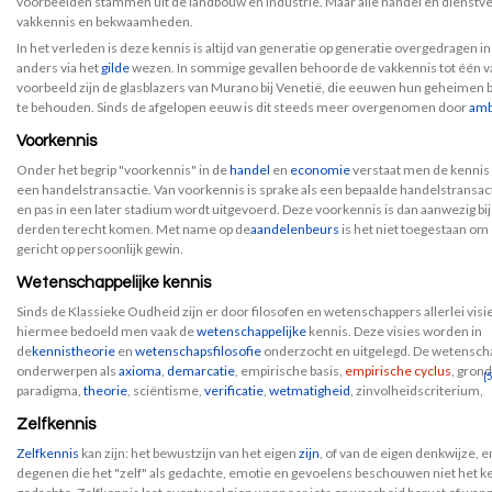
voorbeelden stammen uit de landbouw en industrie. Maar alle handel en dienstve
vakkennis en bekwaamheden.
In het verleden is deze kennis is altijd van generatie op generatie overgedragen in
anders via het
gilde
wezen. In sommige gevallen behoorde de vakkennis tot één 
voorbeeld zijn de glasblazers van Murano bij Venetië, die eeuwen hun geheimen
te behouden. Sinds de afgelopen eeuw is dit steeds meer overgenomen door
amb
Voorkennis
Onder het begrip "voorkennis" in de
handel
en
economie
verstaat men de kennis 
een handelstransactie. Van voorkennis is sprake als een bepaalde handelstrans
en pas in een later stadium wordt uitgevoerd. Deze voorkennis is dan aanwezig bij 
derden terecht komen. Met name op de
aandelenbeurs
is het niet toegestaan om
gericht op persoonlijk gewin.
Wetenschappelijke kennis
Sinds de Klassieke Oudheid zijn er door filosofen en wetenschappers allerlei vis
hiermee bedoeld men vaak de
wetenschappelijke
kennis. Deze visies worden in
de
kennistheorie
en
wetenschapsfilosofie
onderzocht en uitgelegd. De wetenschap
onderwerpen als
axioma
,
demarcatie
, empirische basis,
empirische cyclus
, gron
[5
paradigma,
theorie
, sciëntisme,
verificatie
,
wetmatigheid
, zinvolheidscriterium,
Zelfkennis
Zelfkennis
kan zijn: het bewustzijn van het eigen
zijn
, of van de eigen denkwijze, 
degenen die het "zelf" als gedachte, emotie en gevoelens beschouwen niet het k