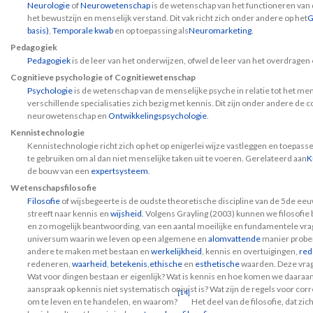
Neurologie
of
Neurowetenschap
is de wetenschap van het functioneren va
het bewustzijn en menselijk verstand. Dit vak richt zich onder andere op het
G
basis)
,
Temporale kwab
en op toepassing als
Neuromarketing
.
Pedagogiek
Pedagogiek
is de leer van het onderwijzen, ofwel de leer van het overdragen 
Cognitieve psychologie of Cognitiewetenschap
Psychologie
is de wetenschap van de menselijke psyche in relatie tot het m
verschillende specialisaties zich bezig met kennis. Dit zijn onder andere de 
neurowetenschap en
Ontwikkelingspsychologie
.
Kennistechnologie
Kennistechnologie richt zich op het op enigerlei wijze vastleggen en toepas
te gebruiken om al dan niet menselijke taken uit te voeren. Gerelateerd aan
K
de bouw van een
expertsysteem
.
Wetenschapsfilosofie
Filosofie
of wijsbegeerte is de oudste theoretische discipline van de 5de eeu
streeft naar kennis en
wijsheid
. Volgens Grayling (2003) kunnen we filosofie b
en zo mogelijk beantwoording, van een aantal moeilijke en fundamentele vra
universum waarin we leven op een algemene en
alomvattende
manier prober
andere te maken met bestaan en
werkelijkheid
, kennis en overtuigingen,
red
redeneren,
waarheid
,
betekenis
,
ethische
en
esthetische
waarden. Deze vrag
Wat voor dingen bestaan er eigenlijk? Wat is kennis en hoe komen we daara
aanspraak op kennis niet systematisch onjuist is? Wat zijn de regels voor cor
[14]
om te leven en te handelen, en waarom?
Het deel van de filosofie, dat zi