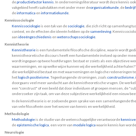
de
productiefactor
kennis
. In ondernemingsliteratuur wordt deze kennis oo
vakgebied heeft raakvlakken met onder meer de
organisatiekunde
, de
bedrij
de
informatica
en
informatiekunde
.
Kennissociologie
Kennissociologie
is een tak van de
sociologie
, die zich richt op samenhang t
context, en de effecten die ideeën hebben op de
samenleving
. Kennissociolo
aan
ideeëngeschiedenis
en
wetenschapssociologie
.
Kennistheorie
Kennistheorie
is een fundamentele filosofische discipline, waarin wordt ge
kennistheoretische discours heeft een fundamentele invloed op onder mee
wordt ingegaan op twee hoofdvragen: bestaat er zoiets als een objectieve wer
waarnemingen, en op welke wijze kunnen wij die werkelijkheid achterhalen?
die werkelijkheid bestaat en met waarnemingen en logische redeneringen te d
het
logisch positivisme
. Tegenhangende stromingen, zoals
constructivisme
,
doorgaans veel meer aandacht aan de kennistheoretische vragen. De werkelij
een "construct" of een beeld dat door individuen of groepen mensen, de "sub
onderzoeker zijn taak, om van deze subjectieve werkelijkheid een nieuw bee
In de kennistheorie is er zodoende geen sprake van een samenhangende th
van vele filosofieën over het wezen van kennis en werkelijkheid.
Methodologie
Methodologie
is de studie van de wetenschappelijke verantwoorde
kennisve
de
epistemische logica
, een vorm van
modale logica
waarin kennis kan word
Neurologie