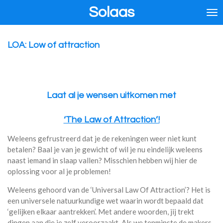
Solaas
Ga
direct
naar
de
LOA: Low of attraction
hoofdinhoud
Laat al je wensen uitkomen met
‘The Law of Attraction’!
Weleens gefrustreerd dat je de rekeningen weer niet kunt
betalen? Baal je van je gewicht of wil je nu eindelijk weleens
naast iemand in slaap vallen? Misschien hebben wij hier de
oplossing voor al je problemen!
Weleens gehoord van de ‘Universal Law Of Attraction’? Het is
een universele natuurkundige wet waarin wordt bepaald dat
‘gelijken elkaar aantrekken’. Met andere woorden, jij trekt
dingen aan die je zelf veroorzaakt. Als we tenminste de makers