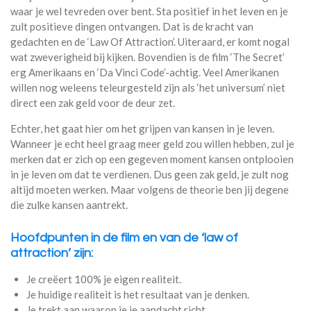
waar je wel tevreden over bent. Sta positief in het leven en je
zult positieve dingen ontvangen. Dat is de kracht van
gedachten en de ‘Law Of Attraction’. Uiteraard, er komt nogal
wat zweverigheid bij kijken. Bovendien is de film ‘The Secret’
erg Amerikaans en ‘Da Vinci Code’-achtig. Veel Amerikanen
willen nog weleens teleurgesteld zijn als ‘het universum’ niet
direct een zak geld voor de deur zet.
Echter, het gaat hier om het grijpen van kansen in je leven.
Wanneer je echt heel graag meer geld zou willen hebben, zul je
merken dat er zich op een gegeven moment kansen ontplooien
in je leven om dat te verdienen. Dus geen zak geld, je zult nog
altijd moeten werken. Maar volgens de theorie ben jij degene
die zulke kansen aantrekt.
Hoofdpunten in de film en van de ‘law of
attraction’ zijn:
Je creëert 100% je eigen realiteit.
Je huidige realiteit is het resultaat van je denken.
Je trekt aan waarop je je aandacht richt.