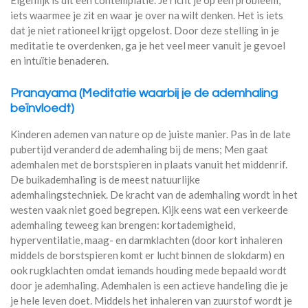
Eigenlijk is dit een contemplatie. Je richt je op een probleem,
iets waarmee je zit en waar je over na wilt denken. Het is iets
dat je niet rationeel krijgt opgelost. Door deze stelling in je
meditatie te overdenken, ga je het veel meer vanuit je gevoel
en intuïtie benaderen.
Pranayama (Meditatie waarbij je de ademhaling
beïnvloedt)
Kinderen ademen van nature op de juiste manier. Pas in de late
pubertijd veranderd de ademhaling bij de mens; Men gaat
ademhalen met de borstspieren in plaats vanuit het middenrif.
De buikademhaling is de meest natuurlijke
ademhalingstechniek. De kracht van de ademhaling wordt in het
westen vaak niet goed begrepen. Kijk eens wat een verkeerde
ademhaling teweeg kan brengen: kortademigheid,
hyperventilatie, maag- en darmklachten (door kort inhaleren
middels de borstspieren komt er lucht binnen de slokdarm) en
ook rugklachten omdat iemands houding mede bepaald wordt
door je ademhaling. Ademhalen is een actieve handeling die je
je hele leven doet. Middels het inhaleren van zuurstof wordt je