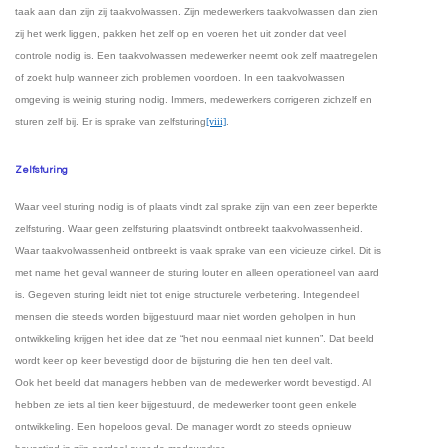
taak aan dan zijn zij taakvolwassen. Zijn medewerkers taakvolwassen dan zien
zij het werk liggen, pakken het zelf op en voeren het uit zonder dat veel
controle nodig is. Een taakvolwassen medewerker neemt ook zelf maatregelen
of zoekt hulp wanneer zich problemen voordoen. In een taakvolwassen
omgeving is weinig sturing nodig. Immers, medewerkers corrigeren zichzelf en
sturen zelf bij. Er is sprake van zelfsturing
[viii]
.
Zelfsturing
Waar veel sturing nodig is of plaats vindt zal sprake zijn van een zeer beperkte
zelfsturing. Waar geen zelfsturing plaatsvindt ontbreekt taakvolwassenheid.
Waar taakvolwassenheid ontbreekt is vaak sprake van een vicieuze cirkel. Dit is
met name het geval wanneer de sturing louter en alleen operationeel van aard
is. Gegeven sturing leidt niet tot enige structurele verbetering. Integendeel
mensen die steeds worden bijgestuurd maar niet worden geholpen in hun
ontwikkeling krijgen het idee dat ze “het nou eenmaal niet kunnen”. Dat beeld
wordt keer op keer bevestigd door de bijsturing die hen ten deel valt.
Ook het beeld dat managers hebben van de medewerker wordt bevestigd. Al
hebben ze iets al tien keer bijgestuurd, de medewerker toont geen enkele
ontwikkeling. Een hopeloos geval. De manager wordt zo steeds opnieuw