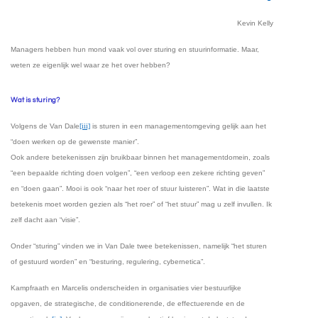
Kevin Kelly
Managers hebben hun mond vaak vol over sturing en stuurinformatie. Maar,
weten ze eigenlijk wel waar ze het over hebben?
Wat is sturing?
Volgens de Van Dale
[iii]
is sturen in een managementomgeving gelijk aan het
“doen werken op de gewenste manier”.
Ook andere betekenissen zijn bruikbaar binnen het managementdomein, zoals
“een bepaalde richting doen volgen”, “een verloop een zekere richting geven”
en “doen gaan”. Mooi is ook “naar het roer of stuur luisteren”. Wat in die laatste
betekenis moet worden gezien als “het roer” of “het stuur” mag u zelf invullen. Ik
zelf dacht aan “visie”.
Onder “sturing” vinden we in Van Dale twee betekenissen, namelijk “het sturen
of gestuurd worden” en “besturing, regulering, cybernetica”.
Kampfraath en Marcelis onderscheiden in organisaties vier bestuurlijke
opgaven, de strategische, de conditionerende, de effectuerende en de