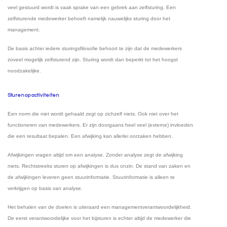
veel gestuurd wordt is vaak sprake van een gebrek aan zelfsturing. Een
zelfsturende medewerker behoeft namelijk nauwelijks sturing door het
management.
De basis achter iedere sturingsfilosofie behoort te zijn dat de medewerkers
zoveel mogelijk zelfsturend zijn. Sturing wordt dan beperkt tot het hoogst
noodzakelijke.
Sturen op activiteiten
Een norm die niet wordt gehaald zegt op zichzelf niets. Ook niet over het
functioneren van medewerkers. Er zijn doorgaans heel veel (externe) invloeden
die een resultaat bepalen. Een afwijking kan allerlei oorzaken hebben.
Afwijkingen vragen altijd om een analyse. Zonder analyse zegt de afwijking
niets. Rechtstreeks sturen op afwijkingen is dus onzin. De stand van zaken en
de afwijkingen leveren geen stuurinformatie. Stuurinformatie is alleen te
verkrijgen op basis van analyse.
Het behalen van de doelen is uiteraard een managementverantwoordelijkheid.
De eerst verantwoordelijke voor het bijsturen is echter altijd de medewerker die