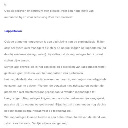
is.
Ook dit gegeven ondersteunt mijn pleidooi voor een hoge mate van
autonomie
bij
en voor zelfsturing
door
medewerkers.
Rapporteren
Ook de drang tot rapporteren is een uitdrukking van de sturingsillusie. Ik ben
altijd sceptisch over managers die sterk de nadruk leggen op rapporteren (en
daarbij veel over sturing praten). Zij stellen dat de rapportages hen in staat
stellen bij te sturen.
Echter, alle energie die in het opstellen en bespreken van rapportages wordt
gestoken gaat verloren voor het aanpakken van problemen.
Het mag duidelijk zijn dat mijn voorkeur er naar uitgaat om juist onderliggende
oorzaken aan te pakken. Worden de oorzaken niet zichtbaar en worden de
problemen niet structureel aangepakt dan verworden rapportages tot
klaagzangen. Rapportages krijgen pas zin als de problemen zijn aangepakt,
pas dan zijn ze ergens op gebaseerd. Bijsturing zal daarentegen nog slechts
beperkt mogelijk zijn, helaas voor de topmanagers.
Wat rapportages kunnen bieden is een betrouwbaar beeld van de stand van
zaken van het werk. Dat lijkt mij ook wel genoeg.