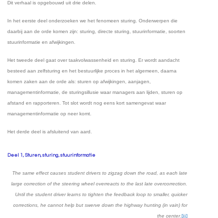
Dit verhaal is opgebouwd uit drie delen.
In het eerste deel onderzoeken we het fenomeen sturing. Onderwerpen die
daarbij aan de orde komen zijn: sturing, directe sturing, stuurinformatie, soorten
stuurinformatie en afwijkingen.
Het tweede deel gaat over taakvolwassenheid en sturing. Er wordt aandacht
besteed aan zelfsturing en het bestuurlijke proces in het algemeen, daarna
komen zaken aan de orde als: sturen op afwijkingen, aanjagen,
managementinformatie, de sturingsillusie waar managers aan lijden, sturen op
afstand en rapporteren. Tot slot wordt nog eens kort samengevat waar
managementinformatie op neer komt.
Het derde deel is afsluitend van aard.
Deel 1, Sturen, sturing, stuurinformatie
The same effect causes student drivers to zigzag down the road, as each late
large correction of the steering wheel overreacts to the last late overcorrection.
Until the student driver learns to tighten the feedback loop to smaller, quicker
corrections, he cannot help but swerve down the highway hunting (in vain) for
the center
.
[ii]