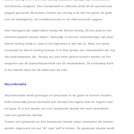
rechtstreeks corrigeert. Door Kampfraath en Marcelis wordt dit de operationele
opgave genoemd. Bij andere vormen van sturing is dit niet het geval, dit geldt
voor de strategische, de conditionerende en de effectuerende opgave.
Veel managers zijn vrijwel alleen bezig met directe sturing. Dit zou juist tot een
minimum beperkt moeten blijven. Natuurlijk, er kunnen uitzonderingen zijn waar
directe sturing nodig is, maar in het algemeen is dat niet zo. Waar een grote
noodzaak tot directe sturing bestaat, is in feite sprake van medewerkers die nog
niet taakvolwassen zijn. Sturing zou dan beter gericht kunnen worden op het
vergroten van de taakvolwassenheid van de medewerkers. Dit onderwerp komt
in het tweede deel van dit artikel aan de orde.
Stuurinformatie
Stuurinformatie wordt gevraagd om processen in de gaten te kunnen houden.
Ieder bestuurlijk proces kenmerkt zich doordat het ergens start en ergens naar
toe gaat. Er is dus sprake van een
bestaande situatie die moet veranderen
naar een gewenste situatie.
Tussen een gewenste en een bestaande situatie staan activiteiten die moeten
worden uitgevoerd om van “ist” naar “soll” te komen. De gewenste situatie wordt