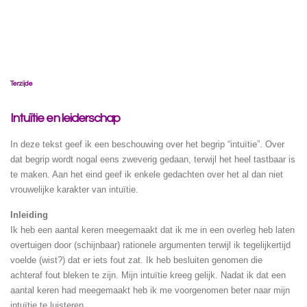
Terzijde
Intuïtie en leiderschap
In deze tekst geef ik een beschouwing over het begrip “intuïtie”. Over
dat begrip wordt nogal eens zweverig gedaan, terwijl het heel tastbaar is
te maken. Aan het eind geef ik enkele gedachten over het al dan niet
vrouwelijke karakter van intuïtie.
Inleiding
Ik heb een aantal keren meegemaakt dat ik me in een overleg heb laten
overtuigen door (schijnbaar) rationele argumenten terwijl ik tegelijkertijd
voelde (wist?) dat er iets fout zat. Ik heb besluiten genomen die
achteraf fout bleken te zijn. Mijn intuïtie kreeg gelijk. Nadat ik dat een
aantal keren had meegemaakt heb ik me voorgenomen beter naar mijn
intuïtie te luisteren.