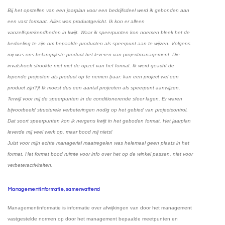
Bij het opstellen van een jaarplan voor een bedrijfsdeel werd ik gebonden aan
een vast formaat. Alles was productgericht. Ik kon er alleen
vanzelfsprekendheden in kwijt. Waar ik speerpunten kon noemen bleek het de
bedoeling te zijn om bepaalde producten als speerpunt aan te wijzen. Volgens
mij was ons belangrijkste product het leveren van projectmanagement. Die
invalshoek strookte niet met de opzet van het format. Ik werd geacht de
lopende projecten als product op te nemen (raar: kan een project wel een
product zijn?)! Ik moest dus een aantal projecten als speerpunt aanwijzen.
Terwijl voor mij de speerpunten in de conditionerende sfeer lagen. Er waren
bijvoorbeeld structurele verbeteringen nodig op het gebied van projectcontrol.
Dat soort speerpunten kon ik nergens kwijt in het geboden format. Het jaarplan
leverde mij veel werk op, maar bood mij niets!
Juist voor mijn echte managerial maatregelen was helemaal geen plaats in het
format. Het format bood ruimte voor info over het op de winkel passen, niet voor
verbeteractiviteiten.
Managementinformatie, samenvattend
Managementinformatie is informatie over afwijkingen van door het management
vastgestelde normen op door het management bepaalde meetpunten en