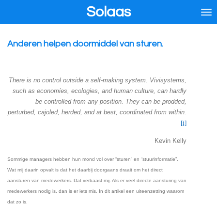
Solaas
Ga
direct
naar
de
Anderen helpen doormiddel van sturen.
hoofdinhoud
There is no control outside a self-making system. Vivisystems,
such as economies, ecologies, and human culture, can hardly
be controlled from any position. They can be prodded,
perturbed, cajoled, herded, and at best, coordinated from within.
[i]
Kevin Kelly
Sommige managers hebben hun mond vol over “sturen” en “stuurinformatie”.
Wat mij daarin opvalt is dat het daarbij doorgaans draait om het direct
aansturen van medewerkers. Dat verbaast mij. Als er veel directe aansturing van
medewerkers nodig is, dan is er iets mis. In dit artikel een uiteenzetting waarom
dat zo is.