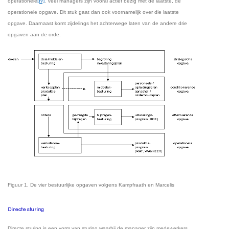
operationele
[iv]
. Veel managers zijn vooral actief bezig met de laatste, de
operationele opgave. Dit stuk gaat dan ook voornamelijk over die laatste
opgave. Daarnaast komt zijdelings het achterwege laten van de andere drie
opgaven aan de orde.
Figuur
1
, De vier bestuurlijke opgaven volgens Kampfraath en Marcelis
Directe sturing
Directe sturing is een vorm van sturing waarbij de manager zijn medewerkers