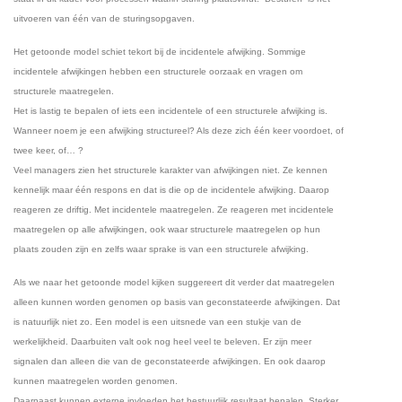
uitvoeren van één van de sturingsopgaven.
Het getoonde model schiet tekort bij de incidentele afwijking. Sommige
incidentele afwijkingen hebben een structurele oorzaak en vragen om
structurele maatregelen.
Het is lastig te bepalen of iets een incidentele of een structurele afwijking is.
Wanneer noem je een afwijking structureel? Als deze zich één keer voordoet, of
twee keer, of… ?
Veel managers zien het structurele karakter van afwijkingen niet. Ze kennen
kennelijk maar één respons en dat is die op de incidentele afwijking. Daarop
reageren ze driftig. Met incidentele maatregelen. Ze reageren met incidentele
maatregelen op alle afwijkingen, ook waar structurele maatregelen op hun
plaats zouden zijn en zelfs waar sprake is van een structurele afwijking.
Als we naar het getoonde model kijken suggereert dit verder dat maatregelen
alleen kunnen worden genomen op basis van geconstateerde afwijkingen. Dat
is natuurlijk niet zo. Een model is een uitsnede van een stukje van de
werkelijkheid. Daarbuiten valt ook nog heel veel te beleven. Er zijn meer
signalen dan alleen die van de geconstateerde afwijkingen. En ook daarop
kunnen maatregelen worden genomen.
Daarnaast kunnen externe invloeden het bestuurlijk resultaat bepalen. Sterker