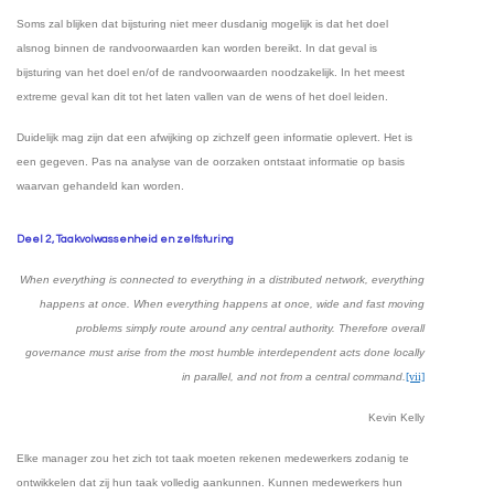
Soms zal blijken dat bijsturing niet meer dusdanig mogelijk is dat het doel
alsnog binnen de randvoorwaarden kan worden bereikt. In dat geval is
bijsturing van het doel en/of de randvoorwaarden noodzakelijk. In het meest
extreme geval kan dit tot het laten vallen van de wens of het doel leiden.
Duidelijk mag zijn dat een afwijking op zichzelf geen informatie oplevert. Het is
een gegeven. Pas na analyse van de oorzaken ontstaat informatie op basis
waarvan gehandeld kan worden.
Deel 2, Taakvolwassenheid en zelfsturing
When everything is connected to everything in a distributed network, everything
happens at once. When everything happens at once, wide and fast moving
problems simply route around any central authority. Therefore overall
governance must arise from the most humble interdependent acts done locally
in parallel, and not from a central command.
[vii]
Kevin Kelly
Elke manager zou het zich tot taak moeten rekenen medewerkers zodanig te
ontwikkelen dat zij hun taak volledig aankunnen. Kunnen medewerkers hun