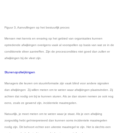
Figuur
3
, Aanvullingen op het bestuurlijk proces
Mensen met kennis en ervaring op het gebied van organisaties kunnen
optredende afwijkingen overigens vaak al voorspellen op basis van wat ze in de
conditionele sfeer aantreffen. Zijn de procescondities niet goed dan zullen er
afwijkingen bij de vleet zijn.
Sturen op afwijkingen
Managers die leuren om stuurinformatie zijn vaak blind voor andere signalen
dan afwijkingen
Zij willen meten om te weten waar afwijkingen plaatsvinden. Zij
achten dat nodig om bij te kunnen sturen. Als ze dan sturen nemen ze ook nog
eens, zoals ze gewend zijn, incidentele maatregelen.
Natuurlijk, je moet meten om te weten waar je staat. Als je een afwijking
zorgvuldig hebt geïnterpreteerd dan kunnen soms incidentele maatregelen
nodig zijn. Dit behoort echter een uiterste maatregel te zijn. Het is slechts een