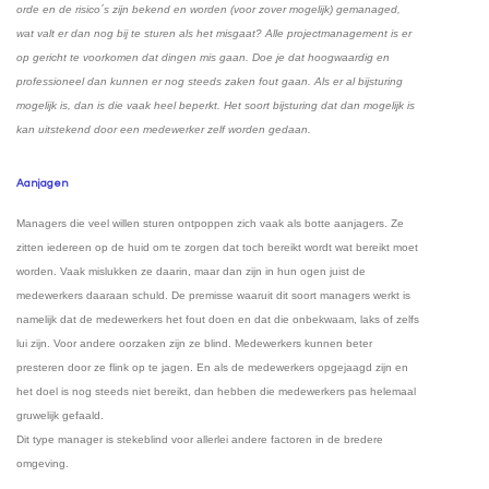
orde en de risico´s zijn bekend en worden (voor zover mogelijk) gemanaged,
wat valt er dan nog bij te sturen als het misgaat? Alle projectmanagement is er
op gericht te voorkomen dat dingen mis gaan. Doe je dat hoogwaardig en
professioneel dan kunnen er nog steeds zaken fout gaan. Als er al bijsturing
mogelijk is, dan is die vaak heel beperkt. Het soort bijsturing dat dan mogelijk is
kan uitstekend door een medewerker zelf worden gedaan.
Aanjagen
Managers die veel willen sturen ontpoppen zich vaak als botte aanjagers. Ze
zitten iedereen op de huid om te zorgen dat toch bereikt wordt wat bereikt moet
worden. Vaak mislukken ze daarin, maar dan zijn in hun ogen juist de
medewerkers daaraan schuld. De premisse waaruit dit soort managers werkt is
namelijk dat de medewerkers het fout doen en dat die onbekwaam, laks of zelfs
lui zijn. Voor andere oorzaken zijn ze blind. Medewerkers kunnen beter
presteren door ze flink op te jagen. En als de medewerkers opgejaagd zijn en
het doel is nog steeds niet bereikt, dan hebben die medewerkers pas helemaal
gruwelijk gefaald.
Dit type manager is stekeblind voor allerlei andere factoren in de bredere
omgeving.