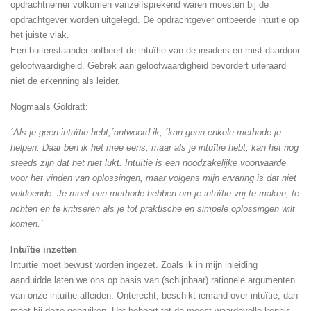
opdrachtnemer volkomen vanzelfsprekend waren moesten bij de
opdrachtgever worden uitgelegd. De opdrachtgever ontbeerde intuïtie op
het juiste vlak.
Een buitenstaander ontbeert de intuïtie van de insiders en mist daardoor
geloofwaardigheid. Gebrek aan geloofwaardigheid bevordert uiteraard
niet de erkenning als leider.
Nogmaals Goldratt:
´Als je geen intuïtie hebt,´antwoord ik, ´kan geen enkele methode je
helpen. Daar ben ik het mee eens, maar als je intuïtie hebt, kan het nog
steeds zijn dat het niet lukt. Intuïtie is een noodzakelijke voorwaarde
voor het vinden van oplossingen, maar volgens mijn ervaring is dat niet
voldoende. Je moet een methode hebben om je intuïtie vrij te maken, te
richten en te kritiseren als je tot praktische en simpele oplossingen wilt
komen.´
Intuïtie inzetten
Intuïtie moet bewust worden ingezet. Zoals ik in mijn inleiding
aanduidde laten we ons op basis van (schijnbaar) rationele argumenten
van onze intuïtie afleiden. Onterecht, beschikt iemand over intuïtie, dan
moet hij deze gebruiken. Het behoort tot de meest waardevolle kennis