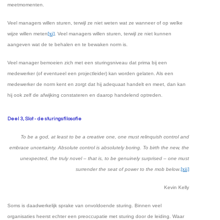
meetmomenten.
Veel managers willen sturen, terwijl ze niet weten wat ze wanneer of op welke
wijze willen meten
[xi]
. Veel managers willen sturen, terwijl ze niet kunnen
aangeven wat de te behalen en te bewaken norm is.
Veel manager bemoeien zich met een sturingsniveau dat prima bij een
medewerker (of eventueel een projectleider) kan worden gelaten. Als een
medewerker de norm kent en zorgt dat hij adequaat handelt en meet, dan kan
hij ook zelf de afwijking constateren en daarop handelend optreden.
Deel 3, Slot - de sturingsfilosofie
To be a god, at least to be a creative one, one must relinquish control and
embrace uncertainty. Absolute control is absolutely boring. To birth the new, the
unexpected, the truly novel – that is, to be genuinely surprised – one must
surrender the seat of power to the mob below
.
[xii]
Kevin Kelly
Soms is daadwerkelijk sprake van onvoldoende sturing. Binnen veel
organisaties heerst echter een preoccupatie met sturing door de leiding. Waar