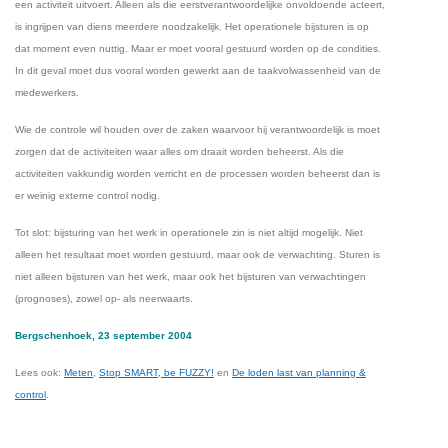
een activiteit uitvoert. Alleen als die eerstverantwoordelijke onvoldoende acteert,
is ingrijpen van diens meerdere noodzakelijk. Het operationele bijsturen is op
dat moment even nuttig. Maar er moet vooral gestuurd worden op de condities.
In dit geval moet dus vooral worden gewerkt aan de taakvolwassenheid van de
medewerkers.
Wie de controle wil houden over de zaken waarvoor hij verantwoordelijk is moet
zorgen dat de activiteiten waar alles om draait worden beheerst. Als die
activiteiten vakkundig worden verricht en de processen worden beheerst dan is
er weinig externe control nodig.
Tot slot: bijsturing van het werk in operationele zin is niet altijd mogelijk. Niet
alleen het resultaat moet worden gestuurd, maar ook de verwachting. Sturen is
niet alleen bijsturen van het werk, maar ook het bijsturen van verwachtingen
(prognoses), zowel op- als neerwaarts.
Bergschenhoek, 23 september 2004
Lees ook:
Meten
,
Stop SMART, be FUZZY!
en
De loden last van planning &
control
.