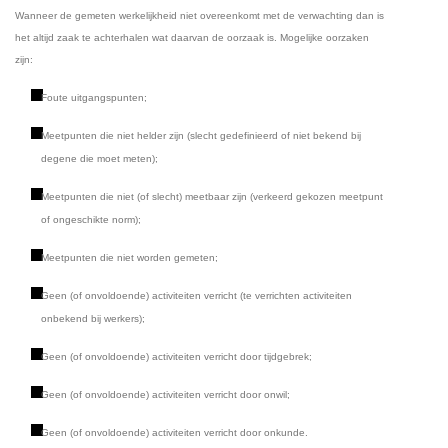
Wanneer de gemeten werkelijkheid niet overeenkomt met de verwachting dan is
het altijd zaak te achterhalen wat daarvan de oorzaak is. Mogelijke oorzaken
zijn:
Foute uitgangspunten;
Meetpunten die niet helder zijn (slecht gedefinieerd of niet bekend bij
degene die moet meten);
Meetpunten die niet (of slecht) meetbaar zijn (verkeerd gekozen meetpunt
of ongeschikte norm);
Meetpunten die niet worden gemeten;
Geen (of onvoldoende) activiteiten verricht (te verrichten activiteiten
onbekend bij werkers);
Geen (of onvoldoende) activiteiten verricht door tijdgebrek;
Geen (of onvoldoende) activiteiten verricht door onwil;
Geen (of onvoldoende) activiteiten verricht door onkunde.