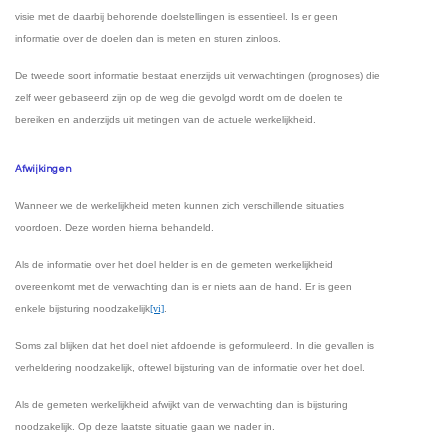
visie met de daarbij behorende doelstellingen is essentieel. Is er geen
informatie over de doelen dan is meten en sturen zinloos.
De tweede soort informatie bestaat enerzijds uit verwachtingen (prognoses) die
zelf weer gebaseerd zijn op de weg die gevolgd wordt om de doelen te
bereiken en anderzijds uit metingen van de actuele werkelijkheid.
Afwijkingen
Wanneer we de werkelijkheid meten kunnen zich verschillende situaties
voordoen. Deze worden hierna behandeld.
Als de informatie over het doel helder is en de gemeten werkelijkheid
overeenkomt met de verwachting dan is er niets aan de hand. Er is geen
enkele bijsturing noodzakelijk
[vi]
.
Soms zal blijken dat het doel niet afdoende is geformuleerd. In die gevallen is
verheldering noodzakelijk, oftewel bijsturing van de informatie over het doel.
Als de gemeten werkelijkheid afwijkt van de verwachting dan is bijsturing
noodzakelijk. Op deze laatste situatie gaan we nader in.