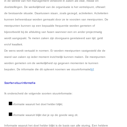
in de wereld van het management verwoord in zaken als visie, missie en
doelstellingen. De werkelijkheid van de organisatie is het vertrekpunt, oftewel:
de bestaande situatie. Daartussen staan, zoals gezegd, activiteiten. Activiteiten
kunnen beheersbaar worden gemaakt door ze te voorzien van meetpunten. De
meetpunten kunnen op een bepaalde frequentie worden gemeten of
bijvoorbeeld bij de afsluiting van fasen wanneer een en ander projectmatig
wordt aangepakt. Te meten zaken zijn doorgaans gerelateerd aan tijd, geld
en/of kwaliteit.
De wens wordt vertaald in normen. Er worden meetpunten vastgesteld die de
stand van zaken op ieder moment inzichtelijk kunnen maken. De meetpunten
worden gemeten om de werkelijkheid op gegeven momenten te kunnen
bepalen. De informatie die dit oplevert noemen we stuurinformatie
[v]
.
Soorten stuurinformatie
Ik onderscheid de volgende soorten stuurinformatie:
Informatie waaruit het doel helder blijkt;
Informatie waaruit blijkt dat je op de goede weg zit.
Informatie waaruit het doel helder blijkt is de basis van alle sturing. Een heldere