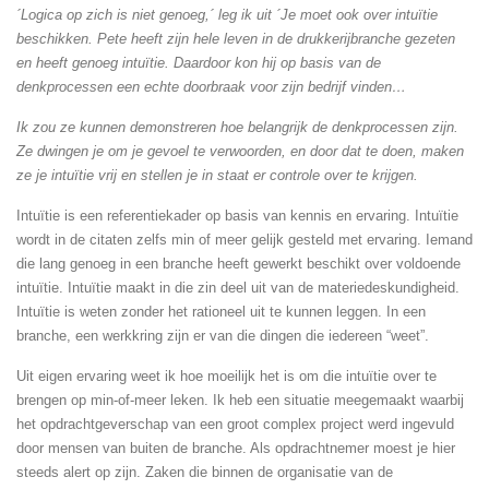
´Logica op zich is niet genoeg,´ leg ik uit ´Je moet ook over intuïtie
beschikken. Pete heeft zijn hele leven in de drukkerijbranche gezeten
en heeft genoeg intuïtie. Daardoor kon hij op basis van de
denkprocessen een echte doorbraak voor zijn bedrijf vinden…
Ik zou ze kunnen demonstreren hoe belangrijk de denkprocessen zijn.
Ze dwingen je om je gevoel te verwoorden, en door dat te doen, maken
ze je intuïtie vrij en stellen je in staat er controle over te krijgen.
Intuïtie is een referentiekader op basis van kennis en ervaring. Intuïtie
wordt in de citaten zelfs min of meer gelijk gesteld met ervaring. Iemand
die lang genoeg in een branche heeft gewerkt beschikt over voldoende
intuïtie. Intuïtie maakt in die zin deel uit van de materiedeskundigheid.
Intuïtie is weten zonder het rationeel uit te kunnen leggen. In een
branche, een werkkring zijn er van die dingen die iedereen “weet”.
Uit eigen ervaring weet ik hoe moeilijk het is om die intuïtie over te
brengen op min-of-meer leken. Ik heb een situatie meegemaakt waarbij
het opdrachtgeverschap van een groot complex project werd ingevuld
door mensen van buiten de branche. Als opdrachtnemer moest je hier
steeds alert op zijn. Zaken die binnen de organisatie van de