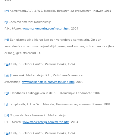
[iv]
Kampfraath, A.A. & W.J. Marcelis,
Besturen en organiseren
, Kluwer, 1981
[v]
Lees over meten: Markensteijn,
P.H.,
Meten
,
www.markensteijn.com/meten.htm
, 2004
[vi]
Een uitzondering hierop kan een veranderde context zijn. Op een
veranderde context moet vrijwel altijd gereageerd worden, ook al zien de cijfers
er (nog) geruststellend uit.
[vii]
Kelly, K.,
Out of Control,
Perseus Books, 1994
[viii]
Lees ook: Markensteijn, P.H.,
Zelfsturende teams en
leiderschap
,
www.markensteijn.com/zelfsturing.htm
, 2002
[ix]
´Handboek Leidinggeven in de KL´, Koninklijke Landmacht, 2002
[x]
Kampfraath, A.A. & W.J. Marcelis,
Besturen en organiseren
, Kluwer, 1981
[xi]
Nogmaals, lees hierover in: Markensteijn,
P.H.,
Meten
,
www.markensteijn.com/meten.htm
, 2004
[xii]
Kelly, K.,
Out of Control,
Perseus Books, 1994