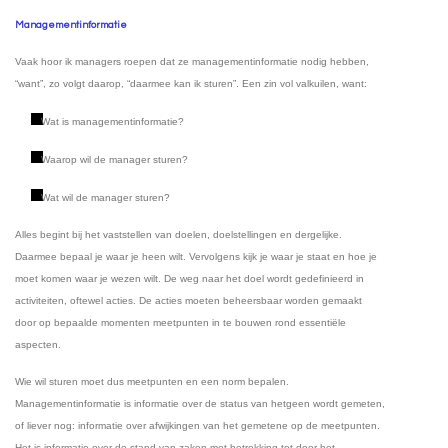
Managementinformatie
Vaak hoor ik managers roepen dat ze managementinformatie nodig hebben,
“want”, zo volgt daarop, “daarmee kan ik sturen”. Een zin vol valkuilen, want:
Wat is managementinformatie?
Waarop wil de manager sturen?
Wat wil de manager sturen?
Alles begint bij het vaststellen van doelen, doelstellingen en dergelijke.
Daarmee bepaal je waar je heen wilt. Vervolgens kijk je waar je staat en hoe je
moet komen waar je wezen wilt. De weg naar het doel wordt gedefinieerd in
activiteiten, oftewel acties. De acties moeten beheersbaar worden gemaakt
door op bepaalde momenten meetpunten in te bouwen rond essentiële
aspecten.
Wie wil sturen moet dus meetpunten en een norm bepalen.
Managementinformatie is informatie over de status van hetgeen wordt gemeten,
of liever nog: informatie over afwijkingen van het gemetene op de meetpunten.
Het is informatie over de stand van zaken met betrekking tot door het