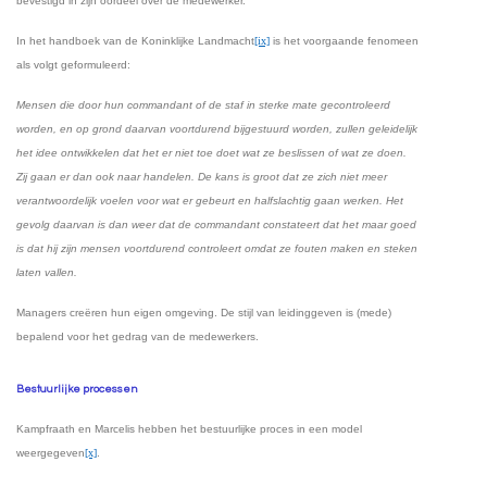
bevestigd in zijn oordeel over de medewerker.
In het handboek van de Koninklijke Landmacht
[ix]
is het voorgaande fenomeen
als volgt geformuleerd:
Mensen die door hun commandant of de staf in sterke mate gecontroleerd
worden, en op grond daarvan voortdurend bijgestuurd worden, zullen geleidelijk
het idee ontwikkelen dat het er niet toe doet wat ze beslissen of wat ze doen.
Zij gaan er dan ook naar handelen. De kans is groot dat ze zich niet meer
verantwoordelijk voelen voor wat er gebeurt en halfslachtig gaan werken. Het
gevolg daarvan is dan weer dat de commandant constateert dat het maar goed
is dat hij zijn mensen voortdurend controleert omdat ze fouten maken en steken
laten vallen.
Managers creëren hun eigen omgeving. De stijl van leidinggeven is (mede)
bepalend voor het gedrag van de medewerkers.
Bestuurlijke processen
Kampfraath en Marcelis hebben het bestuurlijke proces in een model
weergegeven
[x]
.