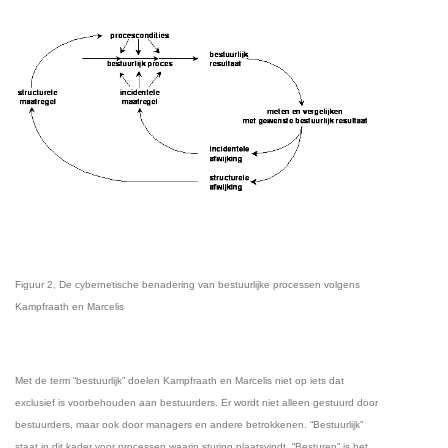
Figuur
2
, De cybernetische benadering van bestuurlijke processen volgens
Kampfraath en Marcelis
Met de term “bestuurlijk” doelen Kampfraath en Marcelis niet op iets dat
exclusief is voorbehouden aan bestuurders. Er wordt niet alleen gestuurd door
bestuurders, maar ook door managers en andere betrokkenen. “Bestuurlijk”
staat in dit kader voor processen waarin sturing plaatsvindt. “Besturen” is het