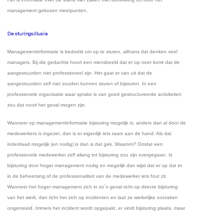
management gekozen meetpunten.
De sturingsillusie
Managementinformatie is bedoeld om op te sturen, althans dat denken veel
managers. Bij die gedachte hoort een mensbeeld dat er op neer komt dat de
aangestuurden niet professioneel zijn. Het gaat er van uit dat de
aangestuurden zelf niet zouden kunnen sturen of bijsturen. In een
professionele organisatie waar sprake is van goed gestructureerde activiteiten
zou dat nooit het geval mogen zijn.
Wanneer op managementinformatie bijsturing mogelijk is, anders dan al door de
medewerkers is ingezet, dan is er eigenlijk iets raars aan de hand. Als dat
inderdaad mogelijk (en nodig) is dan is dat gek. Waarom? Omdat een
professionele medewerker zelf allang tot bijsturing zou zijn overgegaan. Is
bijsturing door hoger management nodig en mogelijk dan wijst dat er op dat er
in de beheersing of de professionaliteit van de medewerker iets fout zit.
Wanneer het hoger management zich in zo´n geval richt op directe bijsturing
van het werk, dan richt het zich op incidenten en laat ze werkelijke oorzaken
ongemoeid. Immers het incident wordt opgepakt, er vindt bijsturing plaats, maar