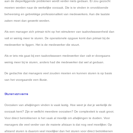
aan de dieperliggende problemen wordt verder niets gedaan. Er zou gezocht
moeten worden naar de werkelijke oorzaak. Die is te vinden in onvoldoende
beheersing en gebrekkige professionaliteit van medewerkers. Aan die laatste
zaken moet dan gewerkt worden.
Als een manager zich primair richt op het stimuleren van taakvolwassenheid dan
valt er weinig meer te sturen. De operationele opgave komt dan primair bij de
medewerker te liggen. Het is de medewerker die stuurt.
Als er iets mis gaat bij een taakvolwassen medewerker dan valt er doorgaans
weinig meer bij te sturen, anders had die medewerker dat wel al gedaan.
De gedachte dat managers veel zouden moeten en kunnen sturen is op basis
van het voorgaande een illusie.
Sturen van verre
Oorzaken van afwijkingen vinden is vaak lastig. Hoe weet je dat je werkelijk de
oorzaak kent? Zijn er wellicht meerdere oorzaken? De complexiteit is vaak groot.
Voor direct betrokkenen is het vaak al moeilijk om afwijkingen te duiden. Voor
managers die veel verder van de materie afstaan is dat nog veel moeilijker. Op
afstand sturen is daarom veel moeilijker dan het sturen voor direct betrokkenen