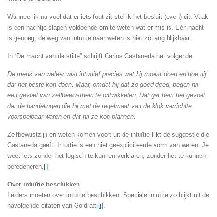
Wanneer ik nu voel dat er iets fout zit stel ik het besluit (even) uit. Vaak
is een nachtje slapen voldoende om te weten wat er mis is. Eén nacht
is genoeg, de weg van intuïtie naar weten is niet zo lang blijkbaar.
In “De macht van de stilte” schrijft Carlos Castaneda het volgende:
De mens van weleer wist intuïtief precies wat hij moest doen en hoe hij
dat het beste kon doen. Maar, omdat hij dat zo goed deed, begon hij
een gevoel van zelfbewustheid te ontwikkelen. Dat gaf hem het gevoel
dat de handelingen die hij met de regelmaat van de klok verrichtte
voorspelbaar waren en dat hij ze kon plannen.
Zelfbewustzijn en weten komen voort uit de intuïtie lijkt de suggestie die
Castaneda geeft. Intuïtie is een niet geëxpliciteerde vorm van weten. Je
weet iets zonder het logisch te kunnen verklaren, zonder het te kunnen
beredeneren.
[i]
Over intuïtie beschikken
Leiders moeten over intuïtie beschikken. Speciale intuïtie zo blijkt uit de
navolgende citaten van Goldratt
[ii]
.