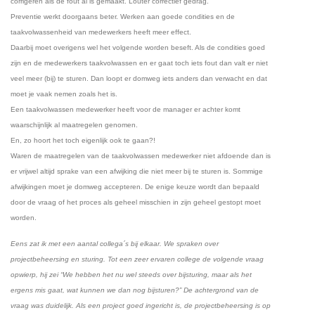
corrigeren als de fout al is gemaakt. Louter correctief gedrag.
Preventie werkt doorgaans beter. Werken aan goede condities en de
taakvolwassenheid van medewerkers heeft meer effect.
Daarbij moet overigens wel het volgende worden beseft. Als de condities goed
zijn en de medewerkers taakvolwassen en er gaat toch iets fout dan valt er niet
veel meer (bij) te sturen. Dan loopt er domweg iets anders dan verwacht en dat
moet je vaak nemen zoals het is.
Een taakvolwassen medewerker heeft voor de manager er achter komt
waarschijnlijk al maatregelen genomen.
En, zo hoort het toch eigenlijk ook te gaan?!
Waren de maatregelen van de taakvolwassen medewerker niet afdoende dan is
er vrijwel altijd sprake van een afwijking die niet meer bij te sturen is. Sommige
afwijkingen moet je domweg accepteren. De enige keuze wordt dan bepaald
door de vraag of het proces als geheel misschien in zijn geheel gestopt moet
worden.
Eens zat ik met een aantal collega´s bij elkaar. We spraken over
projectbeheersing en sturing. Tot een zeer ervaren college de volgende vraag
opwierp, hij zei “We hebben het nu wel steeds over bijsturing, maar als het
ergens mis gaat, wat kunnen we dan nog bijsturen?” De achtergrond van de
vraag was duidelijk. Als een project goed ingericht is, de projectbeheersing is op