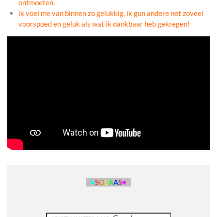
ontmoeten.
ik voel me van binnen zo gelukkig, ik gun andere net zoveel
voorspoed en geluk als wat ik dankbaar heb gekregen!
♥
S
O
L
A
A
S
♥