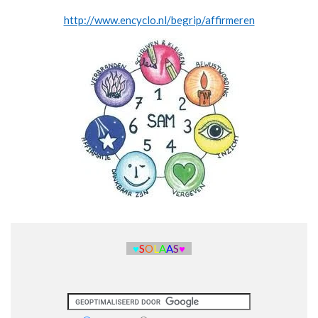
http://www.encyclo.nl/begrip/affirmeren
♥
S
O
L
A
A
S
♥