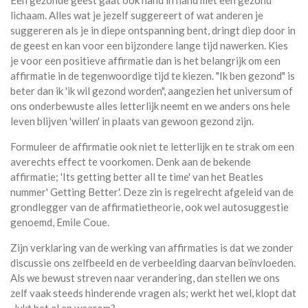
Een gezonde geest gaat ook hand in hand met een gezond
lichaam. Alles wat je jezelf suggereert of wat anderen je
suggereren als je in diepe ontspanning bent, dringt diep door in
de geest en kan voor een bijzondere lange tijd nawerken. Kies
je voor een positieve affirmatie dan is het belangrijk om een
affirmatie in de tegenwoordige tijd te kiezen. "Ik ben gezond" is
beter dan ik 'ik wil gezond worden", aangezien het universum of
ons onderbewuste alles letterlijk neemt en we anders ons hele
leven blijven 'willen' in plaats van gewoon gezond zijn.
Formuleer de affirmatie ook niet te letterlijk en te strak om een
averechts effect te voorkomen. Denk aan de bekende
affirmatie; 'Its getting better all te time' van het Beatles
nummer' Getting Better'. Deze zin is regelrecht afgeleid van de
grondlegger van de affirmatietheorie, ook wel autosuggestie
genoemd, Emile Coue.
Zijn verklaring van de werking van affirmaties is dat we zonder
discussie ons zelfbeeld en de verbeelding daarvan beïnvloeden.
Als we bewust streven naar verandering, dan stellen we ons
zelf vaak steeds hinderende vragen als; werkt het wel, klopt dat