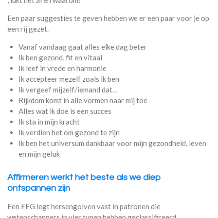
, lukt het al en waarom?
Een paar suggesties te geven hebben we er een paar voor je op
een rij gezet.
Vanaf vandaag gaat alles elke dag beter
Ik ben gezond, fit en vitaal
Ik leef in vrede en harmonie
Ik accepteer mezelf zoals ik ben
Ik vergeef mijzelf/iemand dat…
Rijkdom komt in alle vormen naar mij toe
Alles wat ik doe is een succes
Ik sta in mijn kracht
Ik verdien het om gezond te zijn
Ik ben het universum dankbaar voor mijn gezondheid, leven
en mijn geluk
Affirmeren werkt het beste als we diep
ontspannen zijn
Een EEG legt hersengolven vast in patronen die
wetenschappers in vier typen hebben geclassificeerd.