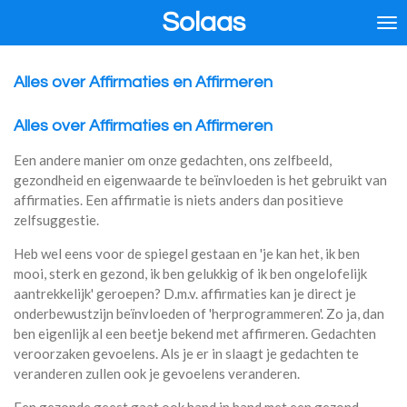
Solaas
Ga
direct
naar
de
Alles over Affirmaties en Affirmeren
hoofdinhoud
Alles over Affirmaties en Affirmeren
Een andere manier om onze gedachten, ons zelfbeeld,
gezondheid en eigenwaarde te beïnvloeden is het gebruikt van
affirmaties. Een affirmatie is niets anders dan positieve
zelfsuggestie.
Heb wel eens voor de spiegel gestaan en 'je kan het, ik ben
mooi, sterk en gezond, ik ben gelukkig of ik ben ongelofelijk
aantrekkelijk' geroepen? D.m.v. affirmaties kan je direct je
onderbewustzijn beïnvloeden of 'herprogrammeren'. Zo ja, dan
ben eigenlijk al een beetje bekend met affirmeren. Gedachten
veroorzaken gevoelens. Als je er in slaagt je gedachten te
veranderen zullen ook je gevoelens veranderen.