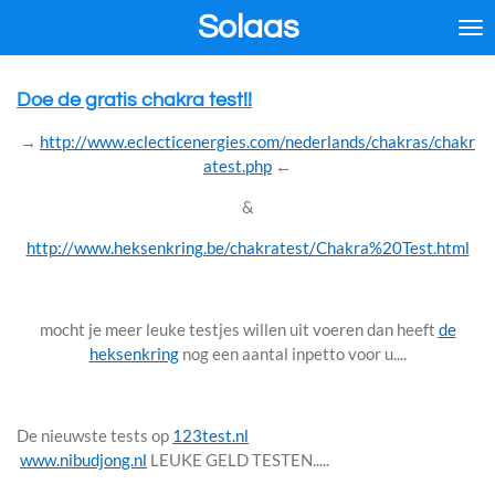
Solaas
Ga
direct
naar
de
Doe de gratis chakra test!!
hoofdinhoud
→
http://www.eclecticenergies.com/nederlands/chakras/chakr
atest.php
←
&
http://www.heksenkring.be/chakratest/Chakra%20Test.html
mocht je meer leuke testjes willen uit voeren dan heeft
de
heksenkring
nog een aantal inpetto voor u....
De nieuwste tests op
123test.nl
www.nibudjong.nl
LEUKE GELD TESTEN.....