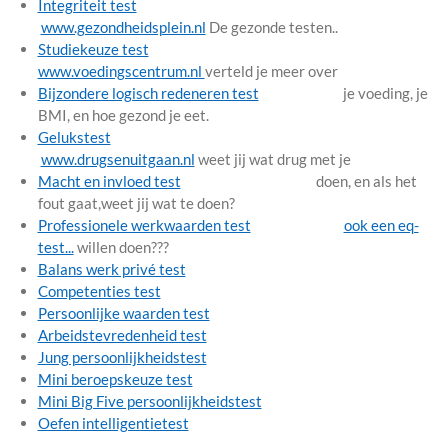
Integriteit test
www.gezondheidsplein.nl
De gezonde testen..
Studiekeuze test
www.voedingscentrum.nl
verteld je meer over
Bijzondere logisch redeneren test
je voeding, je
BMI, en hoe gezond je eet.
Gelukstest
www.drugsenuitgaan.nl
weet jij wat drug met je
Macht en invloed test
doen, en als het
fout gaat,weet jij wat te doen?
Professionele werkwaarden test
ook een eq-
test...
willen doen???
Balans werk privé test
Competenties test
Persoonlijke waarden test
Arbeidstevredenheid test
Jung persoonlijkheidstest
Mini beroepskeuze test
Mini Big Five persoonlijkheidstest
Oefen intelligentietest