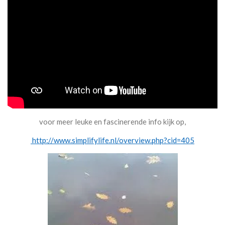
voor meer leuke en fascinerende info kijk op,
http://www.simplifylife.nl/overview.php?cid=405