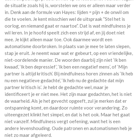
de situatie zoals hij is, worstelen we ons er alleen maar verder
in. Denk aan de formule van Hayes: lijden = pijn + de onwil om
die te voelen. Je kent misschien wel de uitspraak “Stel het is
oorlog, en niemand gaat er naartoe”. Dat is wat mindfulness je
wil leren. In je hoofd speelt zich een strijd af, en jij doet niet
mee. Je kijkt alleen maar toe. Ook daarmee wordt een
automatisme doorbroken. In plaats van je mee te laten slepen,
stap je eruit. Je neemt waar wat er gebeurt, op een vriendelijke,
niet-oordelende manier. De woorden daarbij zijn niet ‘Ik ben
kwaad’, ‘Ik ben depressief’, ‘Ik ben een negatief mens’, of ‘Mijn
partner is altijd kritisch’. Bij mindfulness horen zinnen als ‘Ik heb
nu een negatieve gedachte’, ‘Ik heb nu de gedachte dat mijn
partner kritisch is’. Je hebt de gedachte wel, maar je
identificeert je er niet mee. Het zijn maar gedachten, het is niet
de waarheid. Als je het gevecht opgeeft, zul je merken dat er
ontspanning komt, en daardoor ruimte voor verandering. Zo
uiteengezet klinkt het simpel, en dat is het ook. Maar het gaat
niet vanzelf. Mindfulness vergt oefening, want het is een
andere levenshouding. Oude patronen en automatismen heb je
niet zo maar afgeleerd.