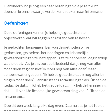
Hieronder vind je nog een paar oefeningen die je zelf kunt
doen, en bronnen waar je verder kunt zoeken naar informatie.
Oefeningen
Deze oefeningen kunnen je helpen je gedachten te
objectiveren, dat wil zeggen er afstand van te nemen.
Je gedachten benoemen Een van de methoden om je
gedachten, gevoelens, herinneringen en lichamelijke
gewaarwordingen te ‘betrappen’ is ze te benoemen. Zeg hardop
wat je doet. Als je bijvoorbeeld bedenkt dat je nog van alles
moet doen zeg dan niet ‘Ik moet nog van alles doen’, maar
benoem wat er gebeurt: ‘Ik heb de gedachte dat ik nog allerlei
dingen moet doen.’ Gebruik steeds formuleringen als ‘Ik heb de
gedachte dat…’ ‘Ik heb het gevoel dat…’ ‘Ik heb de herinnering
dat…’ ‘Ik voel de lichamelijke gewaarwording van…’ ‘Ik heb de
neiging om…’
Doe dit een week lang elke dag even. Daarna pas je het toe op
momenten dat je merkt dat je verstrikt raakt in je gedachten￼