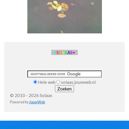
♥
S
O
L
A
A
S
♥
Hele web
solaas.jouwweb.nl
© 2010 - 2026 Solaas
Powered by
JouwWeb