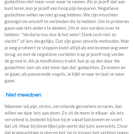
gedachten niet meer voor waar te nemen. Als je jezelf dat aan
kunt leren, kun je jezelf een hoop pijn besparen. Negatieve
gedachten willen we niet graag hebben. We zijn misschien
geneigd om onszelf te verbieden die te hebben. Om te proberen
gauw aan iets anders te denken. Om er een oordeel over te
hebben: “Verdorie nou doe ik het wéér! Denk toch niet zo
slecht!” of iets dergelijks. Dat zijn geen zinvolle methoden. Wat
je weg probeert te stoppen komt altijd als een boemerang weer
terug, en met de negatieve oordelen trap je jezelf nog verder
de grond in. Als je mindfulness traint, kun je op den duur die
gedachten zien als niet meer dan dat: gedachten. Ze komen en
ze gaan, als passerende vogels. Je kijkt ernaar en laat ze weer
gaan.
Niet meedoen
Wanneer wij pijn, stress, vervelende gevoelens ervaren, dan
willen we daar iets aan doen. Zo zit de mens in elkaar: als iets
vervelend is, bedenkt hij hoe hij er vanaf kan komen en voert
dat uit. Maar bij (innerlijke) pijn werkt dat juist averechts. Door
dat krampachtige proberen het ‘op te lossen’, het vechten tegen