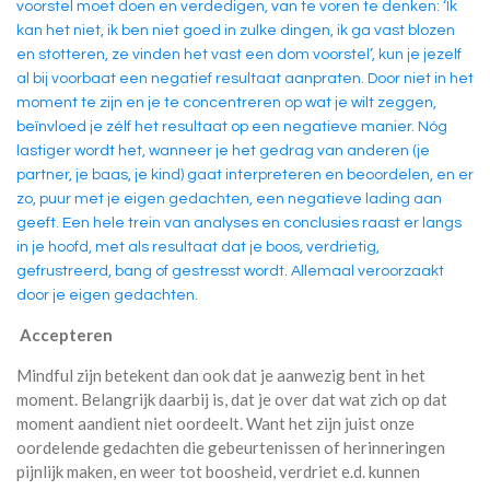
voorstel moet doen en verdedigen, van te voren te denken: ‘Ik
kan het niet, ik ben niet goed in zulke dingen, ik ga vast blozen
en stotteren, ze vinden het vast een dom voorstel’, kun je jezelf
al bij voorbaat een negatief resultaat aanpraten. Door niet in het
moment te zijn en je te concentreren op wat je wilt zeggen,
beïnvloed je zélf het resultaat op een negatieve manier. Nóg
lastiger wordt het, wanneer je het gedrag van anderen (je
partner, je baas, je kind) gaat interpreteren en beoordelen, en er
zo, puur met je eigen gedachten, een negatieve lading aan
geeft. Een hele trein van analyses en conclusies raast er langs
in je hoofd, met als resultaat dat je boos, verdrietig,
gefrustreerd, bang of gestresst wordt. Allemaal veroorzaakt
door je eigen gedachten.
Accepteren
Mindful zijn betekent dan ook dat je aanwezig bent in het
moment. Belangrijk daarbij is, dat je over dat wat zich op dat
moment aandient niet oordeelt. Want het zijn juist onze
oordelende gedachten die gebeurtenissen of herinneringen
pijnlijk maken, en weer tot boosheid, verdriet e.d. kunnen