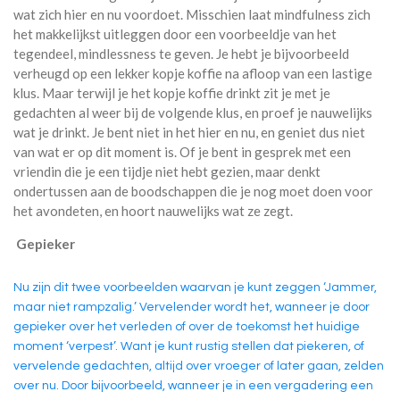
3
wat zich hier en nu voordoet. Misschien laat mindfulness zich
3
het makkelijkst uitleggen door een voorbeeldje van het
1
tegendeel, mindlessness te geven. Je hebt je bijvoorbeeld
4
verheugd op een lekker kopje koffie na afloop van een lastige
2
klus. Maar terwijl je het kopje koffie drinkt zit je met je
s
gedachten al weer bij de volgende klus, en proef je nauwelijks
t
wat je drinkt. Je bent niet in het hier en nu, en geniet dus niet
e
van wat er op dit moment is. Of je bent in gesprek met een
r
vriendin die je een tijdje niet hebt gezien, maar denkt
r
ondertussen aan de boodschappen die je nog moet doen voor
e
het avondeten, en hoort nauwelijks wat ze zegt.
n
Gepieker
Nu zijn dit twee voorbeelden waarvan je kunt zeggen ‘Jammer,
maar niet rampzalig.’ Vervelender wordt het, wanneer je door
gepieker over het verleden of over de toekomst het huidige
moment ‘verpest’. Want je kunt rustig stellen dat piekeren, of
vervelende gedachten, altijd over vroeger of later gaan, zelden
over nu. Door bijvoorbeeld, wanneer je in een vergadering een