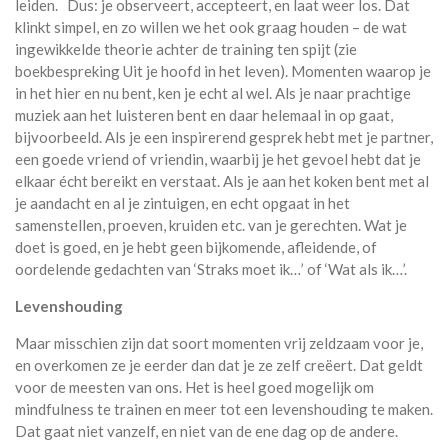
leiden. Dus: je observeert, accepteert, en laat weer los. Dat
klinkt simpel, en zo willen we het ook graag houden – de wat
ingewikkelde theorie achter de training ten spijt (zie
boekbespreking Uit je hoofd in het leven). Momenten waarop je
in het hier en nu bent, ken je echt al wel. Als je naar prachtige
muziek aan het luisteren bent en daar helemaal in op gaat,
bijvoorbeeld. Als je een inspirerend gesprek hebt met je partner,
een goede vriend of vriendin, waarbij je het gevoel hebt dat je
elkaar écht bereikt en verstaat. Als je aan het koken bent met al
je aandacht en al je zintuigen, en echt opgaat in het
samenstellen, proeven, kruiden etc. van je gerechten. Wat je
doet is goed, en je hebt geen bijkomende, afleidende, of
oordelende gedachten van ‘Straks moet ik…’ of ‘Wat als ik…’.
Levenshouding
Maar misschien zijn dat soort momenten vrij zeldzaam voor je,
en overkomen ze je eerder dan dat je ze zelf creëert. Dat geldt
voor de meesten van ons. Het is heel goed mogelijk om
mindfulness te trainen en meer tot een levenshouding te maken.
Dat gaat niet vanzelf, en niet van de ene dag op de andere.