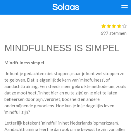
Solaas
Ga
direct
naar
de
1
2
3
4
5
S
R
s
s
s
s
s
t
hoofdinhoud
a
697 stemmen
t
t
t
t
t
e
t
e
e
e
e
e
m
r
r
r
r
r
MINDFULNESS IS SIMPEL
i
m
r
r
r
r
n
e
e
e
e
e
n
n
n
n
n
g
Mindfulness simpel
:
4
Je kunt je gedachten niet stoppen, maar je kunt wel stoppen ze
.
te geloven. Dat is eigenlijk de kern van ‘mindfulness’, of
0
aandachttraining. Een steeds meer gebruiktemethode om, zoals
8
dat zo mooi heet, ‘in het hier en nu te zijn’, en je niet te laten
3
beheersen door pijn, verdriet, boosheid en andere
2
ondermijnende gevoelens. Hoe kun je in je dagelijks leven
1
‘mindful’ zijn?
3
7
Letterlijk betekent ‘mindful’ in het Nederlands ‘opmerkzaam’.
7
Aandachttraining leert je dan ook om je bewust te zijn van alles