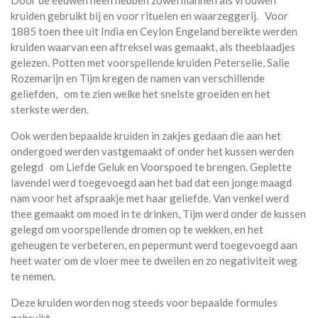
Door de eeuwen heen hebben zowel mannen als vrouwen
kruiden gebruikt bij en voor rituelen en waarzeggerij. Voor
1885 toen thee uit India en Ceylon Engeland bereikte werden
kruiden waarvan een aftreksel was gemaakt, als theeblaadjes
gelezen. Potten met voorspellende kruiden Peterselie, Salie
Rozemarijn en Tijm kregen de namen van verschillende
geliefden, om te zien welke het snelste groeiden en het
sterkste werden.
Ook werden bepaalde kruiden in zakjes gedaan die aan het
ondergoed werden vastgemaakt of onder het kussen werden
gelegd om Liefde Geluk en Voorspoed te brengen. Geplette
lavendel werd toegevoegd aan het bad dat een jonge maagd
nam voor het afspraakje met haar geliefde. Van venkel werd
thee gemaakt om moed in te drinken, Tijm werd onder de kussen
gelegd om voorspellende dromen op te wekken, en het
geheugen te verbeteren, en pepermunt werd toegevoegd aan
heet water om de vloer mee te dweilen en zo negativiteit weg
te nemen.
Deze kruiden worden nog steeds voor bepaalde formules