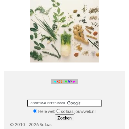
♥
S
O
L
A
A
S
♥
Hele web
solaas.jouwweb.nl
© 2010 - 2026 Solaas