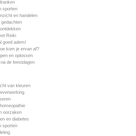
dranken
 sporten
inzicht en handelen
n gedachten
erontdekken
et Reiki
al goed adem!
hoe kom je ervan af?
ijpen en oplossen
 na de feestdagen
cht van kleuren
uwverwerking
seren
 homeopathie
un oorzaken
en en diabetes
 sporten
eling