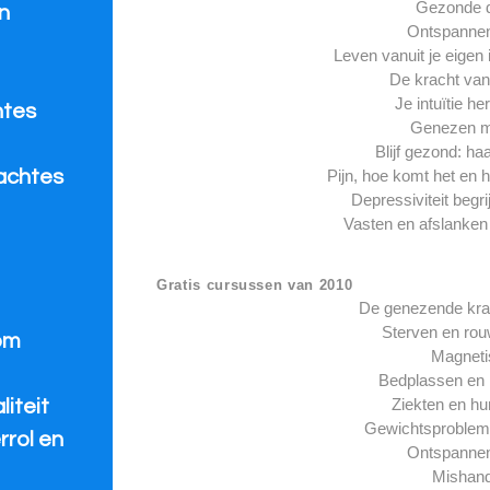
Gezonde 
n
Ontspannen
Leven vanuit je eigen 
De kracht va
Je intuïtie h
htes
Genezen m
e
Blijf gezond: ha
Pijn, hoe komt het en 
achtes
Depressiviteit begr
Vasten en afslanken
Gratis cursussen van 2010
De genezende kra
Sterven en ro
om
Magneti
Bedplassen en
Ziekten en h
iteit
Gewichtsproblem
rrol en
Ontspannen
Mishand