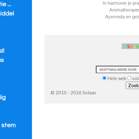
In harmonie je pra
e ...
Aromatherapie
iddel
Ayerveda en ge
♥
S
O
L
!!
us
Hele web
sol
© 2010 - 2026 Solaas
ig
e stem