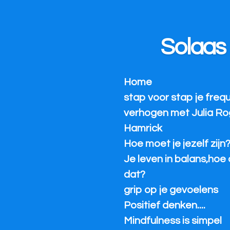
Ga
direct
naar
Solaas
de
hoofdinhoud
Home
stap voor stap je freq
verhogen met Julia Ro
Hamrick
Hoe moet je jezelf zijn
Je leven in balans,hoe 
dat?
grip op je gevoelens
Positief denken....
Mindfulness is simpel