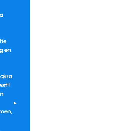
fa
tie
g en
akra
st!!
en
rmen,
.