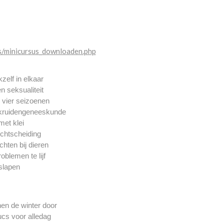
us/minicursus_downloaden.php
kzelf in elkaar
n seksualiteit
 vier seizoenen
 kruidengeneeskunde
et klei
echtscheiding
chten bij dieren
blemen te lijf
slapen
en de winter door
ucs voor alledag