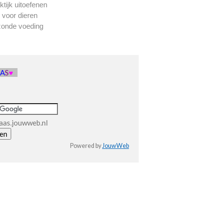
ktijk uitoefenen
 voor dieren
zonde voeding
A
A
S
♥
aas.jouwweb.nl
Powered by
JouwWeb