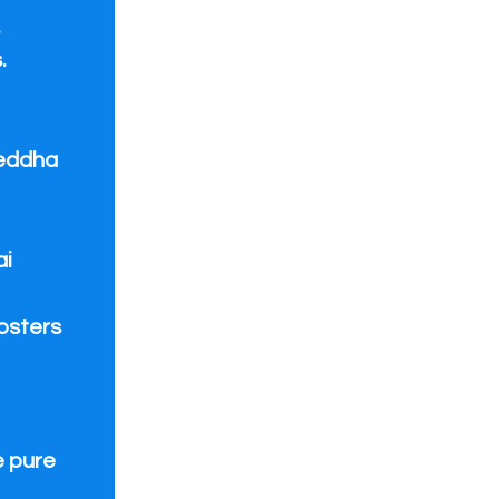
.
.
eddha
ai
oosters
e pure