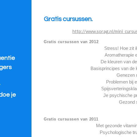
Gratis cursussen.
http://www.sorag.nl/mini_curs
Gratis cursussen van 2012
Stress! Hoe zit i
Aromatherapie e
uentie
De kleuren van de
gers
Basisprincipes van de
Genezen m
Problemen bij 
?
Spijsverteringskla
doe je
Je psychische pro
Gezond 
Gratis cursussen van 2011
Met gezonde vitamin
Psychologische tr