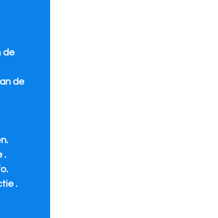
m de
aan de
n.
 .
o.
ie .