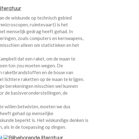
an de wiskunde op technisch gebied
enmicroscopen, ruimtevaart) is het
het menselijk gedrag heeft gehad. In
deringen, zoals computers en kernwapens,
 misschien alleen om statistieken en het
ampbell dat een raket, om de maan te
ljoen ton zou moeten wegen. De
an raketbrandstoffen en de bouw van
 lichtere raketten op de maan te krijgen.
ige berekeningen misschien wel kunnen
or de basisveronderstellingen, de
te willen betwisten, moeten we dus
 heeft gehad op menselijke
skunde beperkt is. Het wiskundige denken is
, als in de toepassing op dingen.
n)