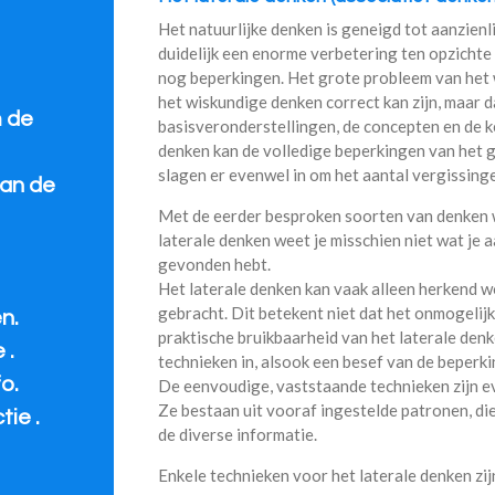
Het natuurlijke denken is geneigd tot aanzienl
duidelijk een enorme verbetering ten opzichte
nog beperkingen. Het grote probleem van het 
het wiskundige denken correct kan zijn, maar d
m de
basisveronderstellingen, de concepten en de k
denken kan de volledige beperkingen van het
slagen er evenwel in om het aantal vergissinge
aan de
Met de eerder besproken soorten van denken w
laterale denken weet je misschien niet wat je 
gevonden hebt.
Het laterale denken kan vaak alleen herkend w
gebracht. Dit betekent niet dat het onmogelij
n.
praktische bruikbaarheid van het laterale de
 .
technieken in, alsook een besef van de beper
o.
De eenvoudige, vaststaande technieken zijn e
Ze bestaan uit vooraf ingestelde patronen, d
ie .
de diverse informatie.
Enkele technieken voor het laterale denken zij