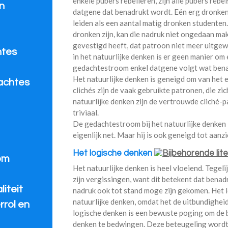
enkele pubers rebelleren, zijn alle pubers rebel
n
datgene dat benadrukt wordt. Eén erg dronken
leiden als een aantal matig dronken studenten.
dronken zijn, kan die nadruk niet ongedaan ma
gevestigd heeft, dat patroon niet meer uitgew
htes
in het natuurlijke denken is er geen manier o
e
gedachtestroom enkel datgene volgt wat bena
Het natuurlijke denken is geneigd om van het 
achtes
clichés zijn de vaak gebruikte patronen, die zi
natuurlijke denken zijn de vertrouwde cliché-
triviaal.
De gedachtestroom bij het natuurlijke denken i
eigenlijk net. Maar hij is ook geneigd tot aanzi
Het logische denken
om
Het natuurlijke denken is heel vloeiend. Tegelij
zijn vergissingen, want dit betekent dat bena
iteit
nadruk ook tot stand moge zijn gekomen. Het l
natuurlijke denken, omdat het de uitbundigheid
rrol en
logische denken is een bewuste poging om de 
denken te bedwingen. Deze beteugeling wordt 