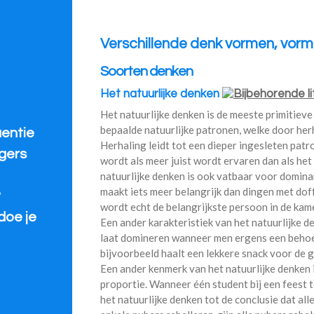
Verschillende denk vormen, vorm
Soorten denken
Het natuurlijke denken
Het natuurlijke denken is de meeste primitie
bepaalde natuurlijke patronen, welke door herh
uentie
Herhaling leidt tot een dieper ingesleten patr
gers
wordt als meer juist wordt ervaren dan als het
natuurlijke denken is ook vatbaar voor domina
maakt iets meer belangrijk dan dingen met dof
?
wordt echt de belangrijkste persoon in de kame
doe je
Een ander karakteristiek van het natuurlijke de
laat domineren wanneer men ergens een behoe
bijvoorbeeld haalt een lekkere snack voor de g
Een ander kenmerk van het natuurlijke denken 
proportie. Wanneer één student bij een feest t
het natuurlijke denken tot de conclusie dat all