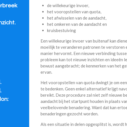
de willekeurige invoer,
orbreek
het vooropstellen van quota,
het afwisselen van de aandacht,
nzicht.
het omkeren van de aandacht en
kruisbestuiving
Een willekeurige invoer van buitenaf kan dien
moeilijk te veranderen patronen te verstoren e
manier hervormt. Een nieuwe verbinding tussen
probleem kan tot nieuwe inzichten en ideeën l
bewust aangebracht; de kenmerken van het ge
ervan.
.
Het vooropstellen van quota dwingt je om een
te bedenken. Geen enkel alternatief krijgt na
.
bereikt. Deze procedure zal niet zelf nieuwe 
lon:
aandacht bij het startpunt houden in plaats v
veelbelovende benadering. Want dat kan ertoe 
benaderingen gezocht worden.
Als een situatie in delen opgesplitst is, word