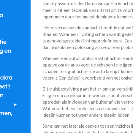
toe te passen: elk deel laten we op zijn beurt
meer is dit een techniek van uitstel om te vo
fa
ingenomen door het meest dominante kenmerk
Het omkeren van de aandacht houdt in dat we
draaien. Waar één richting scherp wordt gede
tegenovergestelde richting gedefinieerd. Een
tie
dan je denkt een oplossing zijn voor een probl
g en
Wanneer een automobilist vastzit achter een k
opgave om de auto voor de schapen te krijgen. 
schapen teruguit achter de auto brengt, kunne
akra
vooruit. Een duidelijk voorbeeld van het omke
st!!
Bij kruisbestuiving gaat het er om dat verschi
krijgen om op elkaar in te werken, zodat versc
en
optreden als invloeden van buitenaf, die vertr
Wat voor het ene brein een vertrouwd idee is,
rmen,
ideeën kunnen tot weer andere ideeën leiden.
Soms kan het laterale denken tot een inzichtel
.
leiden, die dan op zichzelf het probleem oplost