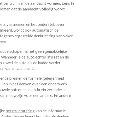
 het centrum van de aandacht vormen. Eens te
orkomen dat de aandacht volledig wordt
.
 iets vastnemen en het ondersteboven
finieerd, wordt ook automatisch de
 tegenovergestelde denkrichting kan vaker
eem.
udde schapen, is het geen gemakkelijke
Wanneer je de auto echter stil zet en de
n zowel de auto als de kudde verder
ren van de aandacht.
llende breinen de formele gelegenheid
hillen in het denken over een onderwerp
ouwde patronen in elk brein veranderen.
 kan nieuw zijn voor een andere. En andere
ijke
herstructurering
van de informatie
. Andere keren levert het laterale denken