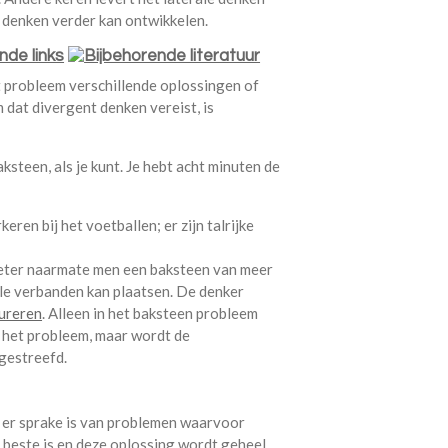
 denken verder kan ontwikkelen.
t probleem verschillende oplossingen of
dat divergent denken vereist, is
steen, als je kunt. Je hebt acht minuten de
ren bij het voetballen; er zijn talrijke
beter naarmate men een baksteen van meer
ele verbanden kan plaatsen. De denker
ureren
. Alleen in het baksteen probleem
n het probleem, maar wordt de
gestreefd.
 er sprake is van problemen waarvoor
e beste is en deze oplossing wordt geheel