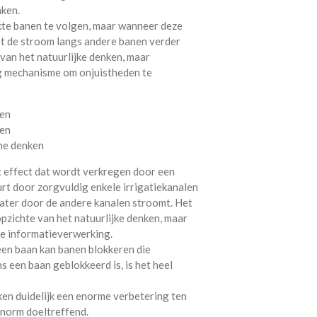
nken.
kte banen te volgen, maar wanneer deze
 de stroom langs andere banen verder
van het natuurlijke denken, maar
ig mechanisme om onjuistheden te
che denken
et effect dat wordt verkregen door een
urt door zorgvuldig enkele irrigatiekanalen
 water door de andere kanalen stroomt. Het
pzichte van het natuurlijke denken, maar
e informatieverwerking.
een baan kan banen blokkeren die
ns een baan geblokkeerd is, is het heel
en duidelijk een enorme verbetering ten
 enorm doeltreffend.