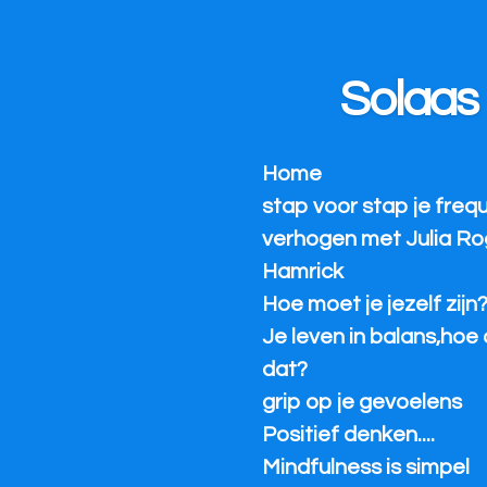
Ga
direct
naar
Solaas
de
hoofdinhoud
Home
stap voor stap je freq
verhogen met Julia Ro
Hamrick
Hoe moet je jezelf zijn
Je leven in balans,hoe 
dat?
grip op je gevoelens
Positief denken....
Mindfulness is simpel