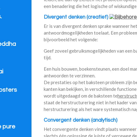
een benadering die het logische of wiskundige
.
.
Divergent denken (creatief)
Er is van divergent denken sprake wanneer he
antwoordmogelijkheden toelaat. Een probleem 
bijvoorbeeld het volgende:
eddha
Geef zoveel gebruiksmogelijkheden van een bak
tijd.
Een huis bouwen, boekensteunen, een doel marke
ai
antwoorden te verzinnen.
De prestaties op het baksteen probleem zijn 
kanten kan bekijken, in verschillende function
oosters
wordt uitgedaagd om de baksteen te
herstruct
staat de herstructurering niet in het kader va
herstructurering als het ware systematisch na
Convergent denken (analytisch)
e pure
Het convergente denken vindt plaats wanneer
slechts één oplossing de juiste of verreweg d