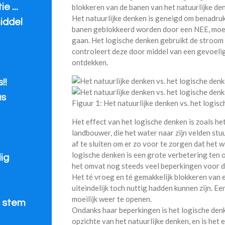
e ...
blokkeren van de banen van het natuurlijke de
Het natuurlijke denken is geneigd om benadru
iddel
banen geblokkeerd worden door een NEE, moet
gaan. Het logische denken gebruikt de stroom 
controleert deze door middel van een gevoel
ontdekken.
!!
us
Figuur 1: Het natuurlijke denken vs. het logis
Het effect van het logische denken is zoals h
landbouwer, die het water naar zijn velden stu
af te sluiten om er zo voor te zorgen dat het
logische denken is een grote verbetering ten o
ig
het omvat nog steeds veel beperkingen voor d
Het té vroeg en té gemakkelijk blokkeren van 
uiteindelijk toch nuttig hadden kunnen zijn. Ee
moeilijk weer te openen.
e stem
Ondanks haar beperkingen is het logische denk
opzichte van het natuurlijke denken, en is het