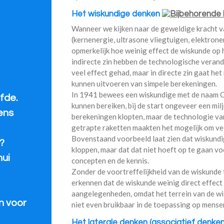
Het wiskundige denken
Wanneer we kijken naar de geweldige kracht v
(kernenergie, ultrasone vliegtuigen, elektron
opmerkelijk hoe weinig effect de wiskunde op 
indirecte zin hebben de technologische veran
veel effect gehad, maar in directe zin gaat het
kunnen uitvoeren van simpele berekeningen.
In 1941 bewees een wiskundige met de naam C
fde.
kunnen bereiken, bij de start ongeveer een mi
eens
berekeningen klopten, maar de technologie v
getrapte raketten maakten het mogelijk om veel
Bovenstaand voorbeeld laat zien dat wiskund
?
kloppen, maar dat dat niet hoeft op te gaan vo
hui
concepten en de kennis.
Zonder de voortreffelijkheid van de wiskunde 
erkennen dat de wiskunde weinig direct effect
aangelegenheden, omdat het terrein van de wi
n voor
niet even bruikbaar in de toepassing op mensen
Het laterale denken (associatief denke