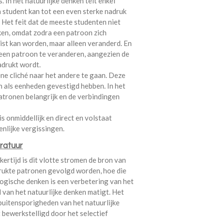
s. In het natuurlijke denken telt enkel
 student kan tot een even sterke nadruk
 Het feit dat de meeste studenten niet
ken, omdat zodra een patroon zich
ist kan worden, maar alleen veranderd. En
m een patroon te veranderen, aangezien de
drukt wordt.
ene cliché naar het andere te gaan. Deze
ch als eenheden gevestigd hebben. In het
patronen belangrijk en de verbindingen
s onmiddellijk en direct en volstaat
enlijke vergissingen.
kertijd is dit vlotte stromen de bron van
drukte patronen gevolgd worden, hoe die
ogische denken is een verbetering van het
 van het natuurlijke denken matigt. Het
buitensporigheden van het natuurlijke
bewerkstelligd door het selectief