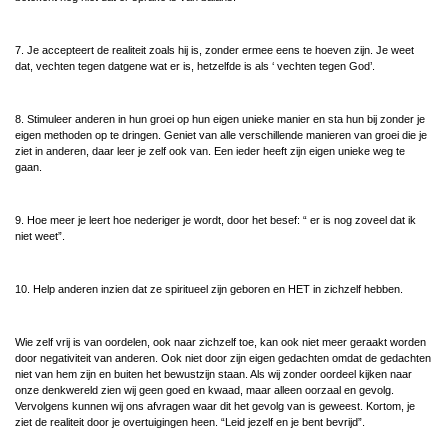
7. Je accepteert de realiteit zoals hij is, zonder ermee eens te hoeven zijn. Je weet
dat, vechten tegen datgene wat er is, hetzelfde is als ‘ vechten tegen God’.
8. Stimuleer anderen in hun groei op hun eigen unieke manier en sta hun bij zonder je
eigen methoden op te dringen. Geniet van alle verschillende manieren van groei die je
ziet in anderen, daar leer je zelf ook van. Een ieder heeft zijn eigen unieke weg te
gaan.
9. Hoe meer je leert hoe nederiger je wordt, door het besef: “ er is nog zoveel dat ik
niet weet”.
10. Help anderen inzien dat ze spiritueel zijn geboren en HET in zichzelf hebben.
Wie zelf vrij is van oordelen, ook naar zichzelf toe, kan ook niet meer geraakt worden
door negativiteit van anderen. Ook niet door zijn eigen gedachten omdat de gedachten
niet van hem zijn en buiten het bewustzijn staan. Als wij zonder oordeel kijken naar
onze denkwereld zien wij geen goed en kwaad, maar alleen oorzaal en gevolg.
Vervolgens kunnen wij ons afvragen waar dit het gevolg van is geweest. Kortom, je
ziet de realiteit door je overtuigingen heen. “Leid jezelf en je bent bevrijd”.