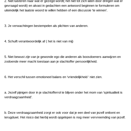
2. Niet luisteren naar wat er gezegd wordt( het niet tot zich laten door dringen wat er
gevraagd wordt) en alvast in gedachten een antwoord beginnen te formuleren om
uiteindelijk het laatste woord te willen hebben of een discussie ‘te winnen’.
3. Je verwachtingen bestempelen als plichten van anderen.
4. Schuift verantwoordelijk af ( het is niet van mij)
5. Niet bewust zijn van je gewonde ego die anderen als boosdoeners aanwijzen en
zodoende meer macht toestaan aan je slachtoffer persoonlijkheid.
6. Het verschil tussen emotioneel balans en ‘vriendelijkheid ‘ niet zien.
a. Jezelf pijnigen door in je slachtofferrol te blijven onder het mom van ‘spiritualiteit is
verdraagzaamheid’.
b. Deze verdraagzaamheid zorgt er ook voor dat je een deel van jezelf ontkent en
terugduwt. Het risico dat hierbij wordt opgelopen is nog meer vervreemding van jezelf.