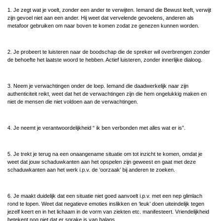
1. Je zegt wat je voelt, zonder een ander te verwijten. Iemand die Bewust leeft, verwijt
zijn gevoel niet aan een ander. Hij weet dat vervelende gevoelens, anderen als
metafoor gebruiken om naar boven te komen zodat ze genezen kunnen worden.
2. Je probeert te luisteren naar de boodschap die de spreker wil overbrengen zonder
de behoefte het laatste woord te hebben. Actief luisteren, zonder innerlijke dialoog.
3. Neem je verwachtingen onder de loep. Iemand die daadwerkelijk naar zijn
authenticiteit reikt, weet dat het de verwachtingen zijn die hem ongelukkig maken en
niet de mensen die niet voldoen aan de verwachtingen.
4. Je neemt je verantwoordelijkheid “ ik ben verbonden met alles wat er is”.
5. Je trekt je terug na een onaangename situatie om tot inzicht te komen, omdat je
weet dat jouw schaduwkanten aan het opspelen zijn geweest en gaat met deze
schaduwkanten aan het werk i.p.v. de ‘oorzaak’ bij anderen te zoeken.
6. Je maakt duidelijk dat een situatie niet goed aanvoelt i.p.v. met een nep glimlach
rond te lopen. Weet dat negatieve emoties inslikken en ‘leuk’ doen uiteindelijk tegen
jezelf keert en in het lichaam in de vorm van ziekten etc. manifesteert. Vriendelijkheid
betekent nog niet dat er sprake is van balans.