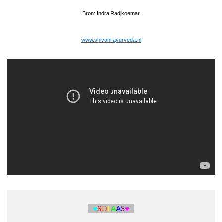
Bron: Indra Radjkoemar
www.shivani-ayurveda.nl
♥
S
O
L
A
A
S
♥