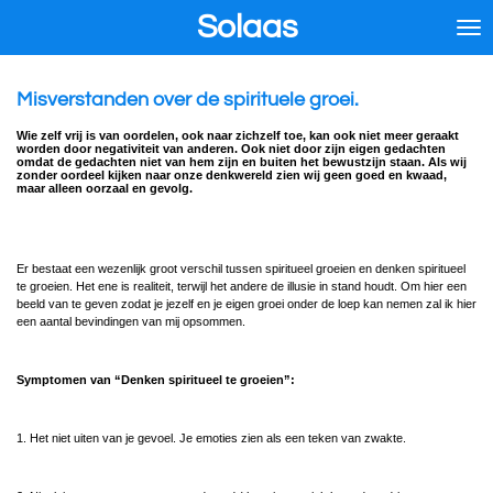
Solaas
Ga
direct
naar
de
Misverstanden over de spirituele groei.
hoofdinhoud
Wie zelf vrij is van oordelen, ook naar zichzelf toe, kan ook niet meer geraakt
worden door negativiteit van anderen. Ook niet door zijn eigen gedachten
omdat de gedachten niet van hem zijn en buiten het bewustzijn staan. Als wij
zonder oordeel kijken naar onze denkwereld zien wij geen goed en kwaad,
maar alleen oorzaal en gevolg.
Er bestaat een wezenlijk groot verschil tussen spiritueel groeien en denken spiritueel
te groeien. Het ene is realiteit, terwijl het andere de illusie in stand houdt. Om hier een
beeld van te geven zodat je jezelf en je eigen groei onder de loep kan nemen zal ik hier
een aantal bevindingen van mij opsommen.
Symptomen van “Denken spiritueel te groeien”:
1. Het niet uiten van je gevoel. Je emoties zien als een teken van zwakte.