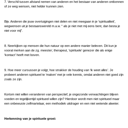
7. Verschil tussen afstand nemen van anderen en het bestaan van anderen ontkennen
of ze weg wensen, niet helder kunnen zien.
Bijv. Anderen die jouw overtuigingen niet delen en niet meegaan in je ‘spiritualiteit’,
wegwensen uit je bestaanswereld m.a.w. “ als je niet met mij eens bent, dan besta je
niet voor mij”.
8. Neerkijken op mensen die hun natuur op een andere manier beleven. Dit kun je
vooral merken aan de zg. meester; therapeut, ‘spirituele’ genezer die als enige
‘kontact’ heeft met boven.
9. Hoe meer cursussen je volgt, hoe strakker de houding van ‘ik weet alles’. Je
probeert anderen spiritueel te ‘maken’ met je vele kennis, omdat anderen niet goed zijn
zoals ze zijn.
Kortom niet willen veranderen van perspectief, je ongezonde verwachtingen blijven
voeden en tegelijkertijd spiritueel willen zijn? Hierdoor wordt men niet spiritueel maar
een onbewuste zelfmartelaar, een methodiek uitdrager en een niet wetende alweter.
Herkenning van je spirituele groei: