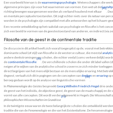
Een voorbeeld hiervan is de
waarnemingspsychologie
. Wetenschappers die werkz
algemene principes zijn voor het waarnemen van vormen. Een wet uit de
Gestaltp
[41]
richting bewegen waargenomen worden als verband houdend met elkaar
. Dez
en mentale perceptuele toestanden. Dit zegt echter niets over de
natuur
van perce
worden in de psychologie zijn compatibel met alle antwoorden op het lichaam-ge
Een recente ontwikkeling op het raakvlak van psychologie en filosofie is het conc
zich een beeld te vormen van de geestestoestand van anderen, en indirect (via zelf
Filosofie van de geest in de continentale traditie
De discussie in dit artikel heeft zich vooral toegespitst op de, vooral met betrekki
dominante
school
(of
stijl
) van filosofie in de westerse cultuur, die meestal
analytis
andere denkstromingen en scholen, die echter veelal (soms verkeerdelijk) wo
[50]
de
continentale filosofie
. De verschillende scholen die onder dit label vallen (
neigen af te wijken van de analytische school in zoverre ze zich minder toeleggen
direct begrijpen van het menselijk bestaan en de menselijke ervaring. Met betrek
de
geest
, vertaalt zich dit in pogingen om de concepten van
denken
en
ervaring
op e
[50]
beroep gedaan wordt op de analyse van linguïstische vormen
.
In
Phänomenologie des Geistes
bespreekt
Georg Wilhelm Friedrich Hegel
drie onde
de geest van het individu, de
objectieve geest
, de geest van de maatschappij en de s
vormt van alle concepten. Dit wordt verder uitgewerkt in Hegels
Die Wissenschaft d
[51]
philosophischen Wissenschaften im Grundrisse
In de twintigste eeuw waren de twee belangrijkste scholen die ontwikkeld werden 
traditie die van de
Fenomenologie
en die van het
Existentialisme
. De fenomenologie