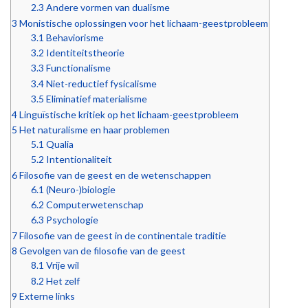
2.3
Andere vormen van dualisme
3
Monistische oplossingen voor het lichaam-geestprobleem
3.1
Behaviorisme
3.2
Identiteitstheorie
3.3
Functionalisme
3.4
Niet-reductief fysicalisme
3.5
Eliminatief materialisme
4
Linguïstische kritiek op het lichaam-geestprobleem
5
Het naturalisme en haar problemen
5.1
Qualia
5.2
Intentionaliteit
6
Filosofie van de geest en de wetenschappen
6.1
(Neuro-)biologie
6.2
Computerwetenschap
6.3
Psychologie
7
Filosofie van de geest in de continentale traditie
8
Gevolgen van de filosofie van de geest
8.1
Vrije wil
8.2
Het zelf
9
Externe links