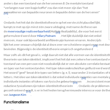
anders dan een toestand van de hersenenen
B
. De mentale toestand
"verlangen naar een kopje koffie" zou dan niet meer zijn dan "het
aanwakkeren van bepaalde neuronen in bepaalde delen van de hersenen"
[11]
.
Ondanks het feit dat de identiteitstheorie op het eerste zicht plausibel lijkt,
kampt ze met op zijn minst één zware uitdaging, met name de these van
de
meervoudige realiseerbaarheid
(
Multiple Realizability
), die voor het eerst
[13]
geformuleerd werd door
Hilary Putnam
. Het lijkt duidelijk dat niet enkel
mensen, maar ook bijvoorbeeld amfibieën pijn kunnen ervaren. Anderzijds
lijkt het zeer onwaarschijnlijk dat al deze zeer verscheidene organismen met dez
[13]
bevinden. Bijgevolg is de identiteitstheorie empirisch ongefundeerd
.
Maar zelfs als dit het geval is, volgt daaruit niet dat alle vormen van de identit
theorieën van
token identiteit
, impliceert het feit dat een zekere hersentoestand
toestand van een persoon niet noodzakelijk dat er een absolute correlatie bestaa
en
types
van hersentoestanden. Het
type-token onderscheid
kan geïllustreerd word
Het woord "geel" bevat drie
types
van letters (g, e, l), waaronder 2 instantiaties of
t
letters. Het idee van
token identiteit
is dat enkel individuele
instanties
van mentale g
[32]
individuele
instanties
of tokens van fysische gebeurtenissen
. Inconsistent mon
[33]
reductieve fysicalismen
zijn token-identiteitstheorieën
. Ondanks de problemen 
geconfronteerd wordt, is er in het heden terug hernieuwde interesse voor de the
[11]
van
Jaegwon Kim
.
Functionalisme