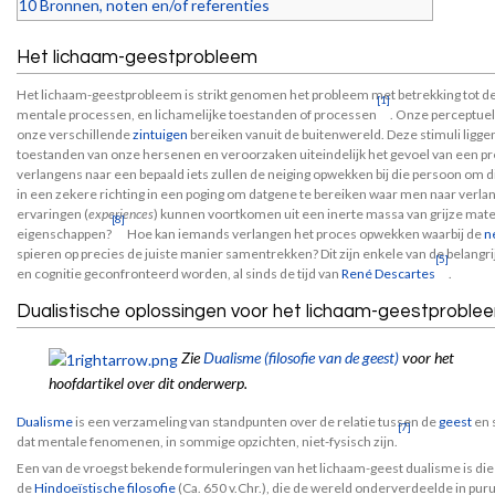
10
Bronnen, noten en/of referenties
Het lichaam-geestprobleem
Het lichaam-geestprobleem is strikt genomen het probleem met betrekking tot de 
[1]
mentale processen, en lichamelijke toestanden of processen
. Onze perceptuel
onze verschillende
zintuigen
bereiken vanuit de buitenwereld. Deze stimuli ligge
toestanden van onze hersenen en veroorzaken uiteindelijk het gevoel van een pret
verlangens naar een bepaald iets zullen de neiging opwekken bij die persoon om 
in een zekere richting in een poging om datgene te bereiken waar men naar verlan
ervaringen (
experiences
) kunnen voortkomen uit een inerte massa van grijze mat
[8]
eigenschappen?
Hoe kan iemands verlangen het proces opwekken waarbij de
n
spieren op precies de juiste manier samentrekken? Dit zijn enkele van de belangr
[5]
en cognitie geconfronteerd worden, al sinds de tijd van
René Descartes
.
Dualistische oplossingen voor het lichaam-geestproble
Zie
Dualisme (filosofie van de geest)
voor het
hoofdartikel over dit onderwerp.
Dualisme
is een verzameling van standpunten over de relatie tussen de
geest
en 
[7]
dat mentale fenomenen, in sommige opzichten, niet-fysisch zijn.
Een van de vroegst bekende formuleringen van het lichaam-geest dualisme is di
de
Hindoeïstische filosofie
(Ca. 650 v.Chr.), die de wereld onderverdeelde in puru