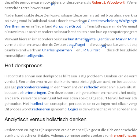
dezelfde periode waren ook elders onderzoekers als
Robert S. Woodworth
(Vere
[2]
hetzelfde terrein werkzaam
.
Naderhand raakte deze Denkpsychologie (deze term is uit het biografisch werk
opleving vond in Duitsland plaats door het werk van
Gestaltpsycholoog
Wolfgang 
[4]
Wertheimer
en in Nederland
Adriaan de Groot
. Tenslotte gaven in de Verenig
nieuwe impuls aan het onderzoek naar het denken door hun op computerprogra
Verwant hieraan is het onderzoek naar
kunstmatige intelligentie
van
Marvin Mins
[8]
vermeld dienen te worden de Zwitser
Jean Piaget
die vooral werkte vanuit de o
[9]
[10]
baanbrekend werk van
Charles Spearman
en
J.P. Guilford
die zich bezig hie
menselijke
intelligentie
.
Het denkproces
Het ontrafelen van een denkproces blijft een lastig probleem. Denken kan de v
verder). Een andere vorm van denken is meer zintuiglijk van aard, en bestaat uit e
gezegd
patroonherkenning
. In een "moment van
reflectie
" worden nieuwe situat
bestaande
herinneringen
. Om deze beoordelingen te kunnen maken is het nodig 
en daarbij relevante ervaring uit het verleden zoekt. Dit gebeurt terwijl het ve
gehouden. Het
intellect
kan concepten, percepties en ervaringen met elkaar verg
Dit proces wordt
redeneren
genoemd.
Logica
is de wetenschap van het redenere
Analytisch versus holistisch denken
Redeneren en logica zijn aspecten van de menselijke geest die zich onderscheid
sterk analytische oriëntatie. Volgens sommige onderzoekers van
hersenfuncties
[11]