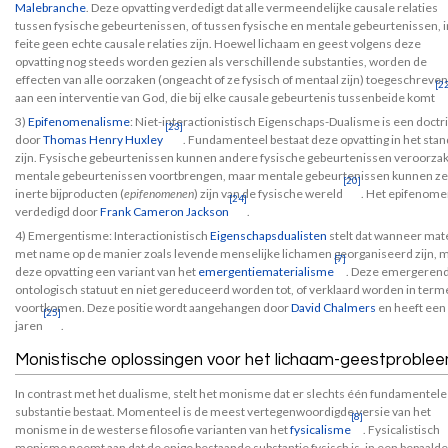
Malebranche
. Deze opvatting verdedigt dat alle vermeendelijke causale relaties
tussen fysische gebeurtenissen, of tussen fysische en mentale gebeurtenissen, i
feite geen echte causale relaties zijn. Hoewel lichaam en geest volgens deze
opvatting nog steeds worden gezien als verschillende substanties, worden de
effecten van alle oorzaken (ongeacht of ze fysisch of mentaal zijn) toegeschreven
[2
aan een interventie van God, die bij elke causale gebeurtenis tussenbeide komt
3)
Epifenomenalisme
: Niet-interactionistisch Eigenschaps-Dualisme is een doct
[23]
door
Thomas Henry Huxley
. Fundamenteel bestaat deze opvatting in het st
zijn. Fysische gebeurtenissen kunnen andere fysische gebeurtenissen veroorza
mentale gebeurtenissen voortbrengen, maar mentale gebeurtenissen kunnen zelf
[20]
inerte bijproducten (
epifenomenen
) zijn van de fysische wereld
. Het epifenome
[24]
verdedigd door
Frank Cameron Jackson
.
4) Emergentisme: Interactionistisch
Eigenschapsdualisten
stelt dat wanneer mat
met name op de manier zoals levende menselijke lichamen georganiseerd zijn, m
[7]
deze opvatting een variant van het
emergentiematerialisme
. Deze emergerend
ontologisch statuut en niet gereduceerd worden tot, of verklaard worden in terme
voortkomen. Deze positie wordt aangehangen door
David Chalmers
en heeft een 
[25]
jaren
.
Monistische oplossingen voor het lichaam-geestproble
In contrast met het dualisme, stelt het monisme dat er slechts één fundamentele
substantie bestaat. Momenteel is de meest vertegenwoordigde versie van het
[8]
monisme in de westerse filosofie varianten van het
fysicalisme
. Fysicalistisch
monisme neemt aan dat de enige bestaande substantie fysisch is, in een bepaalde