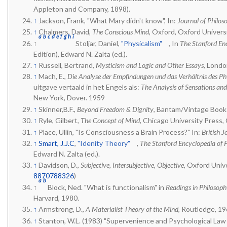
Appleton and Company, 1898).
↑
Jackson, Frank, "What Mary didn't know", In:
Journal of Philos
↑
Chalmers, David,
The Conscious Mind
, Oxford, Oxford Univers
a
b
c
d
e
f
g
h
i
↑
Stoljar, Daniel,
"Physicalism"
, In
The Stanford Enc
Edition), Edward N. Zalta (ed.).
↑
Russell, Bertrand,
Mysticism and Logic and Other Essays
, Londo
↑
Mach, E.,
Die Analyse der Empfindungen und das Verhältnis des Ph
uitgave vertaald in het Engels als:
The Analysis of Sensations and 
New York, Dover. 1959
↑
Skinner,B.F.,
Beyond Freedom & Dignity
, Bantam/Vintage Book
↑
Ryle, Gilbert,
The Concept of Mind
, Chicago University Press, 
↑
Place, Ullin, "Is Consciousness a Brain Process?" In:
British 
↑
Smart, J.J.C
,
"Idenity Theory"
,
The Stanford Encyclopedia of 
Edward N. Zalta (ed.).
↑
Davidson, D.,
Subjective, Intersubjective, Objective
, Oxford Univ
8870788326
)
a
b
↑
Block, Ned. "What is functionalism" in
Readings in Philosop
Harvard, 1980.
↑
Armstrong, D.,
A Materialist Theory of the Mind
, Routledge, 19
↑
Stanton, W.L. (1983) "Supervenience and Psychological Law