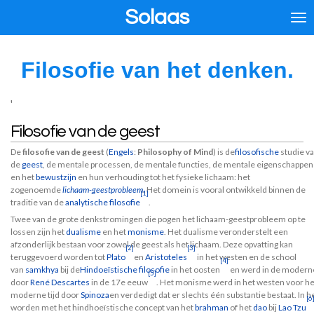
Solaas
Ga
direct
naar
de
Filosofie van het denken.
hoofdinhoud
'
Filosofie van de geest
De
filosofie van de geest
(
Engels
:
Philosophy of Mind
) is de
filosofische
studie v
de
geest
, de mentale processen, de mentale functies, de mentale eigenschappen
en het
bewustzijn
en hun verhouding tot het fysieke lichaam: het
zogenoemde
lichaam-geestprobleem
. Het domein is vooral ontwikkeld binnen de
[1]
traditie van de
analytische filosofie
.
Twee van de grote denkstromingen die pogen het lichaam-geestprobleem op te
lossen zijn het
dualisme
en het
monisme
. Het dualisme veronderstelt een
afzonderlijk bestaan voor zowel de geest als het lichaam. Deze opvatting kan
[2]
[3]
teruggevoerd worden tot
Plato
en
Aristoteles
in het westen en de school
[4]
van
samkhya
bij de
Hindoeïstische filosofie
in het oosten
en werd in de moderne
[5]
door
René Descartes
in de 17e eeuw
. Het monisme werd in het westen voor h
moderne tijd door
Spinoza
en verdedigt dat er slechts één substantie bestaat. In
[6
worden met het hindhoeïstische concept van het
brahman
of het
dao
bij
Lao Tzu