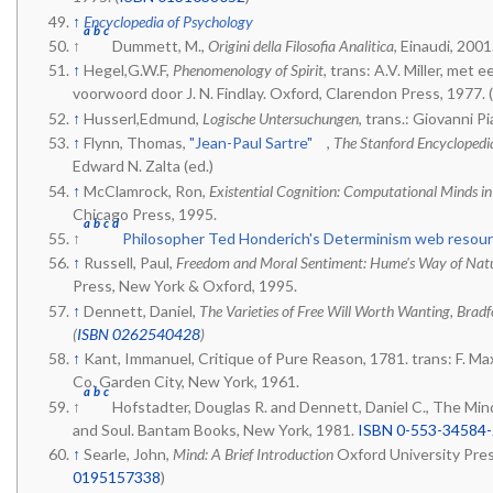
↑
Encyclopedia of Psychology
a
b
c
↑
Dummett, M.,
Origini della Filosofia Analitica
, Einaudi, 2001.
↑
Hegel,G.W.F,
Phenomenology of Spirit
, trans: A.V. Miller, met
voorwoord door J. N. Findlay. Oxford, Clarendon Press, 1977. (
↑
Husserl,Edmund,
Logische Untersuchungen
, trans.: Giovanni Pi
↑
Flynn, Thomas,
"Jean-Paul Sartre"
,
The Stanford Encyclopedi
Edward N. Zalta (ed.)
↑
McClamrock, Ron,
Existential Cognition: Computational Minds in
Chicago Press, 1995.
a
b
c
d
↑
Philosopher Ted Honderich's Determinism web resou
↑
Russell, Paul,
Freedom and Moral Sentiment: Hume's Way of Natur
Press, New York & Oxford, 1995.
↑
Dennett, Daniel,
The Varieties of Free Will Worth Wanting, Bra
(
ISBN 0262540428
)
↑
Kant, Immanuel, Critique of Pure Reason, 1781. trans: F. Ma
Co. Garden City, New York, 1961.
a
b
c
↑
Hofstadter, Douglas R. and Dennett, Daniel C., The Mind
and Soul. Bantam Books, New York, 1981.
ISBN 0-553-34584-
↑
Searle, John,
Mind: A Brief Introduction
Oxford University Press
0195157338
)