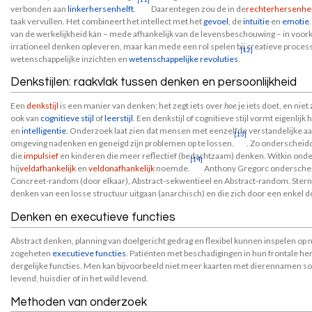
verbonden aan
linkerhersenhelft
.
Daarentegen zou de in de
rechterhersenhel
taak vervullen. Het combineert het intellect met het
gevoel
, de
intuïtie
en
emotie
van de werkelijkheid kàn – mede afhankelijk van de levensbeschouwing – in voo
irrationeel denken opleveren, maar kan mede een rol spelen bij creatieve proces
[12]
wetenschappelijke inzichten en
wetenschappelijke revoluties
.
Denkstijlen: raakvlak tussen denken en persoonlijkheid
Een
denkstijl
is een manier van denken; het zegt iets over
hoe
je iets doet, en nie
ook van
cognitieve stijl
of
leerstijl
. Een denkstijl of cognitieve stijl vormt eigenlij
en
intelligentie
. Onderzoek laat zien dat mensen met eenzelfde verstandelijke a
[13]
omgeving nadenken en geneigd zijn problemen op te lossen.
. Zo onderscheid
die
impulsief
en kinderen die meer reflectief (bedachtzaam) denken. Witkin onder
[14]
hij
veldafhankelijk
en
veldonafhankelijk
noemde.
Anthony Gregorc onderschei
Concreet-random (door elkaar), Abstract-sekwentieel en Abstract-random. Sternbe
denken van een losse structuur uitgaan (anarchisch) en die zich door een enkel d
Denken en executieve functies
Abstract denken, planning van doelgericht gedrag en flexibel kunnen inspelen op 
zogeheten
executieve functies
. Patiënten met beschadigingen in hun frontale h
dergelijke functies. Men kan bijvoorbeeld niet meer kaarten met dierennamen sort
levend, huisdier of in het wild levend.
Methoden van onderzoek