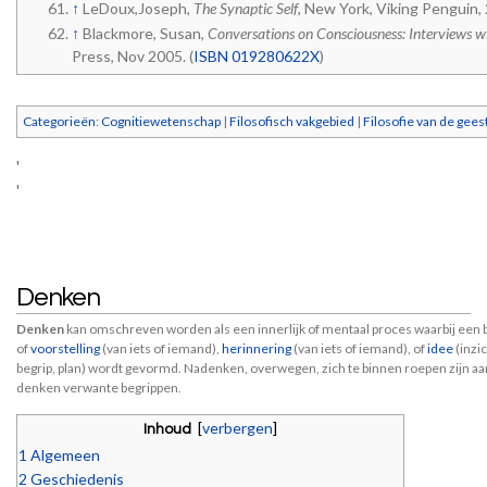
↑
LeDoux,Joseph,
The Synaptic Self
, New York, Viking Penguin, 
↑
Blackmore, Susan,
Conversations on Consciousness: Interviews 
Press, Nov 2005. (
ISBN 019280622X
)
Categorieën
:
Cognitiewetenschap
|
Filosofisch vakgebied
|
Filosofie van de gees
'
'
Denken
Denken
kan omschreven worden als een innerlijk of mentaal proces waarbij een 
of
voorstelling
(van iets of iemand),
herinnering
(van iets of iemand), of
idee
(inzic
begrip, plan) wordt gevormd. Nadenken, overwegen, zich te binnen roepen zijn aa
denken verwante begrippen.
[
verbergen
]
Inhoud
1
Algemeen
2
Geschiedenis