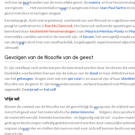
zich toe op de inhouden van de menselijke geest, de
noema
, en hoe fenomenolog
[52]
vormgeven
. Het existentialisme werd aangevoerd door
Jean-Paul Sartre
en le
[53]
geest met deze ervaringen omgaat
.
Een belangrijk, doch niet erg bekend, voorbeeld van een filosoof en cognitieve we
poogt te synthetiseren is
Ron McClamrock
. McClamrock ontleende opvattingen a
beïnvloed door
existentiële fenomenologen
zoals
Maurice Merleau-Ponty
en
Mar
menselijke conditie van het in-de-wereld-zijn, of
Dasein
, het onmogelijk maakt v
van abstractie alsof men een onafhankelijk, losgekoppeld, experimenteel object 
[54]
uitmaakt
.
Gevolgen van de filosofie van de geest
Er zijn ontelbaar veel onderwerpen die beïnvloed worden door de ideeën die ont
Duidelijke voorbeelden hiervan zijn de natuur van de
dood
en haar definitieve kar
van het
geheugen
. Vragen over wat een
persoon
is en waaruit zijn of haar
identitei
filosofie van de geest. Er zijn twee onderwerpen, verband houdend met Philosop
[1]
opgewekt: De
vrije wil
en
het zelf
.
Vrije wil
Binnen de context van de filosofie van de geest krijgt de vraag naar de vrijheid van 
[1]
minst het geval voor het materialistische
determinisme
. Volgens deze positie 
de materiële wereld. Mentale toestanden - en bijgevolg ook de
wil
- zouden materi
gedrag en beslissingen volledig gedetermineerd worden door natuurlijke wetm
nog een stap verder en stellen dat mensen niet voor zichzelf kunnen beslissen wat 
[55]
niet vrij zijn
.