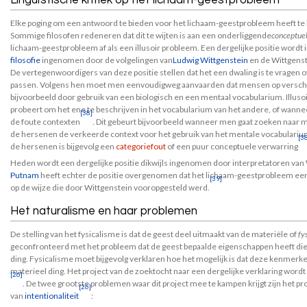
Linguïstische kritiek op het lichaam-geestprobleem
Elke poging om een antwoord te bieden voor het lichaam-geestprobleem heeft t
Sommige filosofen redeneren dat dit te wijten is aan een onderliggende
conceptue
lichaam-geestprobleem af als een illusoir probleem. Een dergelijke positie wordt 
filosofie
ingenomen door de volgelingen van
Ludwig Wittgenstein
en de Wittgenste
De vertegenwoordigers van deze positie stellen dat het een dwaling is te vragen
passen. Volgens hen moet men eenvoudigweg aanvaarden dat mensen op versch
bijvoorbeeld door gebruik van een biologisch en een mentaal vocabularium. Illu
probeert om het ene te beschrijven in het vocabularium van het andere, of wanne
[38]
de foute contexten
. Dit gebeurt bijvoorbeeld wanneer men gaat zoeken naar m
de hersenen de verkeerde context voor het gebruik van het mentale vocabulariu
[3
de hersenen is bijgevolg een
categoriefout
of een puur conceptuele verwarring
Heden wordt een dergelijke positie dikwijls ingenomen door interpretatoren van 
Putnam
heeft echter de positie overgenomen dat het lichaam-geestprobleem een 
[39]
op de wijze die door Wittgenstein vooropgesteld werd.
Het naturalisme en haar problemen
De stelling van het fysicalisme is dat de geest deel uitmaakt van de materiële of
fy
geconfronteerd met het probleem dat de geest bepaalde eigenschappen heeft die
ding. Fysicalisme moet bijgevolg verklaren hoe het mogelijk is dat deze kenme
materieel ding. Het project van de zoektocht naar een dergelijke verklaring wordt 
[26]
. De twee grootste problemen waar dit project mee te kampen krijgt zijn het p
[26]
van
intentionaliteit
: