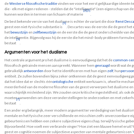
de
Westerse filosofische traditie
vinden we voor het eerst gelijkaardige ideeën t
die - elk met eigen redenen - stelden dat de "intelligentie" (een eigenschap van de
[2]
[3]
kunnen worden in termen van lichaam of materie
.
De best bekende versie van het dualisme is echter de variant die door
René Desca
[5]
geest een niet-fysische substantie is
. Descartes was de eerste die de
geest
het 
het
bewustzijn
en
zelfbewustzijn
en de eerste die de geest onderscheidde van de 
de intelligentie. Bijgevolg was hij de eerste die het mind–body probleem formul
[5]
bestaat
.
Argumenten voor het dualisme
Het centrale argument pro het dualisme is eenvoudigweg dat het de
common-se
filosofisch getrainde mensen aanspreekt. Wanneer hem
gevraagd
wordt wat de g
gebruikelijk
antwoorden
door het te identificeren met hun eigen
zelf
, hun
persoon
entiteit. Ze zullen bovendien bijna zeker ontkennen dat de geest eenvoudigweg
ge
dat het idee dat er slechts één
ontologische
entiteit werkzaam is, ofwel te mechanis
meerderheid van de moderne filosofen van de geest verwerpen het dualisme en ste
waarschijnlijk misleidend zijn. We zouden onze kritische ingesteldheid, als ook
moeten aanwenden om deze veronderstellingen te onderzoeken en met zekerheid 
[7]
bestaat
.
Een ander erg belangrijk, meer modern argument ter verdediging van het dualisme
mentale en het fysische zeer verschillende en misschien zelfs onverzoenbare ei
gebeurtenissen hebben een zekere subjectieve eigenschap, terwijl fysische gebeu
Bijvoorbeeld: Hoe voelt een verbrande vinger? Hoe ziet een blauwe hemel eruit? 
geest en cognitie noemen de subjectieve aspecten van mentale gebeurtenissen
"