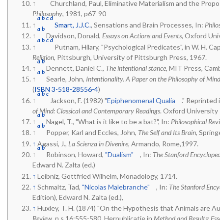
↑
Churchland, Paul, Eliminative Materialism and the Propos
Philosophy
, 1981, p67-90
a
b
c
d
↑
Smart, J.J.C.
, Sensations and Brain Processes, In:
Philo
a
b
↑
Davidson, Donald,
Essays on Actions and Events
, Oxford Uni
a
b
c
d
↑
Putnam, Hilary, "Psychological Predicates", in W. H. Capi
Religion
, Pittsburgh, University of Pittsburgh Press, 1967.
a
b
↑
Dennett, Daniel C.,
The intentional stance
, MIT Press, Camb
a
b
↑
Searle, John,
Intentionality. A Paper on the Philosophy of Min
(
ISBN 3-518-28556-4
)
a
b
c
↑
Jackson, F. (1982) "
Epiphenomenal Qualia
." Reprinted
of Mind: Classical and Contemporary Readings
. Oxford University
a
b
↑
Nagel, T., "What is it like to be a bat?", In:
Philosophical Rev
a
b
↑
Popper, Karl and Eccles, John,
The Self and Its Brain
, Spring
↑
Agassi, J.,
La Scienza in Divenire
, Armando, Rome,1997.
a
b
↑
Robinson, Howard,
"Dualism"
, In:
The Stanford Encycloped
Edward N. Zalta (ed.)
↑
Leibniz, Gottfried Wilhelm, Monadology, 1714.
↑
Schmaltz, Tad,
"Nicolas Malebranche"
, In:
The Stanford Ency
Edition), Edward N. Zalta (ed.),
↑
Huxley, T. H. (1874) "On the Hypothesis that Animals are Au
Review
, n.s.16:555-580. Herpublicatie in
Method and Results: Es