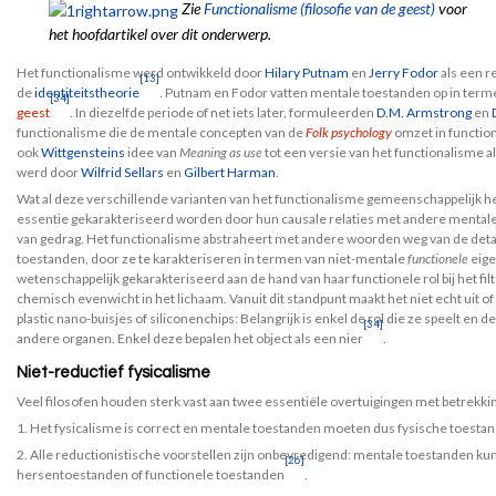
Zie
Functionalisme (filosofie van de geest)
voor
het hoofdartikel over dit onderwerp.
Het functionalisme werd ontwikkeld door
Hilary Putnam
en
Jerry Fodor
als een r
[13]
de
identiteitstheorie
. Putnam en Fodor vatten mentale toestanden op in ter
[34]
geest
. In diezelfde periode of net iets later, formuleerden
D.M. Armstrong
en
functionalisme die de mentale concepten van de
Folk psychology
omzet in function
ook
Wittgensteins
idee van
Meaning as use
tot een versie van het functionalisme a
werd door
Wilfrid Sellars
en
Gilbert Harman
.
Wat al deze verschillende varianten van het functionalisme gemeenschappelijk he
essentie gekarakteriseerd worden door hun causale relaties met andere mentale 
van gedrag. Het functionalisme abstraheert met andere woorden weg van de deta
toestanden, door ze te karakteriseren in termen van niet-mentale
functionele
eige
wetenschappelijk gekarakteriseerd aan de hand van haar functionele rol bij het fi
chemisch evenwicht in het lichaam. Vanuit dit standpunt maakt het niet echt uit of
plastic nano-buisjes of siliconenchips: Belangrijk is enkel de rol die ze speelt en d
[34]
andere organen. Enkel deze bepalen het object als een nier
.
Niet-reductief fysicalisme
Veel filosofen houden sterk vast aan twee essentiële overtuigingen met betrekkin
1. Het fysicalisme is correct en mentale toestanden moeten dus fysische toestan
2. Alle reductionistische voorstellen zijn onbevredigend: mentale toestanden ku
[26]
hersentoestanden of functionele toestanden
.