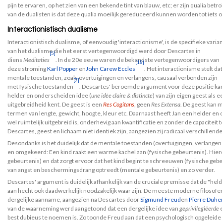
pijn te ervaren, op het zien van een bekende tint van blauw, etc; er zijn qualia b
van de dualisten is dat deze qualia moeilijk gereduceerd kunnen worden tot iets o
Interactionistisch dualisme
Interactionistisch dualisme, of eenvoudig 'interactionisme', is de specifieke varia
van het dualisme die het eerst vertegenwoordigd werd door Descartes in
[5]
diens
Meditaties
. In de 20e eeuw waren de bekendste vertegenwoordigers van
[18]
deze stroming
Karl Popper
en
John Carew Eccles
. Het interactionisme stelt da
mentale toestanden, zoals overtuigingen en verlangens, causaal verbonden zijn
[7]
met fysische toestanden
. Descartes' beroemde argument voor deze positie kan
helder en onderscheiden idee (
une idée claire & distincte
) van zijn eigen geest als
uitgebreidheid kent. De geest is een
Res Cogitans
, geen
Res Extensa
. De geest kan
termen van lengte, gewicht, hoogte, kleur etc. Daarnaast heeft Jan een helder en 
wel ruimtelijk uitgebreid is, onderhevig aan kwantificatie en zonder de capaciteit to
Descartes, geest en lichaam niet identiek zijn, aangezien zij radicaal verschille
Desondanks is het duidelijk dat de mentale toestanden (overtuigingen, verlangens
en omgekeerd: Een kind raakt een warme kachel aan (fysische gebeurtenis). Hier
gebeurtenis) en dat zorgt ervoor dat het kind begint te schreeuwen (fysische geb
van angst en beschermingsdrang optreedt (mentale gebeurtenis) en zo verder.
Descartes' argument is duidelijk afhankelijk van de cruciale premisse dat de "h
aan hecht ook daadwerkelijk noodzakelijk waar zijn. De meeste moderne filosofen
dergelijke aanname, aangezien na Descartes door
Sigmund Freud
en
Pierre Duh
van de waarneming werd aangetoond dat een dergelijke idee van
geprivilegiëerde
e
best dubieus te noemen is. Zo toonde Freud aan dat een psychologisch opgeleid