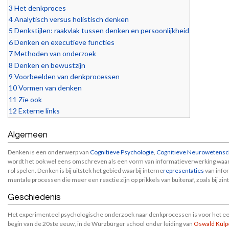
3
Het denkproces
4
Analytisch versus holistisch denken
5
Denkstijlen: raakvlak tussen denken en persoonlijkheid
6
Denken en executieve functies
7
Methoden van onderzoek
8
Denken en bewustzijn
9
Voorbeelden van denkprocessen
10
Vormen van denken
11
Zie ook
12
Externe links
Algemeen
Denken is een onderwerp van
Cognitieve Psychologie
,
Cognitieve Neurowetensc
wordt het ook wel eens omschreven als een vorm van informatieverwerking waarbi
rol spelen. Denken is bij uitstek het gebied waarbij interne
representaties
van infor
mentale processen die meer een reactie zijn op prikkels van buitenaf, zoals bij zint
Geschiedenis
Het experimenteel psychologische onderzoek naar denkprocessen is voor het eer
begin van de 20ste eeuw, in de Würzbürger school onder leiding van
Oswald Külp