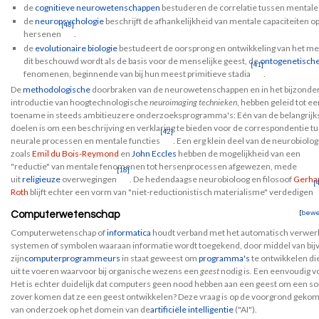
de
cognitieve neurowetenschappen
bestuderen de correlatie tussen mentale
de
neuropsychologie
beschrijft de afhankelijkheid van mentale capaciteiten 
[43]
hersenen
.
de
evolutionaire biologie
bestudeert de oorsprong en ontwikkeling van het men
dit beschouwd wordt als de basis voor de menselijke geest, de
ontogenetisch
[41]
fenomenen, beginnende van bij hun meest primitieve stadia
.
De
methodologische
doorbraken van de neurowetenschappen en in het bijzonde
introductie van hoogtechnologische
neuroimaging technieken
, hebben geleid tot ee
toename in steeds ambitieuzere onderzoeksprogramma's: Eén van de belangrijk
doelen is om een beschrijving en verklaring te bieden voor de correspondentie t
[42]
neurale processen en mentale functies
. Een erg klein deel van de neurobiolo
zoals
Emil du Bois-Reymond
en
John Eccles
hebben de mogelijkheid van een
"reductie" van mentale fenomenen tot hersenprocessen afgewezen, mede
[18]
uit
religieuze
overwegingen
. De hedendaagse neurobioloog en filosoof
Gerha
[
Roth
blijft echter een vorm van "niet-reductionistisch materialisme" verdedigen
Computerwetenschap
[
bewe
Computerwetenschap of
informatica
houdt verband met het automatisch verwerke
systemen of symbolen waaraan informatie wordt toegekend, door middel van bi
zijn
computerprogrammeurs
in staat geweest om
programma's
te ontwikkelen di
uit te voeren waarvoor bij organische wezens een
geest
nodig is. Een eenvoudig v
Het is echter duidelijk dat computers geen nood hebben aan een geest om een som
zover komen dat ze een geest ontwikkelen? Deze vraag is op de voorgrond gekome
van onderzoek op het domein van de
artificiële intelligentie
("AI").