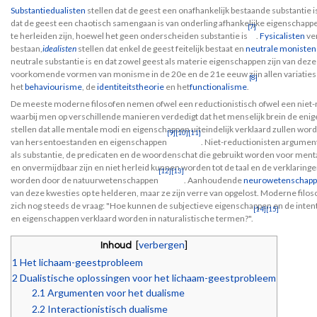
Substantiedualisten
stellen dat de geest een onafhankelijk bestaande substantie i
dat de geest een chaotisch samengaan is van onderling afhankelijke eigenschapp
[7]
te herleiden zijn, hoewel het geen onderscheiden substantie is
.
Fysicalisten
ver
bestaan,
idealisten
stellen dat enkel de geest feitelijk bestaat en
neutrale monisten
neutrale substantie is en dat zowel geest als materie eigenschappen zijn van de
voorkomende vormen van monisme in de 20e en de 21e eeuw zijn allen variaties
[8]
het
behaviourisme
, de
identiteitstheorie
en het
functionalisme
.
De meeste moderne filosofen nemen ofwel een reductionistisch ofwel een niet-red
waarbij men op verschillende manieren verdedigt dat het menselijk brein de enig
stellen dat alle mentale modi en eigenschappen uiteindelijk verklaard zullen w
[9]
[10]
[11]
van hersentoestanden en eigenschappen
. Niet-reductionisten argumen
als substantie, de predicaten en de woordenschat die gebruikt worden voor menta
en onvermijdbaar zijn en niet herleid kunnen worden tot de taal en de verklaring
[12]
[13]
worden door de natuurwetenschappen
. Aanhoudende
neurowetenschappe
van deze kwesties op te helderen, maar ze zijn verre van opgelost. Moderne filosofe
zich nog steeds de vraag: "Hoe kunnen de subjectieve eigenschappen en de intenti
[14]
[15]
en eigenschappen verklaard worden in naturalistische termen?".
[
verbergen
]
Inhoud
1
Het lichaam-geestprobleem
2
Dualistische oplossingen voor het lichaam-geestprobleem
2.1
Argumenten voor het dualisme
2.2
Interactionistisch dualisme