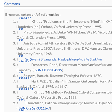
Bronnen, noten en/of referenties:
a
b
c
d
e
f
↑
Kim, J., "Problems in the Philosophy of Mind". In:
Oxf
Honderich (ed.) Oxford, Oxford University Press. 1995.
a
b
↑
Plato,
Phaedo
, ed. E.A. Duke, W.F. Hicken, W.S.M. Nicoll, 
Oxford: Clarendon Press, 1995.
a
b
↑
Aristotle (c. mid 4th century BC)
On the Soul (De anima)
, e
University Press, 1907; Books II-III trans. D.W. Hamlyn, Clar
University Press, 1968.
a
b
↑
: Sri Swami Sivananda,
Hindu philosophy: The Sankhya
a
b
c
d
e
f
↑
Descartes, René,
Discourse on Method and Meditations 
Company. (
ISBN 0872204219
)
a
b
↑
Spinoza, Baruch,
Tractatus Theologico-Politicus
, 1670.
a
b
c
d
e
f
↑
Hart, W.D., "Dualism", In :Samuel Guttenplan (org)
A 
Blackwell, Oxford, 1996, p.265-7.
a
b
c
d
e
f
g
↑
Kim, J., "Mind-Body Problem",
Oxford Companion to P
Oxford, Oxford University Press. 1995.
a
b
c
↑
Churchland, Patricia,
Neurophilosophy: Toward a Unified Sci
(
ISBN 0-262-03116-7
)
a
b
c