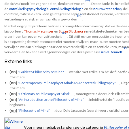
die
zichzelf
nooit iets zag handelen, denken of voelen
. Desondanks is, in het li
de
ontwikkelingspsychologie
,
ontwikkelingsbiologie
en de
neurowetenschap
, de
constante
,
materiële
kern - een geïntegreerd representationeel systeem, verdeel
[61]
verbinding - redelijk en aanvaardbaar geworden
.
Met het oog op dit probleem hebben sommige filosofen bevestigd dat we de idee
bijvoorbeeld
Thomas Metzinger
en
Susan Blackmore
meditatietechnieken en bew
[62]
ervaringen kan geven van
zelf-loosheid
. Dit blijft echter een positie die ing
is de opvatting dat we het concept niet moeten afwijzen, maar louter moeten herde
verwijzen we dan niet langer naar een onveranderlijke en essentiële kern, maar n
[59]
verkeert. Een bekende vertegenwoordiger van deze positie is
Daniel Dennett
.
Externe links
(
en
)
"Guide to Philosophy of Mind"
, website met artikels m.b.t. de filosof
Chalmers.
(
en
)
"Contemporary Philosophy of Mind: An Annotated Bibliography"
, Uitg
Chalmers.
(
en
)
"Dictionary of Philosophy of Mind"
, samengesteld door Chris Eliasmith
(
en
)
"An Introduction to the Philosophy of Mind"
, Inleiding tot de filosofie
beginners.
(
en
)
"Philosophy of Mind"
, door Dale Jacquette (gearchiveerd op bibalex.or
Voor meer mediabestanden zie de categorie
Philosophy of