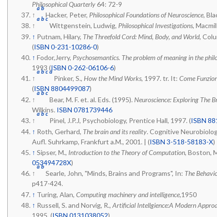
Philosophical Quarterly
64: 72-9
a
b
↑
Hacker, Peter,
Philosophical Foundations of Neuroscience
, Bl
a
b
c
↑
Wittgenstein, Ludwig,
Philosophical Investigations
, Macmil
↑
Putnam, Hilary,
The Threefold Cord: Mind, Body, and World
, Col
(
ISBN 0-231-10286-0
)
↑
Fodor,Jerry,
Psychosemantics. The problem of meaning in the phil
1993 (
ISBN 0-262-06106-6
)
a
b
c
d
↑
Pinker, S.,
How the Mind Works
, 1997. tr. It:
Come Funzion
(
ISBN 8804499087
)
a
b
c
↑
Bear, M. F. et. al. Eds. (1995).
Neuroscience: Exploring The B
Wilkins.
ISBN 0781739446
a
b
c
↑
Pinel, J.P.J, Psychobiology, Prentice Hall, 1997. (
ISBN 88
↑
Roth, Gerhard,
The brain and its reality
. Cognitive Neurobiolo
Aufl. Suhrkamp, Frankfurt a.M., 2001. | (
ISBN 3-518-58183-X
)
↑
Sipser, M.,
Introduction to the Theory of Computation
, Boston, 
053494728X
)
a
b
↑
Searle, John, "Minds, Brains and Programs", In:
The Behavio
p417-424.
↑
Turing, Alan,
Computing machinery and intelligence
,1950
↑
Russell, S. and Norvig, R.,
Artificial Intellgience:A Modern Appro
1995. (
ISBN 0131038052
)