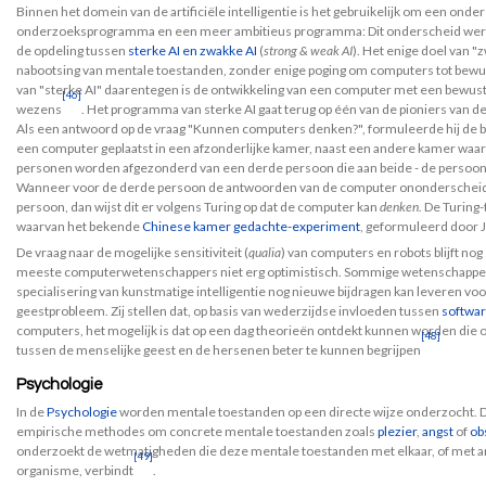
Binnen het domein van de artificiële intelligentie is het gebruikelijk om een on
onderzoeksprogramma en een meer ambitieus programma: Dit onderscheid werd
de opdeling tussen
sterke AI en zwakke AI
(
strong & weak AI
). Het enige doel van "
nabootsing van mentale toestanden, zonder enige poging om computers tot bewust
van "sterke AI" daarentegen is de ontwikkeling van een computer met een bewustzi
[46]
wezens
. Het programma van sterke AI gaat terug op één van de pioniers van
Als een antwoord op de vraag "Kunnen computers denken?", formuleerde hij de
een computer geplaatst in een afzonderlijke kamer, naast een andere kamer waar
personen worden afgezonderd van een derde persoon die aan beide - de persoon a
Wanneer voor de derde persoon de antwoorden van de computer ononderscheidb
persoon, dan wijst dit er volgens Turing op dat de computer kan
denken
. De Turing
waarvan het bekende
Chinese kamer
gedachte-experiment
, geformuleerd door J
De vraag naar de mogelijke sensitiviteit (
qualia
) van computers en robots blijft no
meeste computerwetenschappers niet erg optimistisch. Sommige wetenschappers
specialisering van kunstmatige intelligentie nog nieuwe bijdragen kan leveren voo
geestprobleem. Zij stellen dat, op basis van wederzijdse invloeden tussen
softwa
computers, het mogelijk is dat op een dag theorieën ontdekt kunnen worden die
[48]
tussen de menselijke geest en de hersenen beter te kunnen begrijpen
Psychologie
In de
Psychologie
worden mentale toestanden op een directe wijze onderzocht. D
empirische methodes om concrete mentale toestanden zoals
plezier
,
angst
of
ob
onderzoekt de wetmatigheden die deze mentale toestanden met elkaar, of met and
[49]
organisme, verbindt
.