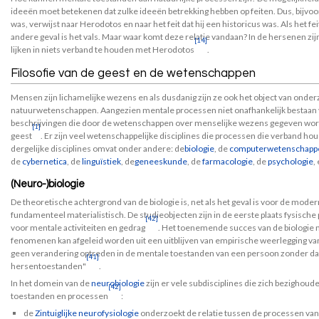
ideeën moet betekenen dat zulke ideeën betrekking hebben op feiten. Dus, bijvoor
was, verwijst naar Herodotos en naar het feit dat hij een historicus was. Als het fei
andere geval is het vals. Maar waar komt deze relatie vandaan? In de hersenen z
[14]
lijken in niets verband te houden met Herodotos
.
Filosofie van de geest en de wetenschappen
Mensen zijn lichamelijke wezens en als dusdanig zijn ze ook het object van onde
natuurwetenschappen. Aangezien mentale processen niet onafhankelijk bestaan v
beschrijvingen die door de wetenschappen over menselijke wezens gegeven worden
[1]
geest
. Er zijn veel wetenschappelijke disciplines die processen die verband ho
dergelijke disciplines omvat onder andere: de
biologie
, de
computerwetenschapp
de
cybernetica
, de
linguïstiek
, de
geneeskunde
, de
farmacologie
, de
psychologie
,
(Neuro-)biologie
De theoretische achtergrond van de biologie is, net als het geval is voor de mo
fundamenteel materialistisch. De studieobjecten zijn in de eerste plaats fysisch
[42]
voor mentale activiteiten en gedrag
. Het toenemende succes van de biologie m
fenomenen kan afgeleid worden uit een uitblijven van empirische weerlegging va
geen verandering optreden in de mentale toestanden van een persoon zonder dat 
[41]
hersentoestanden"
.
In het domein van de
neurobiologie
zijn er vele subdisciplines die zich bezighou
[42]
toestanden en processen
:
de
Zintuiglijke neurofysiologie
onderzoekt de relatie tussen de processen van