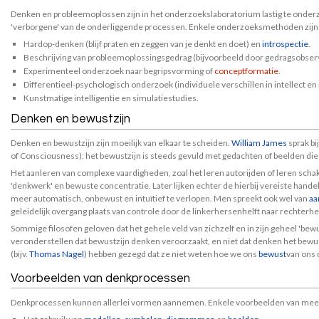
Denken en probleemoplossen zijn in het onderzoekslaboratorium lastig te onder
'verborgene' van de onderliggende processen. Enkele onderzoeksmethoden zijn
Hardop-denken (blijf praten en zeggen van je denkt en doet) en
introspectie
.
Beschrijving van probleemoplossingsgedrag (bijvoorbeeld door gedragsobserv
Experimenteel onderzoek naar begripsvorming of
conceptformatie
.
Differentieel-psychologisch onderzoek (individuele verschillen in intellect en 
Kunstmatige intelligentie en simulatiestudies.
Denken en bewustzijn
Denken en bewustzijn zijn moeilijk van elkaar te scheiden.
William James
sprak b
of Consciousness): het bewustzijn is steeds gevuld met gedachten of beelden die
Het aanleren van complexe vaardigheden, zoal het leren autorijden of leren schak
'denkwerk' en bewuste concentratie. Later lijken echter de hierbij vereiste hande
meer automatisch, onbewust en intuïtief te verlopen. Men spreekt ook wel van
aa
geleidelijk overgang plaats van controle door de linkerhersenhelft naar rechterh
Sommige filosofen geloven dat het gehele veld van zichzelf en in zijn geheel 'bewus
veronderstellen dat bewustzijn denken veroorzaakt, en niet dat denken het bewus
(bijv.
Thomas Nagel
) hebben gezegd dat ze niet weten hoe we ons
bewust
van ons 
Voorbeelden van denkprocessen
Denkprocessen kunnen allerlei vormen aannemen. Enkele voorbeelden van me