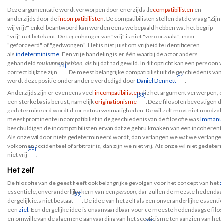
Deze argumentatie wordt verworpen door enerzijds de
compatibilisten
en
anderzijds door de
incompatibilisten
. De compatibilisten stellen dat de vraag "Zijn
wij vrij?" enkel beantwoord kan worden eens we bepaald hebben wat het begrip
"vrij" net betekent. De tegenhanger van "vrij" is niet "veroorzaakt", maar
"geforceerd" of "gedwongen". Het is niet juist om vrijheid te identificeren
als
indeterminisme
. Een vrije handeling is er één waarbij de actor anders
gehandeld
zou kunnen hebben
,
als
hij dat had gewild. In dit opzicht kan een persoon
[55]
correct blijkt te zijn
. De meest belangrijke compatibilist uit de geschiedenis van
[57]
wordt deze positie onder andere verdedigd door
Daniel Dennett
.
Anderzijds zijn er eveneens veel
incompatibilisten
die het argument verwerpen, om
[55]
een sterke basis berust, namelijk
originationisme
. Deze filosofen bevestigen d
gedetermineerd wordt door natuurwetmatigheden: De wil zelf moet niet noodzakelij
meest prominente incompatibilist in de geschiedenis van de filosofie was
Immanu
beschuldigen de incompatibilisten ervan dat ze gebruikmaken van een incoherent b
Als onze wil door niets gedetermineerd wordt, dan verlangen we wat we verlangen
volkomen accidenteel of arbitrair is, dan zijn we niet vrij. Als onze wil niet gedet
[55]
niet vrij
.
Het zelf
De filosofie van de geest heeft ook belangrijke gevolgen voor het concept van het
essentiële, onveranderlijke kern van een
persoon
, dan zullen de meeste hedendaa
[59]
dergelijk iets niet bestaat
. De idee van het zelf als een onveranderlijke essentië
een
ziel
. Een dergelijke idee is onaanvaardbaar voor de meeste hedendaagse filos
en omwille van de algemene aanvaarding van het scepticisme ten aanzien van het '
[60]