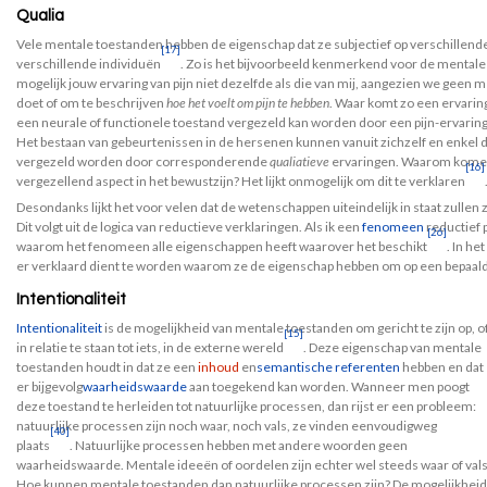
Qualia
Vele mentale toestanden hebben de eigenschap dat ze subjectief op verschille
[17]
verschillende individuën
. Zo is het bijvoorbeeld kenmerkend voor de mental
mogelijk jouw ervaring van pijn niet dezelfde als die van mij, aangezien we geen
doet of om te beschrijven
hoe het voelt om pijn te hebben
. Waar komt zo een ervaring
een neurale of functionele toestand vergezeld kan worden door een pijn-ervaring.
Het bestaan van gebeurtenissen in de hersenen kunnen vanuit zichzelf en enkel d
vergezeld worden door corresponderende
qualiatieve
ervaringen. Waarom komen
[16]
vergezellend aspect in het bewustzijn? Het lijkt onmogelijk om dit te verklaren
Desondanks lijkt het voor velen dat de wetenschappen uiteindelijk in staat zullen 
Dit volgt uit de logica van reductieve verklaringen. Als ik een
fenomeen
reductief 
[26]
waarom het fenomeen alle eigenschappen heeft waarover het beschikt
. In he
er verklaard dient te worden waarom ze de eigenschap hebben om op een bepaal
Intentionaliteit
Intentionaliteit
is de mogelijkheid van mentale toestanden om gericht te zijn op, o
[15]
in relatie te staan tot iets, in de externe wereld
. Deze eigenschap van mentale
toestanden houdt in dat ze een
inhoud
en
semantische referenten
hebben en dat
er bijgevolg
waarheidswaarde
aan toegekend kan worden. Wanneer men poogt
deze toestand te herleiden tot natuurlijke processen, dan rijst er een probleem:
natuurlijke processen zijn noch waar, noch vals, ze vinden eenvoudigweg
[40]
plaats
. Natuurlijke processen hebben met andere woorden geen
waarheidswaarde. Mentale ideeën of oordelen zijn echter wel steeds waar of vals
Hoe kunnen mentale toestanden dan natuurlijke processen zijn? De mogelijkhei