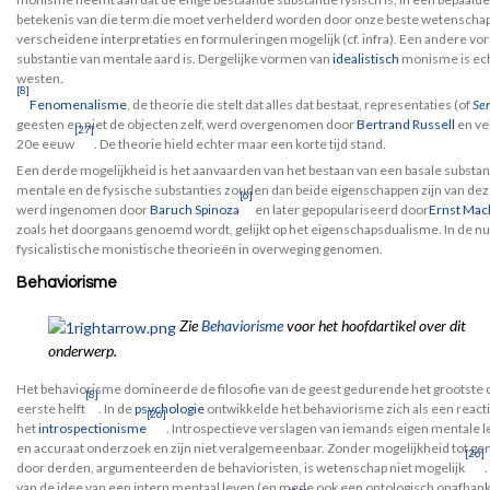
betekenis van die term die moet verhelderd worden door onze beste wetenschap
verscheidene interpretaties en formuleringen mogelijk (cf. infra). Een andere v
substantie van mentale aard is. Dergelijke vormen van
idealistisch
monisme is ech
westen.
[8]
Fenomenalisme
, de theorie die stelt dat alles dat bestaat, representaties (of
Se
geesten en niet de objecten zelf, werd overgenomen door
Bertrand Russell
en ve
[27]
20e eeuw
. De theorie hield echter maar een korte tijd stand.
Een derde mogelijkheid is het aanvaarden van het bestaan van een basale substant
mentale en de fysische substanties zouden dan beide eigenschappen zijn van deze 
[6]
werd ingenomen door
Baruch Spinoza
en later gepopulariseerd door
Ernst Mac
zoals het doorgaans genoemd wordt, gelijkt op het eigenschapsdualisme. In de n
fysicalistische monistische theorieën in overweging genomen.
Behaviorisme
Zie
Behaviorisme
voor het hoofdartikel over dit
onderwerp.
Het behaviorisme domineerde de filosofie van de geest gedurende het grootste d
[8]
eerste helft
. In de
psychologie
ontwikkelde het behaviorisme zich als een react
[26]
het
introspectionisme
. Introspectieve verslagen van iemands eigen mentale 
en accuraat onderzoek en zijn niet veralgemeenbaar. Zonder mogelijkheid tot gen
[26]
door derden, argumenteerden de behavioristen, is wetenschap niet mogelijk
van de idee van een intern mentaal leven (en mede ook een ontologisch onafhank