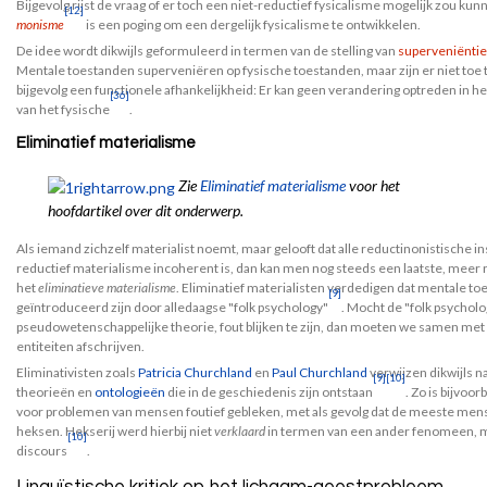
Bijgevolg rijst de vraag of er toch een niet-reductief fysicalisme mogelijk zou kunn
[12]
monisme
is een poging om een dergelijk fysicalisme te ontwikkelen.
De idee wordt dikwijls geformuleerd in termen van de stelling van
superveniëntie
Mentale toestanden superveniëren op fysische toestanden, maar zijn er niet toe t
bijgevolg een functionele afhankelijkheid: Er kan geen verandering optreden in h
[36]
van het fysische
.
Eliminatief materialisme
Zie
Eliminatief materialisme
voor het
hoofdartikel over dit onderwerp.
Als iemand zichzelf materialist noemt, maar gelooft dat alle reductinonistische i
reductief materialisme incoherent is, dan kan men nog steeds een laatste, meer 
het
eliminatieve materialisme
. Eliminatief materialisten verdedigen dat mentale toes
[9]
geïntroduceerd zijn door alledaagse "folk psychology"
. Mocht de "folk psycholo
pseudowetenschappelijke theorie, fout blijken te zijn, dan moeten we samen met 
entiteiten afschrijven.
Eliminativisten zoals
Patricia Churchland
en
Paul Churchland
verwijzen dikwijls na
[9]
[10]
theorieën en
ontologieën
die in de geschiedenis zijn ontstaan
. Zo is bijvoo
voor problemen van mensen foutief gebleken, met als gevolg dat de meeste mens
heksen. Hekserij werd hierbij niet
verklaard
in termen van een ander fenomeen, 
[10]
discours
.