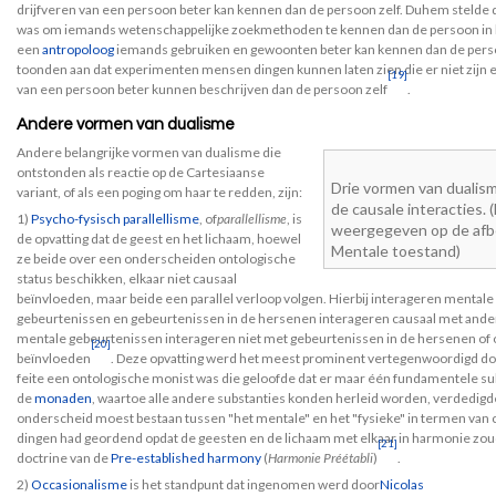
drijfveren van een persoon beter kan kennen dan de persoon zelf. Duhem stelde 
was om iemands wetenschappelijke zoekmethoden te kennen dan de persoon in k
een
antropoloog
iemands gebruiken en gewoonten beter kan kennen dan de perso
toonden aan dat experimenten mensen dingen kunnen laten zien die er niet zij
[19]
van een persoon beter kunnen beschrijven dan de persoon zelf
.
Andere vormen van dualisme
Andere belangrijke vormen van dualisme die
ontstonden als reactie op de Cartesiaanse
Drie vormen van dualism
variant, of als een poging om haar te redden, zijn:
de causale interacties.
1)
Psycho-fysisch parallellisme
, of
parallellisme
, is
weergegeven op de afbe
de opvatting dat de geest en het lichaam, hoewel
Mentale toestand)
ze beide over een onderscheiden ontologische
status beschikken, elkaar niet causaal
beïnvloeden, maar beide een parallel verloop volgen. Hierbij interageren menta
gebeurtenissen en gebeurtenissen in de hersenen interageren causaal met ande
mentale gebeurtenissen interageren niet met gebeurtenissen in de hersenen o
[20]
beïnvloeden
. Deze opvatting werd het meest prominent vertegenwoordigd d
feite een ontologische monist was die geloofde dat er maar één fundamentele su
de
monaden
, waartoe alle andere substanties konden herleid worden, verdedigde
onderscheid moest bestaan tussen "het mentale" en het "fysieke" in termen van ca
dingen had geordend opdat de geesten en de lichaam met elkaar in harmonie zoude
[21]
doctrine van de
Pre-established harmony
(
Harmonie Préétabli
)
.
2)
Occasionalisme
is het standpunt dat ingenomen werd door
Nicolas