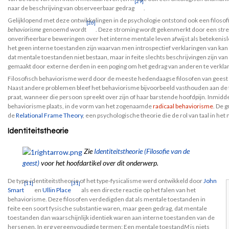
[29]
naar de beschrijving van observeerbaar gedrag
.
Gelijklopend met deze ontwikkelingen in de psychologie ontstond ook een filosof
[26]
behaviorisme
genoemd wordt
. Deze stroming wordt gekenmerkt door een str
onverifieerbare beweringen over het interne mentale leven afwijst als betekenisl
het geen interne toestanden zijn waarvan men introspectief verklaringen van kan
dat mentale toestanden niet bestaan, maar in feite slechts beschrijvingen zijn van 
gemaakt door externe derden in een poging om het gedrag van anderen te verklar
Filosofisch behaviorisme werd door de meeste hedendaagse filosofen van geest 
Naast andere problemen bleef het behaviorisme bijvoorbeeld vasthouden aan de 
praat, wanneer die persoon spreekt over zijn of haar barstende hoofdpijn. Inmidd
behaviorisme plaats, in de vorm van het zogenaamde
radicaal behaviorisme
. De 
de
Relational Frame Theory
, een psychologische theorie die de rol van taal in het
Identiteitstheorie
Zie
Identiteitstheorie (Filosofie van de
geest)
voor het hoofdartikel over dit onderwerp.
De type-identiteitstheorie of het type-fysicalisme werd ontwikkeld door
John
[11]
[31]
Smart
en
Ullin Place
als een directe reactie op het falen van het
behaviorisme. Deze filosofen verdedigden dat als mentale toestanden in
feite een soort fysische substantie waren, maar geen gedrag, dat mentale
toestanden dan waarschijnlijk identiek waren aan interne toestanden van de
hersenen. In erg vereenvoudigde termen: Een mentale toestand
M
is niets