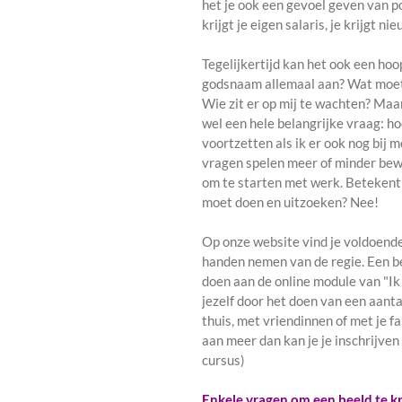
het je ook een gevoel geven van po
krijgt je eigen salaris, je krijgt n
Tegelijkertijd kan het ook een hoo
godsnaam allemaal aan? Wat moet 
Wie zit er op mij te wachten? Ma
wel een hele belangrijke vraag: ho
voortzetten als ik er ook nog bij
vragen spelen meer of minder bewus
om te starten met werk. Betekent d
moet doen en uitzoeken? Nee!
Op onze website vind je voldoende
handen nemen van de regie. Een be
doen aan de online module van "Ik
jezelf door het doen van een aant
thuis, met vriendinnen of met je fa
aan meer dan kan je je inschrijve
cursus)
Enkele vragen om een beeld te kri