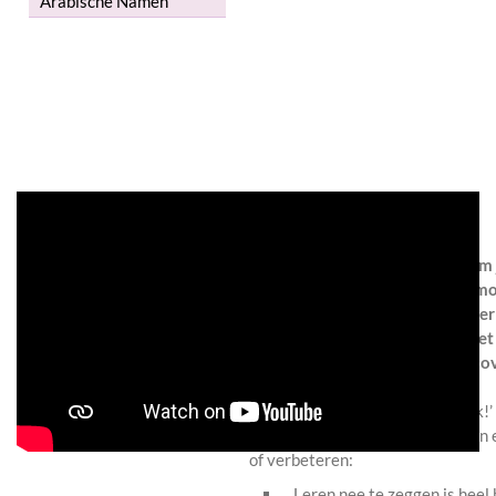
Arabische Namen
Zelfvertrouwen
Wil je weten wat je kan doen om 
Wil je weten welke stappen je m
gebied van zelfvertrouwen beter
onderstaande informatie. Bij het
dingen waar je eerder nog niet o
Als je “Wat jij wilt, dat kún je ook
al een heel eind. Maar verder zijn 
of verbeteren:
Leren nee te zeggen is heel 