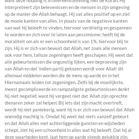
want deze houding is in overeenstemming met de Koran. Hij
interpreteert zijn belevenissen en de mensen in zijn omgeving
op de manier die Allah behaagt. Hij vat alles positief op en ziet
de mooie kanten van alles. In plaats van de negatieve kanten
van wat hij beleeft te vinden, hiervoor verdrietig en gespannen
te worden en zich over te laten aan pessimisme; heeft hij de
moraliteit om als er een schoonheid is van 1%, hiervoor blij te
zijn. Hij is er zich van bewust dat Allah, net zoals alle mensen
ook voor hem, talloze zegeningen heeft geschapen. Hij weet dat
alle gebeurtenissen die ongunstig lijken, een beproeving zijn
van Allah en dat ‘indien partij gekozen wordt voor Allah’ dit
allemaal middelen worden die de mens op aarde en in het
Hiernamaals leiden tot zegeningen. Zelfs bij de moeilijkste,
meest gecompliceerde en rampzaligste gebeurtenissen denkt
hij niet negatief, want hij vergeet niet dat ‘Allah zijn oprechte
dienaren zeker zal helpen’. Bij iets dat zijn macht overtreft,
wordt hij niet paniekerig, want hij is er zich van bewust dat Allah
oneindig machtig is. Omdat hij weet dat niets vanzelf gebeurt
en dat Allah alles met achterliggende gunsten en wijsheden
schept, ziet hij een schoonheid in alles wat hij beleeft. Dat hij al
deze waarheden kent, laat hem op aarde steeds gelukkig zijn.