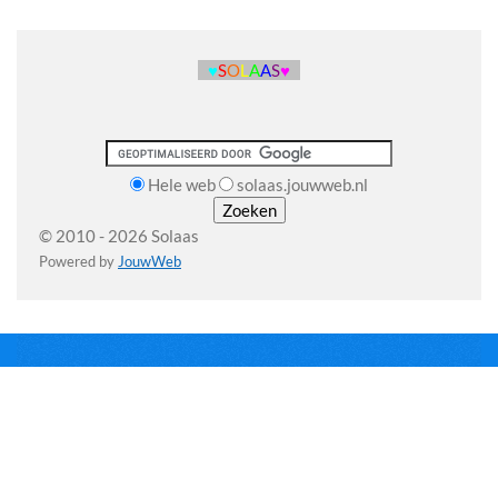
♥
S
O
L
A
A
S
♥
Hele web
solaas.jouwweb.nl
© 2010 - 2026 Solaas
Powered by
JouwWeb