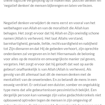
snelle logische vergelijking op te maken wat ‘positief denken’ en
‘negatief denken’ de mensen bijbrengen en laten verliezen.
Negatief denken verwijdert de mens eerst en vooral van het
welbehagen van Allah en van de moraliteit die Allah kan
behagen. Het zorgt ervoor dat hij Allah en Zijn oneindig schone
namen (Allah is verheven). Het laat Allahs verstand,
barmhartigheid, genade, liefde, rechtvaardigheid en nabijheid
tot Zijn dienaren en dat Hij de gebeden verhoort, zijn oprechte
onderdanen zal vergeven en in het Hiernamaals de beloning
voor alles op de mooiste en omvangrijkste manier zal geven,
vergeten. Het zorgt ervoor dat hij gelooft dat wat op aarde
gebeurt onafhankelijk is van Allah (Allah is verheven). Als
gevolg van dit allemaal laat dit de mensen denken met de
mentaliteit van de onwetenden. En zo belandt de mens in een
eeuwig verdriet. Er ontstaat een duister, somber en ongelukkig
type mens dat alle gebeurtenissen pessimistisch bekijkt. Een
dergelijk persoon kan vanwege zijn valse gedachtekronkels niet
opbouwend optreden tegen de mensen in zijn omgeving of