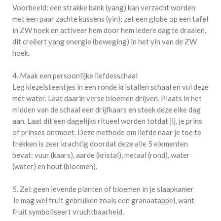
Voorbeeld: een strakke bank (yang) kan verzacht worden
met een paar zachte kussens (yin); zet een globe op een tafel
in ZW hoek en activeer hem door hem iedere dag te draaien,
dit creëert yang energie (beweging) in het yin van de ZW
hoek.
4. Maak een persoonlijke liefdesschaal
Leg kiezelsteentjes in een ronde kristallen schaal en vul deze
met water. Laat daarin verse bloemen drijven. Plaats in het
midden van de schaal een drijfkaars en steek deze elke dag
aan. Laat dit een dagelijks ritueel worden totdat jij, je prins
of prinses ontmoet. Deze methode om liefde naar je toe te
trekken is zeer krachtig doordat deze alle 5 elementen
bevat: vuur (kaars), aarde (kristal), metaal (rond), water
(water) en hout (bloemen).
5. Zet geen levende planten of bloemen in je slaapkamer
Je mag wel fruit gebruiken zoals een granaatappel, want
fruit symboliseert vruchtbaarheid.