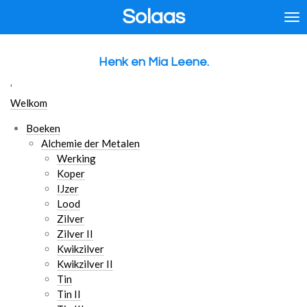
Solaas
Ga
direct
naar
de
Henk en Mia Leene.
hoofdinhoud
'
Welkom
Boeken
Alchemie der Metalen
Werking
Koper
IJzer
Lood
Zilver
Zilver II
Kwikzilver
Kwikzilver II
Tin
Tin II