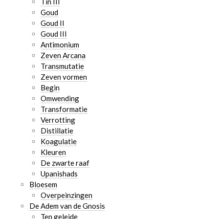
Tin III
Goud
Goud II
Goud III
Antimonium
Zeven Arcana
Transmutatie
Zeven vormen
Begin
Omwending
Transformatie
Verrotting
Distillatie
Koagulatie
Kleuren
De zwarte raaf
Upanishads
Bloesem
Overpeinzingen
De Adem van de Gnosis
Ten geleide