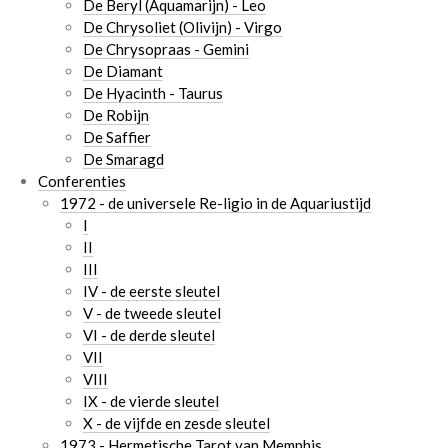
De Beryl (Aquamarijn) - Leo
De Chrysoliet (Olivijn) - Virgo
De Chrysopraas - Gemini
De Diamant
De Hyacinth - Taurus
De Robijn
De Saffier
De Smaragd
Conferenties
1972 - de universele Re-ligio in de Aquariustijd
I
II
III
IV - de eerste sleutel
V - de tweede sleutel
VI - de derde sleutel
VII
VIII
IX - de vierde sleutel
X - de vijfde en zesde sleutel
1973 - Hermetische Tarot van Memphis