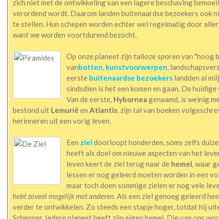
zich niet met de ontwikkeling van een lagere beschaving bemoeit,
verordend wordt. Daarom landen buitenaardse bezoekers ook ni
te stellen. Hun schepen worden echter wel regelmatig door aller
want we worden voortdurend bezocht.
Op onze planeet zijn talloze sporen van "hoog 
van
botten
,
kunstvoorwerpen
, landschapsver
eerste
buitenaardse bezoekers
landden al mil
sindsdien is het een komen en gaan. De huidige
Van de eerste,
Hybornea
genaamd, is weinig me
bestond uit
Lemurië
en
Atlantis
, zijn tal van boeken volgeschr
herinneren uit een vorig leven.
Een
ziel
doorloopt honderden, soms zelfs duizen
heeft als doel om nieuwe aspecten van het leven 
leven keert de ziel terug naar de
hemel
, waar g
lessen er nog geleerd moeten worden in een volg
maar toch doen sommige zielen er nog vele leve
hebt zoveel mogelijk met anderen
. Als een ziel genoeg geleerd hee
verder te ontwikkelen. Zo steeds een stapje hoger, totdat hij ui
Schepper. Iedere planeet heeft zijn eigen hemel. Die van ons wo