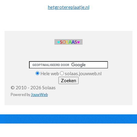
hetgrotereplaatje.nl
♥
S
O
L
A
A
S
♥
Hele web
solaas.jouwweb.nl
© 2010 - 2026 Solaas
Powered by
JouwWeb