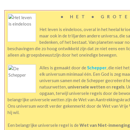
• HET • GROTE
Het leven is eindeloos, overal in het heelal krioe
maar ook in de triljarden andere universa, die 
bedenken, of het bestaat. Van planeten waar no
beschavingen die zo hoog ontwikkeld zijn dat ze niet eens een l
alleen als groepsbewustzijn door het oneindige bewegen.
Alles is gemaakt door de
Schepper
, die niet he
elk universum minimaal één. Een God is zeg maa
universum samen met de Schepper gecreëerd hee
natuurwetten,
universele wetten
en
regels
. U
opgaan, terwijl universele regels door de bewo
belangrijke universele wetten zijn de Wet van Aantrekkingskrac
Ons universum wordt verder gekenmerkt door de Wet van Vrije 
hij wil.
Een belangrijke universele regel is de
Wet van Niet-inmenging