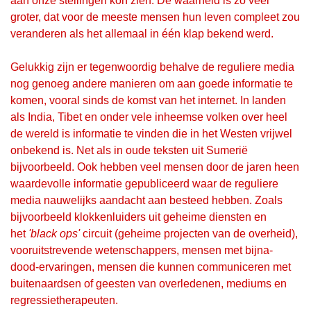
aan onze stellingen kon zien. De waarheid is zó veel
groter, dat voor de meeste mensen hun leven compleet zou
veranderen als het allemaal in één klap bekend werd.
Gelukkig zijn er tegenwoordig behalve de reguliere media
nog genoeg andere manieren om aan goede informatie te
komen, vooral sinds de komst van het internet. In landen
als India, Tibet en onder vele inheemse volken over heel
de wereld is informatie te vinden die in het Westen vrijwel
onbekend is. Net als in oude teksten uit Sumerië
bijvoorbeeld. Ook hebben veel mensen door de jaren heen
waardevolle informatie gepubliceerd waar de reguliere
media nauwelijks aandacht aan besteed hebben. Zoals
bijvoorbeeld klokkenluiders uit geheime diensten en
het
'black ops'
circuit (geheime projecten van de overheid),
vooruitstrevende wetenschappers, mensen met bijna-
dood-ervaringen, mensen die kunnen communiceren met
buitenaardsen of geesten van overledenen, mediums en
regressietherapeuten.