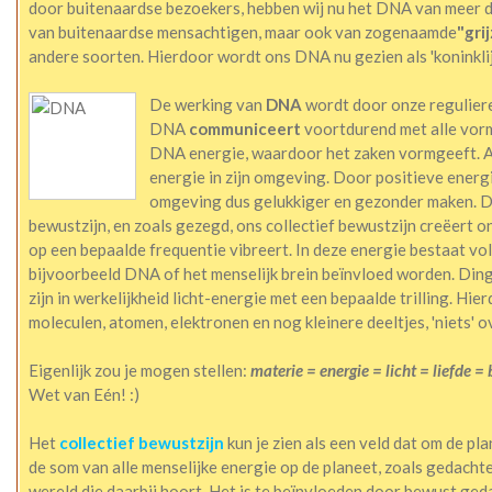
door buitenaardse bezoekers, hebben wij nu het DNA van meer da
van buitenaardse mensachtigen, maar ook van zogenaamde
"gri
andere soorten. Hierdoor wordt ons DNA nu gezien als 'koninklijk
De werking van
DNA
wordt door onze regulier
DNA
communiceert
voortdurend met alle vorm
DNA energie, waardoor het zaken vormgeeft. A
energie in zijn omgeving. Door positieve energie u
omgeving dus gelukkiger en gezonder maken. DNA
bewustzijn, en zoals gezegd, ons collectief bewustzijn creëert on
op een bepaalde frequentie vibreert. In deze energie bestaat vo
bijvoorbeeld DNA of het menselijk brein beïnvloed worden. Dingen
zijn in werkelijkheid licht-energie met een bepaalde trilling. Hie
moleculen, atomen, elektronen en nog kleinere deeltjes, 'niets' ov
Eigenlijk zou je mogen stellen:
materie = energie = licht = liefde =
Wet van Eén! :)
Het
collectief bewustzijn
kun je zien als een veld dat om de pla
de som van alle menselijke energie op de planeet, zoals gedachte
wereld die daarbij hoort. Het is te beïnvloeden door bewust ged