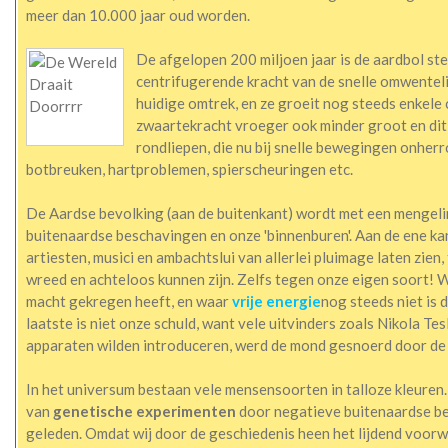
meer dan 10.000 jaar oud worden.
De afgelopen 200 miljoen jaar is de aardbol st
centrifugerende kracht van de snelle omwenteli
huidige omtrek, en ze groeit nog steeds enkele 
zwaartekracht vroeger ook minder groot en dit 
rondliepen, die nu bij snelle bewegingen onher
botbreuken, hartproblemen, spierscheuringen etc.
De Aardse bevolking (aan de buitenkant) wordt met een mengel
buitenaardse beschavingen en onze 'binnenburen'. Aan de ene kant
artiesten, musici en ambachtslui van allerlei pluimage laten zie
wreed en achteloos kunnen zijn. Zelfs tegen onze eigen soort! W
macht gekregen heeft, en waar
vrije energie
nog steeds niet is
laatste is niet onze schuld, want vele uitvinders zoals Nikola T
apparaten wilden introduceren, werd de mond gesnoerd door de
In het universum bestaan vele mensensoorten in talloze kleuren
van
genetische experimenten
door negatieve buitenaardse b
geleden. Omdat wij door de geschiedenis heen het lijdend voorw