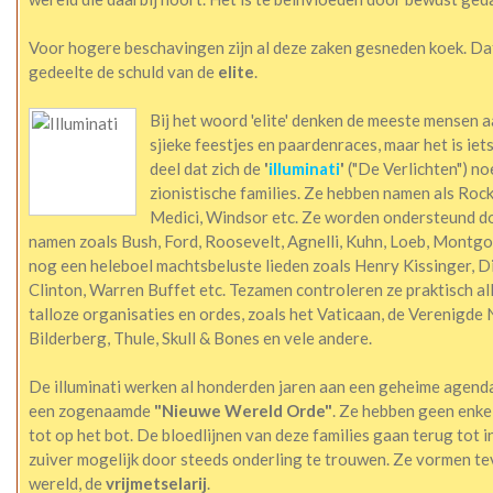
Voor hogere beschavingen zijn al deze zaken gesneden koek. Dat 
gedeelte de schuld van de
elite
.
Bij het woord 'elite' denken de meeste mensen a
sjieke feestjes en paardenraces, maar het is iets
deel dat zich de
'
illuminati
'
("De Verlichten") noe
zionistische families. Ze hebben namen als Rock
Medici, Windsor etc. Ze worden ondersteund do
namen zoals Bush, Ford, Roosevelt, Agnelli, Kuhn, Loeb, Mont
nog een heleboel machtsbeluste lieden zoals Henry Kissinger, Di
Clinton, Warren Buffet etc. Tezamen controleren ze praktisch al
talloze organisaties en ordes, zoals het Vaticaan, de Verenigde
Bilderberg, Thule, Skull & Bones en vele andere.
De illuminati werken al honderden jaren aan een geheime agenda,
een zogenaamde
"Nieuwe Wereld Orde"
. Ze hebben geen enke
tot op het bot. De bloedlijnen van deze families gaan terug tot i
zuiver mogelijk door steeds onderling te trouwen. Ze vormen te
wereld, de
vrijmetselarij
.