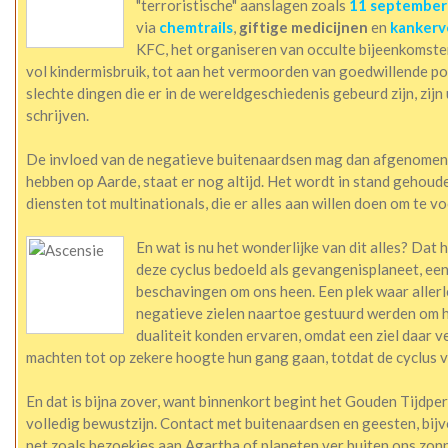
"terroristische" aanslagen zoals
11 september
via
chemtrails
,
giftige medicijnen
en
kanker
KFC, het organiseren van occulte bijeenkomste
vol kindermisbruik, tot aan het vermoorden van goedwillende polit
slechte dingen die er in de wereldgeschiedenis gebeurd zijn, zijn
schrijven.
De invloed van de negatieve buitenaardsen mag dan afgenomen 
hebben op Aarde, staat er nog altijd. Het wordt in stand geho
diensten tot multinationals, die er alles aan willen doen om te 
En wat is nu het wonderlijke van dit alles? Dat
deze cyclus bedoeld als gevangenisplaneet, een
beschavingen om ons heen. Een plek waar allerl
negatieve zielen naartoe gestuurd werden om hu
dualiteit konden ervaren, omdat een ziel daar ve
machten tot op zekere hoogte hun gang gaan, totdat de cyclus v
En dat is bijna zover, want binnenkort begint het Gouden Tijdper
volledig bewustzijn. Contact met buitenaardsen en geesten, bijv
net zoals bezoekjes aan Agartha of planeten ver buiten ons zonnest