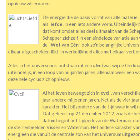
opnieuw wil ervaren.
De energie die de basis vormt van alle materie,
als
liefde
, in een iets andere vorm. Uiteindelijk 
dat komt omdat alles deel uitmaakt van de Schep
Schepper zichzelf in een eindeloze variatie aan 
de
"Wet van Eén"
ook zo'n belangrijke Univers
elkaar afgescheiden lijkt, in werkelijkheid alles met elkaar verb
Alles in het universum is ontstaan uit een
idee
(wat wij de Oerkna
uiteindelijk, in een loop van miljarden jaren, allemaal weer één
deze hele cyclus zich opnieuw.
Al het leven beweegt zich in
cycli
, van verschil
jaar, andere miljoenen jaren. Net als de vier jaa
karakter. Het bijzondere van de tijd waarin wij n
Dat gebeurt op 21 december 2012, zoals de b
datum begint het tijdperk van de Waterman, dat 
de sterrenbeelden Vissen en Waterman. Het andere karakter va
energieën die vanuit de centrale zon van het universum uitgezon