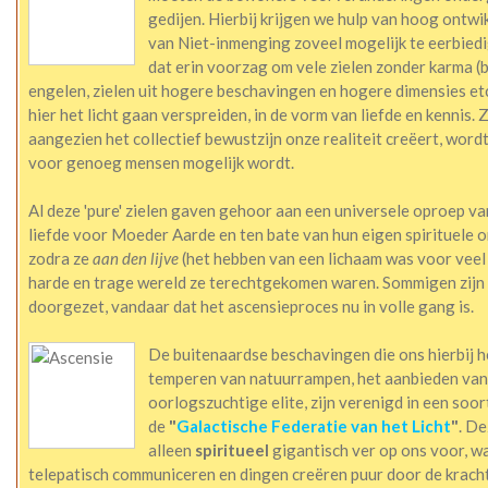
gedijen. Hierbij krijgen we hulp van hoog ont
van Niet-inmenging zoveel mogelijk te eerbied
dat erin voorzag om vele zielen zonder karma (
engelen, zielen uit hogere beschavingen en hogere dimensies etc
hier het licht gaan verspreiden, in de vorm van liefde en kennis.
aangezien het collectief bewustzijn onze realiteit creëert, wor
voor genoeg mensen mogelijk wordt.
Al deze 'pure' zielen gaven gehoor aan een universele oproep van 
liefde voor Moeder Aarde en ten bate van hun eigen spirituele on
zodra ze
aan den lijve
(het hebben van een lichaam was voor veel
harde en trage wereld ze terechtgekomen waren. Sommigen zijn
doorgezet, vandaar dat het ascensieproces nu in volle gang is.
De buitenaardse beschavingen die ons hierbij h
temperen van natuurrampen, het aanbieden van
oorlogszuchtige elite, zijn verenigd in een soo
de
"
Galactische Federatie van het Licht
"
. De
alleen
spiritueel
gigantisch ver op ons voor, w
telepatisch communiceren en dingen creëren puur door de krach