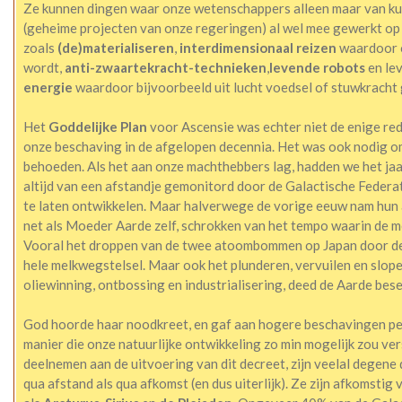
Ze kunnen dingen waar onze wetenschappers alleen maar van kun
(geheime projecten van onze regeringen) al wel mee gewerkt op 
zoals
(de)materialiseren
,
interdimensionaal reizen
waardoor o
wordt,
anti-zwaartekracht-technieken
,
levende robots
en lev
energie
waardoor bijvoorbeeld uit lucht voedsel of stuwkracht 
Het
Goddelijke Plan
voor Ascensie was echter niet de enige re
onze beschaving in de afgelopen decennia. Het was ook nodig o
behoeden. Als het aan onze machthebbers lag, hadden we het jaa
altijd van een afstandje gemonitord door de Galactische Federatie
te laten ontwikkelen. Maar halverwege de vorige eeuw nam hun a
net als Moeder Aarde zelf, schrokken van het tempo waarin de m
Vooral het droppen van de twee atoombommen op Japan door de
hele melkwegstelsel. Maar ook het plunderen, vervuilen en slop
oliewinning, ontbossing en industrialisering, deed de Aarde bese
God hoorde haar noodkreet, en gaf aan hogere beschavingen pe
manier die onze natuurlijke ontwikkeling zo min mogelijk zou ve
deelnemen aan de uitvoering van dit decreet, zijn veelal degene d
qua afstand als qua afkomst (en dus uiterlijk). Ze zijn afkomsti