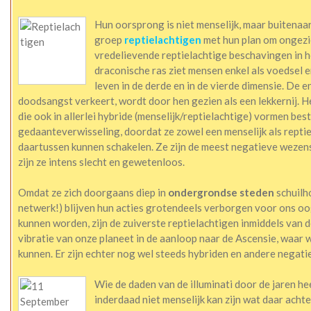
Hun oorsprong is niet menselijk, maar buitenaa
groep
reptielachtigen
met hun plan om ongezie
vredelievende reptielachtige beschavingen in h
draconische ras ziet mensen enkel als voedsel e
leven in de derde en in de vierde dimensie. De en
doodsangst verkeert, wordt door hen gezien als een lekkernij. H
die ook in allerlei hybride (menselijk/reptielachtige) vormen bes
gedaanteverwisseling, doordat ze zowel een menselijk als repti
daartussen kunnen schakelen. Ze zijn de meest negatieve wezens
zijn ze intens slecht en gewetenloos.
Omdat ze zich doorgaans diep in
ondergrondse steden
schuilh
netwerk!) blijven hun acties grotendeels verborgen voor ons oo
kunnen worden, zijn de zuiverste reptielachtigen inmiddels van
vibratie van onze planeet in de aanloop naar de Ascensie, waar w
kunnen. Er zijn echter nog wel steeds hybriden en andere negatie
Wie de daden van de illuminati door de jaren he
inderdaad niet menselijk kan zijn wat daar achte