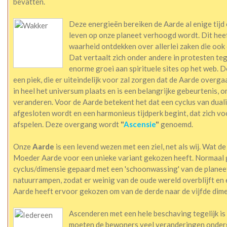
bevatten.
Deze energieën bereiken de Aarde al enige tijd
leven op onze planeet verhoogd wordt. Dit hee
waarheid ontdekken over allerlei zaken die ook 
Dat vertaalt zich onder andere in protesten te
enorme groei aan spirituele sites op het web.
een piek, die er uiteindelijk voor zal zorgen dat de Aarde overg
in heel het universum plaats en is een belangrijke gebeurtenis, 
veranderen. Voor de Aarde betekent het dat een cyclus van duali
afgesloten wordt en een harmonieus tijdperk begint, dat zich voo
afspelen. Deze overgang wordt
"
Ascensie
"
genoemd.
Onze
Aarde
is een levend wezen met een ziel, net als wij. Wat d
Moeder Aarde voor een unieke variant gekozen heeft. Normaal
cyclus/dimensie gepaard met een 'schoonwassing' van de planeet
natuurrampen, zodat er weinig van de oude wereld overblijft en
Aarde heeft ervoor gekozen om van de derde naar de vijfde dim
Ascenderen met een hele beschaving tegelijk is
moeten de bewoners veel veranderingen onderg