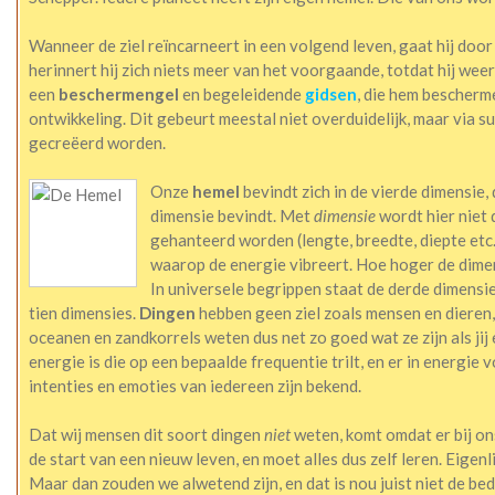
Wanneer de ziel reïncarneert in een volgend leven, gaat hij doo
herinnert hij zich niets meer van het voorgaande, totdat hij wee
een
beschermengel
en begeleidende
gidsen
, die hem bescherme
ontwikkeling. Dit gebeurt meestal niet overduidelijk, maar via s
gecreëerd worden.
Onze
hemel
bevindt zich in de vierde dimensie, 
dimensie bevindt. Met
dimensie
wordt hier niet
gehanteerd worden (lengte, breedte, diepte etc
waarop de energie vibreert. Hoe hoger de dimensi
In universele begrippen staat de derde dimensie 
tien dimensies.
Dingen
hebben geen ziel zoals mensen en dieren
oceanen en zandkorrels weten dus net zo goed wat ze zijn als ji
energie is die op een bepaalde frequentie trilt, en er in energie 
intenties en emoties van iedereen zijn bekend.
Dat wij mensen dit soort dingen
niet
weten, komt omdat er bij o
de start van een nieuw leven, en moet alles dus zelf leren. Eigenli
Maar dan zouden we alwetend zijn, en dat is nou juist niet de be