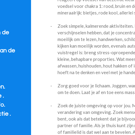
voedsel voor chakra 1: rood, bruin en 
mineraalrijk: bietjes, rode kool, allerle
-
Zoek simpele, kalmerende aktiviteiten. D
m de
verschijnselen hebben, dat je concentr
moeilijk om te lezen, handwerken, schild
kijken kan moeilijk worden, evenals au
aan de
vuistregel is: breng stress-oproepend
kleine, behapbare proporties. Wat meest
afwassen, huishouden, hout hakken of i
hoeft na te denken en veel met je hand
-
Zorg goed voor je lichaam. Joggen, wa
n.
om te doen. Laat je af en toe eens mass
 .
o.
-
Zoek de juiste omgeving op voor jou. Mi
verandering van omgeving. Zoek mensen 
ie .
bent, ook als dat betekent dat je bijvo
partner of familie. Als je thuis kunt z
of familielid is dat wel aan te bevelen. A