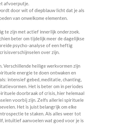
t afvoerputje.
rdt door wit of diepblauw licht dat je als
vloeden van onwelkome elementen.
ig te zijn met actief innerlijk onderzoek.
schien beter om tijdelijk meer de dagelijkse
breide psycho-analyse of een heftig
crisisverschijnselen over zijn.
n. Verschillende heilige werkvormen zijn
pirituele energie te doen ontwaken en
s: intensief gebed, meditatie, chanting,
tatievormen. Het is beter om in periodes
rituele doorbraak of crisis, hier helemaal
elen voorbij zijn. Zelfs allerlei spirituele
bevelen. Het is juist belangrijk om elke
introspectie te staken. Als alles weer tot
lf, intuïtief aanvoelen wat goed voor je is