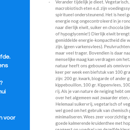
-
Verander tijdelijk je dieet. Vegetarisch,
macrobiotisch eten e.d. zijn voedings
spiritueel ondersteunend. Het is heel g
energie nog ongecontroleerd in je rond
naar dierlijk eiwit, suiker en chocola (d
of hypoglycemie!) Dierlijk eiwit brengt
gemiddelde energie-kompactheid die we
zijn. (geen varkensvlees). Peulvruchten
maar veel trager. Bovendien is daar na
fde.
menselijke maag kan verdragen om hetz
eens
natuur heeft ons gebouwd als omnivore
keer per week een biefstuk van 100 gr
zijn: 200 gr. kwark, biogarde of ander 
?
kippebouillon, 100 gr. Kippenvlees, 100 
rij. Als je van nature de neiging hebt o
hui
over het algemeen wat zwaarder eten, o
Helemaal suikervrij, vegetarisch of vega
wel goed om het gebruik van chemisch 
minimaliseren. Wees zeer voorzichtig me
n voor
goede kalmerende kruidenthee met hop, 
reageert op voedsel van dezelfde kleur