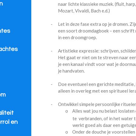
n
naar lichte klassieke muziek. (fluit, har
Mozart, Vivaldi, Bach e.d.)
-
Let in deze fase extra op je dromen. Z
een soort droomdagboek – een schrift m
htes
in een droomgroep.
e
achtes
-
Artistieke expressie: schrijven, schilde
Het gaat er niet om te streven naar ee
je een kanaal vindt voor wat je doorma
je handvaten.
-
Doe eventueel een gerichte meditatie, 
alleen in overleg met een spiritueel lera
om
-
Ontwikkel simpele persoonlijke rituele
Alles wat jou nu belast loslaten
o
iteit
te
verbranden, of in het water
rrol en
werkt goed als daar een getuige 
Onder de douche je voorstellen d
o