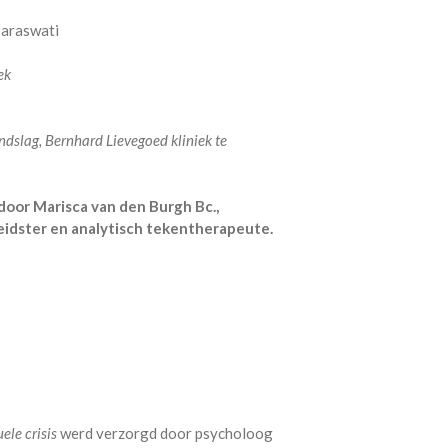
Saraswati
ek
ndslag, Bernhard Lievegoed kliniek te
oor Marisca van den Burgh Bc.,
eidster en analytisch tekentherapeute.
ele crisis
werd verzorgd door psycholoog