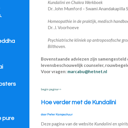
Kundalini en Chakra Werkboek
.
Dr. John Mumford – Swami Anandakapilla 
.
Homeopathie in de praktijk, medisch handbo
Dr. J. Voorhoeve
Psychiatrische kliniek op antroposofische gro
eddha
Bilthoven.
Bovenstaande adviezen zijn samengesteld d
levensbeschouwelijk counseler, rouwbegel
ai
Voor vragen:
marcabu@hetnet.nl
oosters
begin pagina>>
Hoe verder met de Kundalini
door Peter Kampschuur
e pure
Deze pagina van de website
Kundalini en spiritu