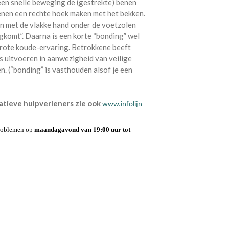
een snelle beweging de (gestrekte) benen
benen een rechte hoek maken met het bekken.
en met de vlakke hand onder de voetzolen
gkomt”. Daarna is een korte “bonding” wel
rote koude-ervaring. Betrokkene beeft
s uitvoeren in aanwezigheid van veilige
en. (“bonding” is vasthouden alsof je een
atieve hulpverleners zie ook
www.infolijn-
problemen op
maandagavond van 19:00 uur tot