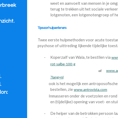
weet en aanvoelt van mensen in je omgev
orbreek
terug te trekken uit het sociale verkee
lotgenoten, een lotgenotengroep of hel
nzicht.
Tips voor hulpverleners
Twee eerste hulpmethoden voor acute toestand
psychose of uittreding lijkende tijdelijke toest
-
Koperzalf van Wala, te bestllen via
www
rot-salbe-100-g
of
www.ap
.
?lang=nl
ook is het mogelijk een antroposofische a
.
bestellen, zie
www.antrovista.com
lon:
Inmasseren onder de voetzolen en rond de
en (tijdelijke) opening van voet- en stui
-
De helper van de betrokken persoon la