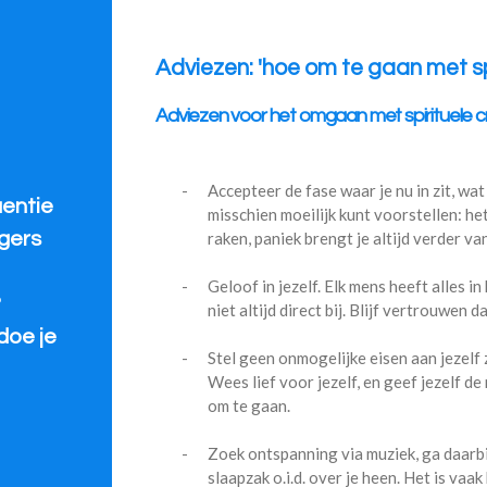
Adviezen: 'hoe om te gaan met spir
Adviezen voor het omgaan met spirituele cr
-
Accepteer de fase waar je nu in zit, wat
uentie
misschien moeilijk kunt voorstellen: het
raken, paniek brengt je altijd verder van
gers
-
Geloof in jezelf. Elk mens heeft alles in
?
niet altijd direct bij. Blijf vertrouwen d
doe je
-
Stel geen onmogelijke eisen aan jezelf 
Wees lief voor jezelf, en geef jezelf d
om te gaan.
-
Zoek ontspanning via muziek, ga daarbij
slaapzak o.i.d. over je heen. Het is vaa