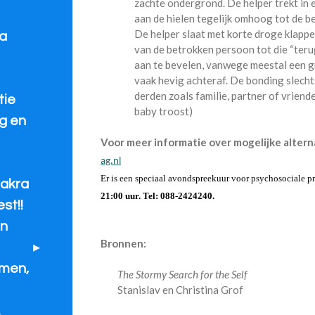
zachte ondergrond. De helper trekt in 
aan de hielen tegelijk omhoog tot de 
De helper slaat met korte droge klapp
fa
van de betrokken persoon tot die “teru
aan te bevelen, vanwege meestal een g
vaak hevig achteraf. De bonding slecht
derden zoals familie, partner of vriend
tie
baby troost)
g en
Voor meer informatie over mogelijke altern
ag.nl
Er is een speciaal avondspreekuur voor psychosociale 
akra
21:00 uur. Tel: 088-2424240.
st!!
en
Bronnen:
rmen,
The Stormy Search for the Self
Stanislav en Christina Grof
.