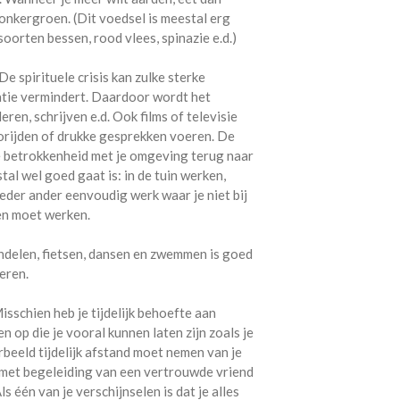
donkergroen. (Dit voedsel is meestal erg
i soorten bessen, rood vlees, spinazie e.d.)
e spirituele crisis kan zulke sterke
atie vermindert. Daardoor wordt het
eren, schrijven e.d. Ook films of televisie
torijden of drukke gesprekken voeren. De
e betrokkenheid met je omgeving terug naar
al wel goed gaat is: in de tuin werken,
eder ander eenvoudig werk waar je niet bij
en moet werken.
ndelen, fietsen, dansen en zwemmen is goed
eren.
sschien heb je tijdelijk behoefte aan
op die je vooral kunnen laten zijn zoals je
orbeeld tijdelijk afstand moet nemen van je
ijn met begeleiding van een vertrouwde vriend
ls één van je verschijnselen is dat je alles