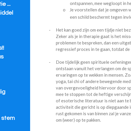
ontspannen, mee wegloopt in he
e ...
Je voorstellen dat je omgeven wo
o
iddel
een schild beschermt tegen in
-
Het kan goed zijn om een tijdje niet bez
Zeker als je in therapie gaat is het mis
problemen te bespreken, dan een uitge
!!
regressief proces in te gaan, totdat de 
us
-
Doe tijdelijk geen spirituele oefeninge
ontstaan vanuit het verlangen om de s
ervaringen op te wekken in mensen. Zoal
yoga, tai chi of andere bewegende medi
van overgevoeligheid hiervoor door spi
ig
mee te stoppen tot de heftige verschijns
of esoterische literatuur is niet aan te 
activiteit die gericht is op diepgaande 
rust gekomen is van binnen zal je vanze
e stem
om (weer) op te pakken.