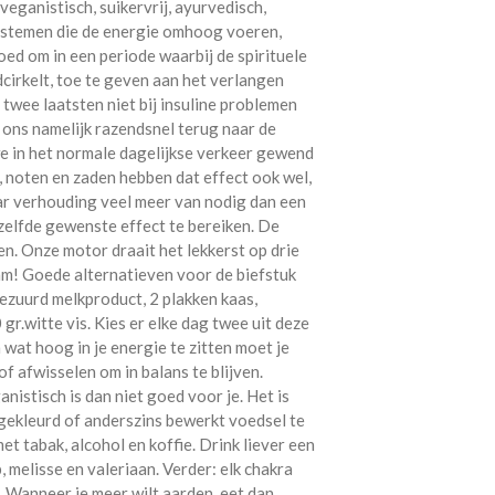
 veganistisch, suikervrij, ayurvedisch,
systemen die de energie omhoog voeren,
oed om in een periode waarbij de spirituele
cirkelt, toe te geven aan het verlangen
e twee laatsten niet bij insuline problemen
 ons namelijk razendsnel terug naar de
 in het normale dagelijkse verkeer gewend
, noten en zaden hebben dat effect ook wel,
ar verhouding veel meer van nodig dan een
elfde gewenste effect te bereiken. De
n. Onze motor draait het lekkerst op drie
am! Goede alternatieven voor de biefstuk
gezuurd melkproduct, 2 plakken kaas,
gr.witte vis. Kies er elke dag twee uit deze
m wat hoog in je energie te zitten moet je
f afwisselen om in balans te blijven.
nistisch is dan niet goed voor je. Het is
gekleurd of anderszins bewerkt voedsel te
t tabak, alcohol en koffie. Drink liever een
melisse en valeriaan. Verder: elk chakra
. Wanneer je meer wilt aarden, eet dan