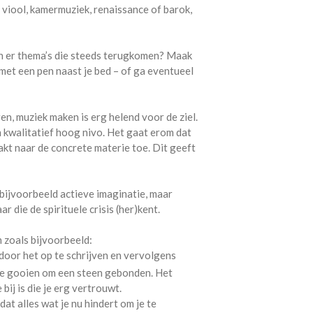
p, viool, kamermuziek, renaissance of barok,
ijn er thema’s die steeds terugkomen? Maak
et een pen naast je bed – of ga eventueel
ren, muziek maken is erg helend voor de ziel.
n kwalitatief hoog nivo. Het gaat erom dat
akt naar de concrete materie toe. Dit geeft
bijvoorbeeld actieve imaginatie, maar
ar die de spirituele crisis (her)kent.
n zoals bijvoorbeeld:
 door het op te schrijven en vervolgens
 te gooien om een steen gebonden. Het
bij is die je erg vertrouwt.
at alles wat je nu hindert om je te