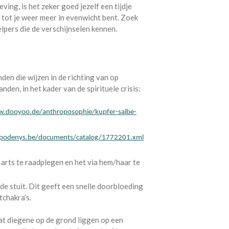
ing, is het zeker goed jezelf een tijdje
r tot je weer meer in evenwicht bent. Zoek
pers die de verschijnselen kennen.
en die wijzen in de richting van op
anden, in het kader van de spirituele crisis:
.dooyoo.de/anthroposophie/kupfer-salbe-
odenys.be/documents/catalog/1772201.xml
rts te raadplegen en het via hem/haar te
 stuit. Dit geeft een snelle doorbloeding
tchakra’s.
at diegene op de grond liggen op een