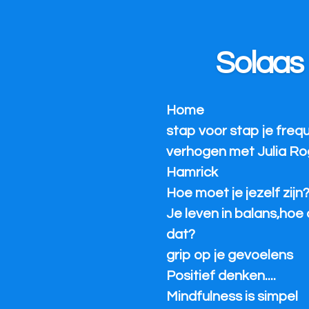
Ga
direct
naar
Solaas
de
hoofdinhoud
Home
stap voor stap je freq
verhogen met Julia Ro
Hamrick
Hoe moet je jezelf zijn
Je leven in balans,hoe 
dat?
grip op je gevoelens
Positief denken....
Mindfulness is simpel